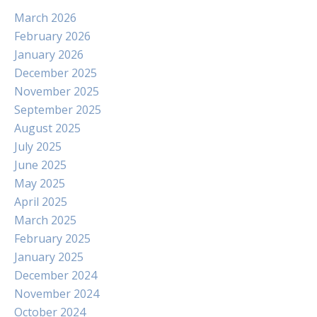
March 2026
February 2026
January 2026
December 2025
November 2025
September 2025
August 2025
July 2025
June 2025
May 2025
April 2025
March 2025
February 2025
January 2025
December 2024
November 2024
October 2024