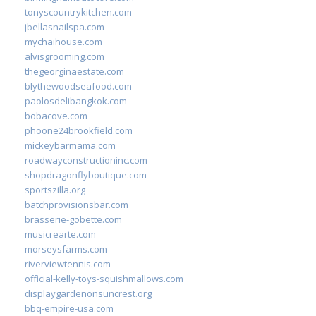
tonyscountrykitchen.com
jbellasnailspa.com
mychaihouse.com
alvisgrooming.com
thegeorginaestate.com
blythewoodseafood.com
paolosdelibangkok.com
bobacove.com
phoone24brookfield.com
mickeybarmama.com
roadwayconstructioninc.com
shopdragonflyboutique.com
sportszilla.org
batchprovisionsbar.com
brasserie-gobette.com
musicrearte.com
morseysfarms.com
riverviewtennis.com
official-kelly-toys-squishmallows.com
displaygardenonsuncrest.org
bbq-empire-usa.com