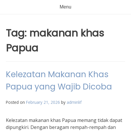
Menu
Tag:
makanan khas
Papua
Kelezatan Makanan Khas
Papua yang Wajib Dicoba
Posted on
February 21, 2026
by
adminlif
Kelezatan makanan khas Papua memang tidak dapat
dipungkiri. Dengan beragam rempah-rempah dan