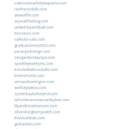
valenciamarketytaqueria.com
reefrecordsllc.com
alawaffle.com
aryouthfishing.com
united-basketball.com
tios-tacos.com
cafecito-satx.com
graduacionviu2023.com
pecanjackstogo.com
zengardendayspa.com
sparklejewelryinc.com
ironcladtattoostudio.com
bruinshome.com
annascleaningsvc.com
wolfcitytattoo.com
oysterbayturkeytrot.com
lafronterarestauranteybar.com
lilyandrosetearoom.com
olivesburgberrypatch.com
theslushkids.com
giobastian.com