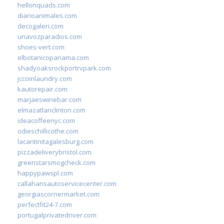
hellonquads.com
diarioanimales.com
decogaleri.com
unavozparadios.com
shoes-vert.com
elbotanicopanama.com
shadyoaksrockportrvpark.com
jccoinlaundry.com
kautorepair.com
marjaeswinebar.com
elmazatlanclinton.com
ideacoffeenyc.com
odieschillicothe.com
lacantinitagalesburg.com
pizzadeliverybristol.com
greenstarsmogcheck.com
happypawspl.com
callahansautoservicecenter.com
georgiascornermarket.com
perfectfit24-7.com
portugalprivatedriver.com