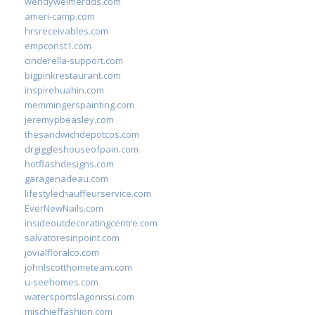
wendyweimerdds.com
ameri-camp.com
hrsreceivables.com
empconst1.com
cinderella-support.com
bigpinkrestaurant.com
inspirehuahin.com
memmingerspainting.com
jeremypbeasley.com
thesandwichdepotcos.com
drgiggleshouseofpain.com
hotflashdesigns.com
garagenadeau.com
lifestylechauffeurservice.com
EverNewNails.com
insideoutdecoratingcentre.com
salvatoresinpoint.com
jovialfloralco.com
johnlscotthometeam.com
u-seehomes.com
watersportslagonissi.com
mischieffashion.com