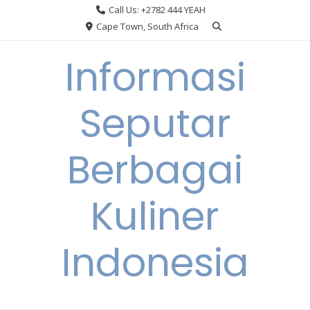
Skip
Call Us: +2782 444 YEAH
to
Cape Town, South Africa
content
Informasi
Seputar
Berbagai
Kuliner
Indonesia