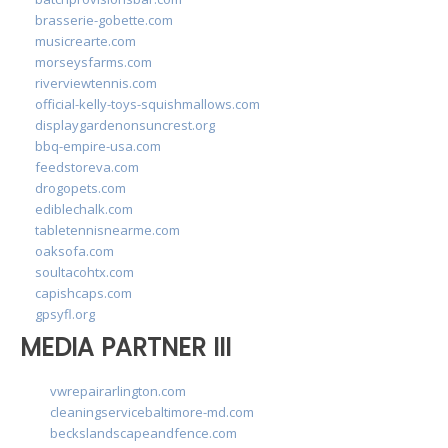
brasserie-gobette.com
musicrearte.com
morseysfarms.com
riverviewtennis.com
official-kelly-toys-squishmallows.com
displaygardenonsuncrest.org
bbq-empire-usa.com
feedstoreva.com
drogopets.com
ediblechalk.com
tabletennisnearme.com
oaksofa.com
soultacohtx.com
capishcaps.com
gpsyfl.org
MEDIA PARTNER III
vwrepairarlington.com
cleaningservicebaltimore-md.com
beckslandscapeandfence.com