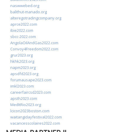
naswwebed.org
balithut-manado.org
alteregotradingcompany.org
aprce2022.com
ibie2022.com
sbcc-2022.com
AngolaOilAndGas2022.com
Convoy4Freedom2022.com
grur2023.org
hkhk2023.org
napm2023.org
apsdfd2023.org
forumausape2023.com
imkl2023.com
careerfaircsd2023.com
apsth2023.com
MedItRio2023.org
lcicon2023boston.com
waitangidayfestival2022.com
vacancesscolaires2022.com