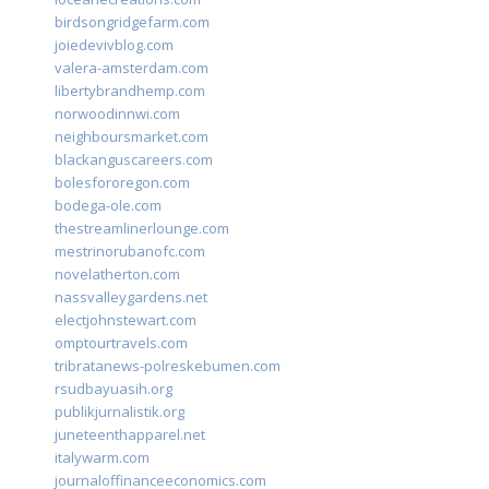
birdsongridgefarm.com
joiedevivblog.com
valera-amsterdam.com
libertybrandhemp.com
norwoodinnwi.com
neighboursmarket.com
blackanguscareers.com
bolesfororegon.com
bodega-ole.com
thestreamlinerlounge.com
mestrinorubanofc.com
novelatherton.com
nassvalleygardens.net
electjohnstewart.com
omptourtravels.com
tribratanews-polreskebumen.com
rsudbayuasih.org
publikjurnalistik.org
juneteenthapparel.net
italywarm.com
journaloffinanceeconomics.com