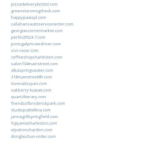
pizzadeliverybristol.com
greenstarsmogcheck.com
happypawspl.com
callahansautoservicecenter.com
georgiascornermarket.com
perfectfit24-7.com
portugalprivatedriver.com
von-racer.com
coffeeshopcharleston.com
salon104mainstreet.com
alkaspringswater.com
318mainstreet8h.com
lovenailsspari.com
oakberry-kuwait.com
quartzliterary.com
friendsofbroderickpark.com
studiopiattellina.com
jannagrillspringfield.com
fujiyamacharleston.com
elpatronchardon.com
donglaishun-order.com