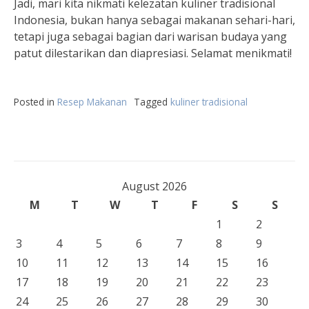
Jadi, mari kita nikmati kelezatan kuliner tradisional
Indonesia, bukan hanya sebagai makanan sehari-hari,
tetapi juga sebagai bagian dari warisan budaya yang
patut dilestarikan dan diapresiasi. Selamat menikmati!
Posted in
Resep Makanan
Tagged
kuliner tradisional
August 2026
M
T
W
T
F
S
S
1
2
3
4
5
6
7
8
9
10
11
12
13
14
15
16
17
18
19
20
21
22
23
24
25
26
27
28
29
30