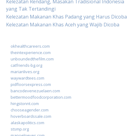
Kelezatan Rendang, Masakan Tradisional Indonesia
yang Tak Tertandingi
Kelezatan Makanan Khas Padang yang Harus Dicoba
Kelezatan Makanan Khas Aceh yang Wajib Dicoba
okhealthcareers.com
theintexperience.com
unboundedthefilm.com
catfriends-bg.org
marianlives.org
waywardtees.com
pidfloorsexpress.com
bancodevenezuelaen.com
bettermoodfoodcorporation.com
hingstonnt.com
chooseagender.com
hoverboardssale.com
alaskapolitics.com
stsmp.org
manoelneves.com