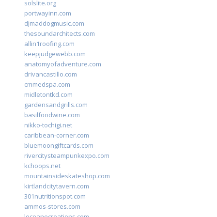
solslite.org
portwayinn.com
djmaddogmusic.com
thesoundarchitects.com
allin1roofing.com
keepjudgewebb.com
anatomyofadventure.com
drivancastillo.com
cmmedspa.com
midletontkd.com
gardensandgrills.com
basilfoodwine.com
nikko-tochigi.net
caribbean-corner.com
bluemoongiftcards.com
rivercitysteampunkexpo.com
kchoops.net
mountainsideskateshop.com
kirtlandcitytavern.com
301nutritionspot.com
ammos-stores.com
loceanecreations.com