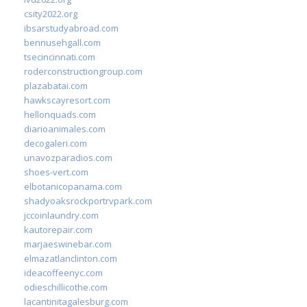
csity2022.org
ibsarstudyabroad.com
bennusehgall.com
tsecincinnati.com
roderconstructiongroup.com
plazabatai.com
hawkscayresort.com
hellonquads.com
diarioanimales.com
decogaleri.com
unavozparadios.com
shoes-vert.com
elbotanicopanama.com
shadyoaksrockportrvpark.com
jccoinlaundry.com
kautorepair.com
marjaeswinebar.com
elmazatlanclinton.com
ideacoffeenyc.com
odieschillicothe.com
lacantinitagalesburg.com