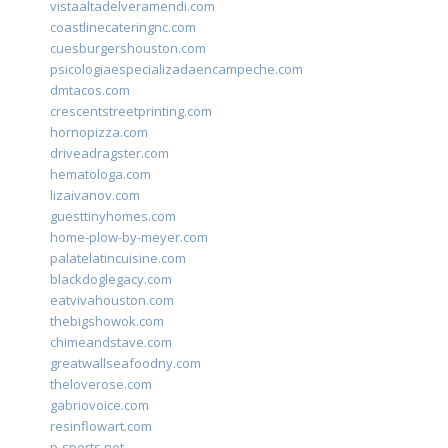
vistaaltadelveramendi.com
coastlinecateringnc.com
cuesburgershouston.com
psicologiaespecializadaencampeche.com
dmtacos.com
crescentstreetprinting.com
hornopizza.com
driveadragster.com
hematologa.com
lizaivanov.com
guesttinyhomes.com
home-plow-by-meyer.com
palatelatincuisine.com
blackdoglegacy.com
eatvivahouston.com
thebigshowok.com
chimeandstave.com
greatwallseafoodny.com
theloverose.com
gabriovoice.com
resinflowart.com
p-sports.net