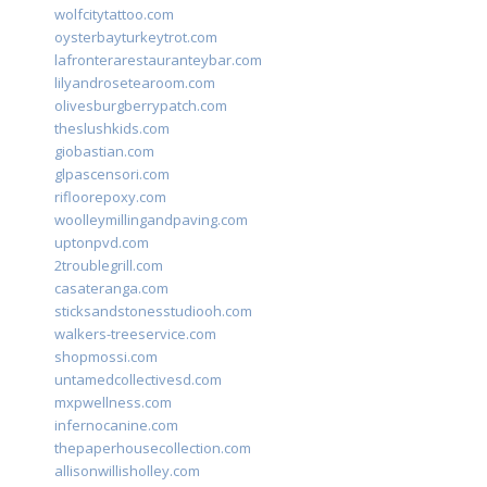
wolfcitytattoo.com
oysterbayturkeytrot.com
lafronterarestauranteybar.com
lilyandrosetearoom.com
olivesburgberrypatch.com
theslushkids.com
giobastian.com
glpascensori.com
rifloorepoxy.com
woolleymillingandpaving.com
uptonpvd.com
2troublegrill.com
casateranga.com
sticksandstonesstudiooh.com
walkers-treeservice.com
shopmossi.com
untamedcollectivesd.com
mxpwellness.com
infernocanine.com
thepaperhousecollection.com
allisonwillisholley.com