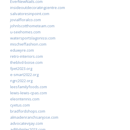
EverNewNails.com
insideoutdecoratingcentre.com
salvatoresinpoint.com
jovialfloralco.com
johnlscotthometeam.com
u-seehomes.com
watersportslagonissi.com
mischieffashion.com
eduwyre.com
retro-interiors.com
theblvd-boise.com
fpet2023.org
e-smart2022.org
ngrc2022.org
leesfamilyfoods.com
lewis-lewis-cpas.com
eleontennis.com
cyetus.com
bradfordshops.com
almadenranchsanjose.com
advocatevijay.com
adlibilimler2023.com