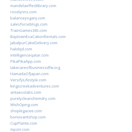
mandelaeffectlibrary.com
roselynns.com
balanceyoganj.com
salesforceblogs.com
TrainGames365.com
BaytownEvaCationRentals.com
JabalpurCakeDelivery.com
halobjd.com
intelligenceqatar.com
PikaPikaApp.com
takecareofbusinessdfw.org
HamadaOfJapan.com
VersifyLifestyle.com
kingscreekadventures.com
antaeuslabs.com
purelycleanchemdry.com
WishOping.com
shoplegacee.com
bonvivantshop.com
CupPlante.com
mpzin.com