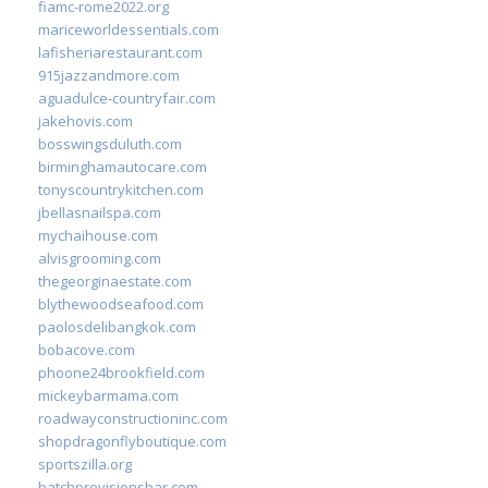
fiamc-rome2022.org
mariceworldessentials.com
lafisheriarestaurant.com
915jazzandmore.com
aguadulce-countryfair.com
jakehovis.com
bosswingsduluth.com
birminghamautocare.com
tonyscountrykitchen.com
jbellasnailspa.com
mychaihouse.com
alvisgrooming.com
thegeorginaestate.com
blythewoodseafood.com
paolosdelibangkok.com
bobacove.com
phoone24brookfield.com
mickeybarmama.com
roadwayconstructioninc.com
shopdragonflyboutique.com
sportszilla.org
batchprovisionsbar.com