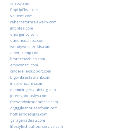
stcreal.com
PopUpFlea.com
valueml.com
rebeccatorresjewelry.com
jmpbliss.com
drjorgerico.com
queensushipa.com
wendyweimerdds.com
ameri-camp.com
hrsreceivables.com
empconst1.com
cinderella-support.com
bigpinkrestaurant.com
inspirehuahin.com
memmingerspainting.com
jeremypbeasley.com
thesandwichdepotcos.com
drgiggleshouseofpain.com
hotflashdesigns.com
garagenadeau.com
lifestylechauffeurservice.com