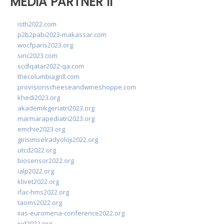
MEDIA PARTNER II
isth2022.com
p2b2pabi2023-makassar.com
wocfparis2023.org
sinc2023.com
scdlqatar2022-qa.com
thecolumbiagrill.com
provisionscheeseandwineshoppe.com
khedi2023.org
akademikgeriatri2023.org
marmarapediatri2023.org
emchie2023.org
girisimselradyoloji2022.org
utcd2022.org
biosensor2022.org
ialp2022.org
klivet2022.org
ifac-hms2022.org
taoms2022.org
iias-euromena-conference2022.org
ivd2022.org