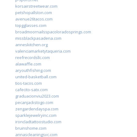
korsairstreetwear.com
petshopallston.com
avenue26tacos.com
topgglasses.com
broadmoornailsspacoloradosprings.com
missblackpasadena.com
anneskitchen.org
valenciamarketytaqueria.com
reefrecordsllc.com
alawaffle.com
aryouthfishing.com
united-basketball.com
tios-tacos.com
cafecito-satx.com
graduacionviu2023.com
pecanjackstogo.com
zengardendayspa.com
sparklejewelryinc.com
ironcladtattoostudio.com
bruinshome.com
annascleaningsvc.com