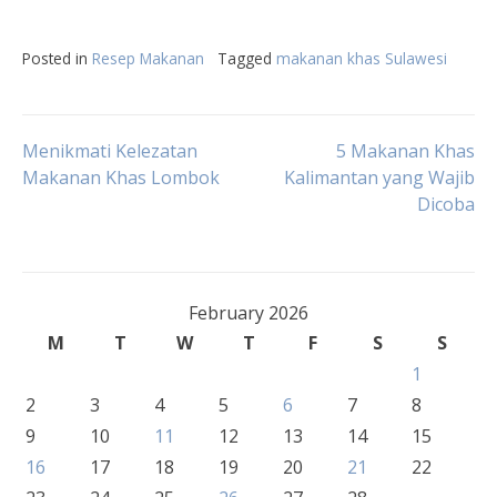
Posted in
Resep Makanan
Tagged
makanan khas Sulawesi
Post
Menikmati Kelezatan
5 Makanan Khas
Makanan Khas Lombok
Kalimantan yang Wajib
Dicoba
navigation
February 2026
M
T
W
T
F
S
S
1
2
3
4
5
6
7
8
9
10
11
12
13
14
15
16
17
18
19
20
21
22