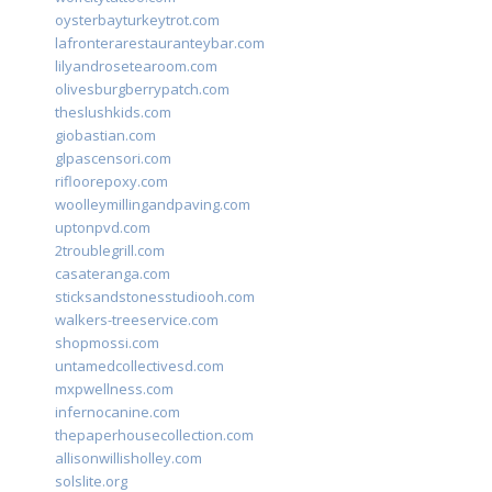
oysterbayturkeytrot.com
lafronterarestauranteybar.com
lilyandrosetearoom.com
olivesburgberrypatch.com
theslushkids.com
giobastian.com
glpascensori.com
rifloorepoxy.com
woolleymillingandpaving.com
uptonpvd.com
2troublegrill.com
casateranga.com
sticksandstonesstudiooh.com
walkers-treeservice.com
shopmossi.com
untamedcollectivesd.com
mxpwellness.com
infernocanine.com
thepaperhousecollection.com
allisonwillisholley.com
solslite.org