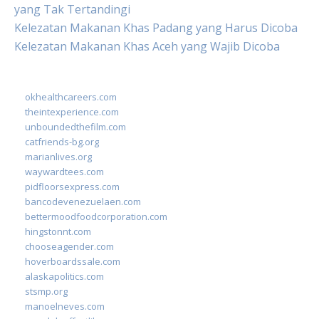
yang Tak Tertandingi
Kelezatan Makanan Khas Padang yang Harus Dicoba
Kelezatan Makanan Khas Aceh yang Wajib Dicoba
okhealthcareers.com
theintexperience.com
unboundedthefilm.com
catfriends-bg.org
marianlives.org
waywardtees.com
pidfloorsexpress.com
bancodevenezuelaen.com
bettermoodfoodcorporation.com
hingstonnt.com
chooseagender.com
hoverboardssale.com
alaskapolitics.com
stsmp.org
manoelneves.com