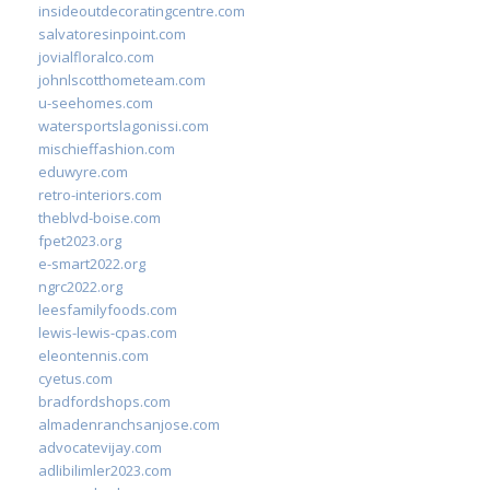
insideoutdecoratingcentre.com
salvatoresinpoint.com
jovialfloralco.com
johnlscotthometeam.com
u-seehomes.com
watersportslagonissi.com
mischieffashion.com
eduwyre.com
retro-interiors.com
theblvd-boise.com
fpet2023.org
e-smart2022.org
ngrc2022.org
leesfamilyfoods.com
lewis-lewis-cpas.com
eleontennis.com
cyetus.com
bradfordshops.com
almadenranchsanjose.com
advocatevijay.com
adlibilimler2023.com