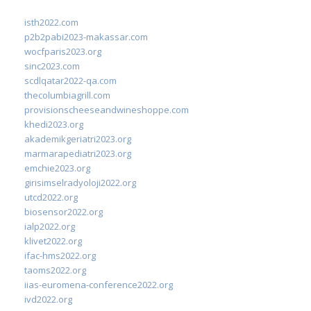
isth2022.com
p2b2pabi2023-makassar.com
wocfparis2023.org
sinc2023.com
scdlqatar2022-qa.com
thecolumbiagrill.com
provisionscheeseandwineshoppe.com
khedi2023.org
akademikgeriatri2023.org
marmarapediatri2023.org
emchie2023.org
girisimselradyoloji2022.org
utcd2022.org
biosensor2022.org
ialp2022.org
klivet2022.org
ifac-hms2022.org
taoms2022.org
iias-euromena-conference2022.org
ivd2022.org