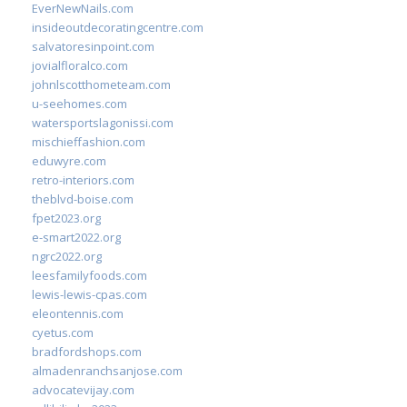
EverNewNails.com
insideoutdecoratingcentre.com
salvatoresinpoint.com
jovialfloralco.com
johnlscotthometeam.com
u-seehomes.com
watersportslagonissi.com
mischieffashion.com
eduwyre.com
retro-interiors.com
theblvd-boise.com
fpet2023.org
e-smart2022.org
ngrc2022.org
leesfamilyfoods.com
lewis-lewis-cpas.com
eleontennis.com
cyetus.com
bradfordshops.com
almadenranchsanjose.com
advocatevijay.com