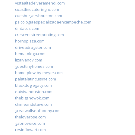
vistaaltadelveramendi.com
coastlinecateringnc.com
cuesburgershouston.com
psicologiaespecializadaencampeche.com
dmtacos.com
crescentstreetprinting.com
hornopizza.com
driveadragster.com
hematologa.com
lizaivanov.com
guesttinyhomes.com
home-plow-by-meyer.com
palatelatincuisine.com
blackdoglegacy.com
eatvivahouston.com
thebigshowok.com
chimeandstave.com
greatwallseafoodny.com
theloverose.com
gabriovoice.com
resinflowart.com