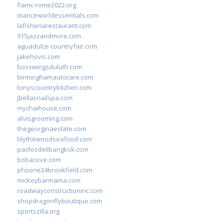
fiamc-rome2022.org
mariceworldessentials.com
lafisheriarestaurant.com
915jazzandmore.com
aguadulce-countryfair.com
jakehovis.com
bosswingsduluth.com
birminghamautocare.com
tonyscountrykitchen.com
jbellasnailspa.com
mychaihouse.com
alvisgrooming.com
thegeorginaestate.com
blythewoodseafood.com
paolosdelibangkok.com
bobacove.com
phoone24brookfield.com
mickeybarmama.com
roadwayconstructioninc.com
shopdragonflyboutique.com
sportszilla.org