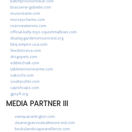
batchprovisionsbar.com
brasserie-gobette.com
musicrearte.com
morseysfarms.com
riverviewtennis.com
official-kelly-toys-squishmallows.com
displaygardenonsuncrest.org
bbq-empire-usa.com
feedstoreva.com
drogopets.com
ediblechalk.com
tabletennisnearme.com
oaksofa.com
soultacohtx.com
capishcaps.com
gpsyfl.org
MEDIA PARTNER III
vwrepairarlington.com
cleaningservicebaltimore-md.com
beckslandscapeandfence.com