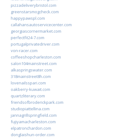
pizzadeliverybristol.com
greenstarsmogcheck.com
happypawspl.com
callahansautoservicecenter.com
georgiascornermarket.com
perfectfit24-7.com
portugalprivatedriver.com
von-racer.com
coffeeshopcharleston.com
salon104mainstreet.com
alkaspringswater.com
318mainstreet8h.com
lovenailsspari.com
oakberry-kuwait.com
quartzliterary.com
friendsofbroderickpark.com
studiopiattellina.com
jannagrillspringfield.com
fujiyamacharleston.com
elpatronchardon.com
donglaishun-order.com