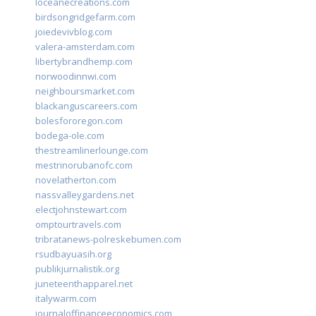
loceanecreations.com
birdsongridgefarm.com
joiedevivblog.com
valera-amsterdam.com
libertybrandhemp.com
norwoodinnwi.com
neighboursmarket.com
blackanguscareers.com
bolesfororegon.com
bodega-ole.com
thestreamlinerlounge.com
mestrinorubanofc.com
novelatherton.com
nassvalleygardens.net
electjohnstewart.com
omptourtravels.com
tribratanews-polreskebumen.com
rsudbayuasih.org
publikjurnalistik.org
juneteenthapparel.net
italywarm.com
journaloffinanceeconomics.com