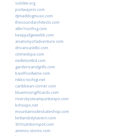
solslite.org
portwayinn.com
djmaddogmusic.com
thesoundarchitects.com
allin1roofing.com
keepjudgewebb.com
anatomyofadventure.com
drivancastillo.com
cmmedspa.com
midletontkd.com
gardensandgrills.com
basilfoodwine.com
nikko-tochigi.net
caribbean-corner.com
bluemoongiftcards.com
rivercitysteampunkexpo.com
kchoops.net
mountainsideskateshop.com
kirtlandcitytavern.com
301nutritionspot.com
ammos-stores.com