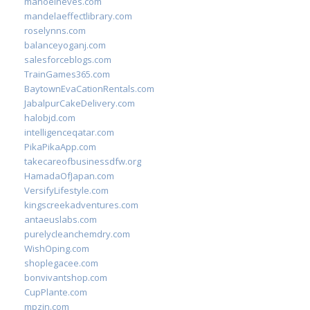
manoelneves.com
mandelaeffectlibrary.com
roselynns.com
balanceyoganj.com
salesforceblogs.com
TrainGames365.com
BaytownEvaCationRentals.com
JabalpurCakeDelivery.com
halobjd.com
intelligenceqatar.com
PikaPikaApp.com
takecareofbusinessdfw.org
HamadaOfJapan.com
VersifyLifestyle.com
kingscreekadventures.com
antaeuslabs.com
purelycleanchemdry.com
WishOping.com
shoplegacee.com
bonvivantshop.com
CupPlante.com
mpzin.com