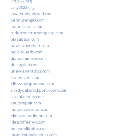
ivd2022.org
csity2022.org
ibsarstudyabroad.com
bennusehgall.com
tsecincinnati.com
roderconstructiongroup.com
plazabatai.com
hawkscayresort.com
hellonquads.com
diarioanimales.com
decogaleri.com
unavozparadios.com
shoes-vert.com
elbotanicopanama.com
shadyoaksrockportrvpark.com
jccoinlaundry.com
kautorepair.com
marjaeswinebar.com
elmazatlanclinton.com
ideacoffeenyc.com
odieschillicothe.com
lacantinitagalesburg.com