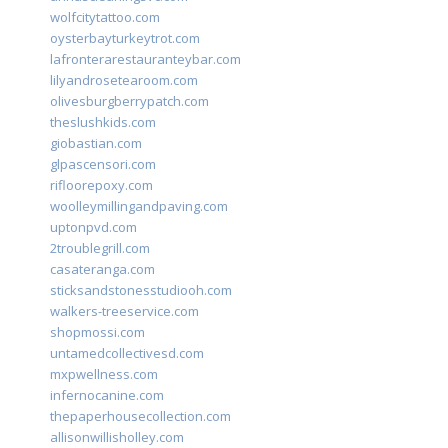
wolfcitytattoo.com
oysterbayturkeytrot.com
lafronterarestauranteybar.com
lilyandrosetearoom.com
olivesburgberrypatch.com
theslushkids.com
giobastian.com
glpascensori.com
rifloorepoxy.com
woolleymillingandpaving.com
uptonpvd.com
2troublegrill.com
casateranga.com
sticksandstonesstudiooh.com
walkers-treeservice.com
shopmossi.com
untamedcollectivesd.com
mxpwellness.com
infernocanine.com
thepaperhousecollection.com
allisonwillisholley.com