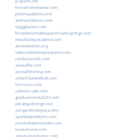
p-sports.net
korsairstreetwear.com
petshopallston.com
avenue26tacos.com
topgglasses.com
broadmoornailsspacoloradosprings.com
missblackpasadena.com
anneskitchen.org
valenciamarketytaqueria.com
reefrecordsllc.com
alawaffle.com
aryouthfishing.com
united-basketball.com
tios-tacos.com
cafecito-satx.com
graduacionviu2023.com
pecanjackstogo.com
zengardendayspa.com
sparklejewelryinc.com
ironcladtattoostudio.com
bruinshome.com
annascleaningsvc.com