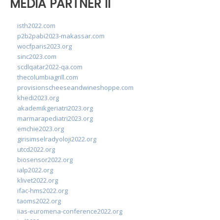
MEDIA PARTNER II
isth2022.com
p2b2pabi2023-makassar.com
wocfparis2023.org
sinc2023.com
scdlqatar2022-qa.com
thecolumbiagrill.com
provisionscheeseandwineshoppe.com
khedi2023.org
akademikgeriatri2023.org
marmarapediatri2023.org
emchie2023.org
girisimselradyoloji2022.org
utcd2022.org
biosensor2022.org
ialp2022.org
klivet2022.org
ifac-hms2022.org
taoms2022.org
iias-euromena-conference2022.org