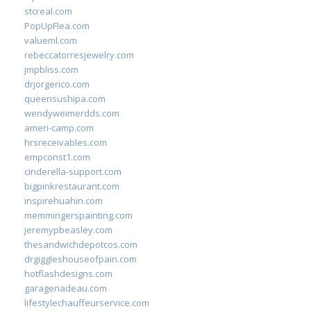
stcreal.com
PopUpFlea.com
valueml.com
rebeccatorresjewelry.com
jmpbliss.com
drjorgerico.com
queensushipa.com
wendyweimerdds.com
ameri-camp.com
hrsreceivables.com
empconst1.com
cinderella-support.com
bigpinkrestaurant.com
inspirehuahin.com
memmingerspainting.com
jeremypbeasley.com
thesandwichdepotcos.com
drgiggleshouseofpain.com
hotflashdesigns.com
garagenadeau.com
lifestylechauffeurservice.com