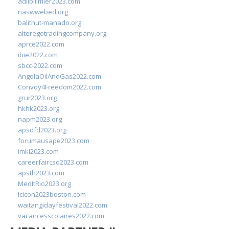
adlibilimler2023.com
naswwebed.org
balithut-manado.org
alteregotradingcompany.org
aprce2022.com
ibie2022.com
sbcc-2022.com
AngolaOilAndGas2022.com
Convoy4Freedom2022.com
grur2023.org
hkhk2023.org
napm2023.org
apsdfd2023.org
forumausape2023.com
imkl2023.com
careerfaircsd2023.com
apsth2023.com
MedItRio2023.org
lcicon2023boston.com
waitangidayfestival2022.com
vacancesscolaires2022.com