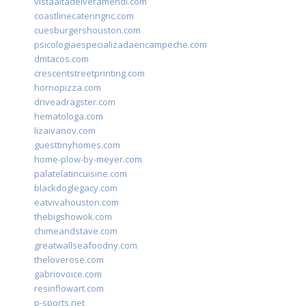
vistaaltadelveramendi.com
coastlinecateringnc.com
cuesburgershouston.com
psicologiaespecializadaencampeche.com
dmtacos.com
crescentstreetprinting.com
hornopizza.com
driveadragster.com
hematologa.com
lizaivanov.com
guesttinyhomes.com
home-plow-by-meyer.com
palatelatincuisine.com
blackdoglegacy.com
eatvivahouston.com
thebigshowok.com
chimeandstave.com
greatwallseafoodny.com
theloverose.com
gabriovoice.com
resinflowart.com
p-sports.net