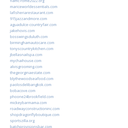
fiamc-rome2022.org
mariceworldessentials.com
lafisheriarestaurant.com
915jazzandmore.com
aguadulce-countryfair.com
jakehovis.com
bosswingsduluth.com
birminghamautocare.com
tonyscountrykitchen.com
jbellasnailspa.com
mychaihouse.com
alvisgrooming.com
thegeorginaestate.com
blythewoodseafood.com
paolosdelibangkok.com
bobacove.com
phoone24brookfield.com
mickeybarmama.com
roadwayconstructioninc.com
shopdragonflyboutique.com
sportszilla.org
batchprovisionsbar.com