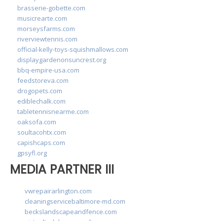
brasserie-gobette.com
musicrearte.com
morseysfarms.com
riverviewtennis.com
official-kelly-toys-squishmallows.com
displaygardenonsuncrest.org
bbq-empire-usa.com
feedstoreva.com
drogopets.com
ediblechalk.com
tabletennisnearme.com
oaksofa.com
soultacohtx.com
capishcaps.com
gpsyfl.org
MEDIA PARTNER III
vwrepairarlington.com
cleaningservicebaltimore-md.com
beckslandscapeandfence.com