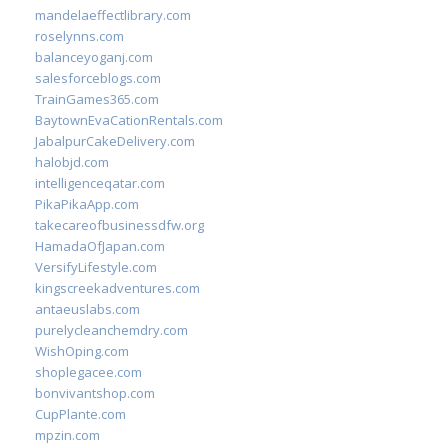
mandelaeffectlibrary.com
roselynns.com
balanceyoganj.com
salesforceblogs.com
TrainGames365.com
BaytownEvaCationRentals.com
JabalpurCakeDelivery.com
halobjd.com
intelligenceqatar.com
PikaPikaApp.com
takecareofbusinessdfw.org
HamadaOfJapan.com
VersifyLifestyle.com
kingscreekadventures.com
antaeuslabs.com
purelycleanchemdry.com
WishOping.com
shoplegacee.com
bonvivantshop.com
CupPlante.com
mpzin.com