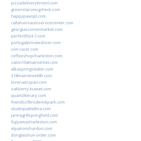
pizzadeliverybristol.com
greenstarsmogcheck.com
happypawspl.com
callahansautoservicecenter.com
georgiascornermarket.com
perfectfit24-7.com
portugalprivatedriver.com
von-racer.com
coffeeshopcharleston.com
salon104mainstreet.com
alkaspringswater.com
318mainstreet8h.com
lovenailsspari.com
oakberry-kuwait.com
quartzliterary.com
friendsofbroderickpark.com
studiopiattellina.com
jannagrillspringfield.com
fujiyamacharleston.com
elpatronchardon.com
donglaishun-order.com