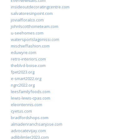
EverNewNails.com
insideoutdecoratingcentre.com
salvatoresinpoint.com
jovialfloralco.com
johnlscotthometeam.com
u-seehomes.com
watersportslagonissi.com
mischieffashion.com
eduwyre.com
retro-interiors.com
theblvd-boise.com
fpet2023.org
e-smart2022.org
ngrc2022.org
leesfamilyfoods.com
lewis-lewis-cpas.com
eleontennis.com
cyetus.com
bradfordshops.com
almadenranchsanjose.com
advocatevijay.com
adlibilimler2023.com