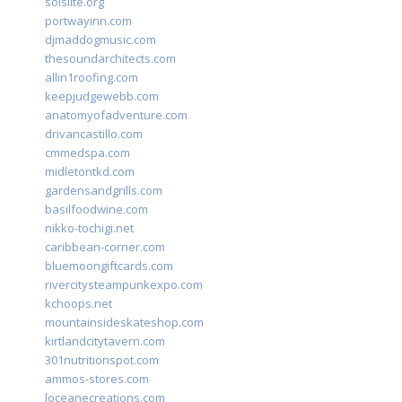
solslite.org
portwayinn.com
djmaddogmusic.com
thesoundarchitects.com
allin1roofing.com
keepjudgewebb.com
anatomyofadventure.com
drivancastillo.com
cmmedspa.com
midletontkd.com
gardensandgrills.com
basilfoodwine.com
nikko-tochigi.net
caribbean-corner.com
bluemoongiftcards.com
rivercitysteampunkexpo.com
kchoops.net
mountainsideskateshop.com
kirtlandcitytavern.com
301nutritionspot.com
ammos-stores.com
loceanecreations.com