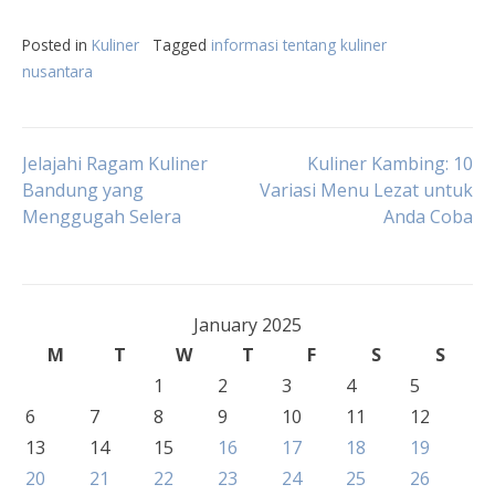
Posted in
Kuliner
Tagged
informasi tentang kuliner
nusantara
Post
Jelajahi Ragam Kuliner
Kuliner Kambing: 10
Bandung yang
Variasi Menu Lezat untuk
Menggugah Selera
Anda Coba
navigation
January 2025
M
T
W
T
F
S
S
1
2
3
4
5
6
7
8
9
10
11
12
13
14
15
16
17
18
19
20
21
22
23
24
25
26