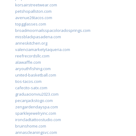
korsairstreetwear.com
petshopallston.com
avenue26tacos.com
topgglasses.com
broadmoornailsspacoloradosprings.com
missblackpasadena.com
anneskitchen.org
valenciamarketytaqueria.com
reefrecordsllc.com
alawaffle.com
aryouthfishing.com
united-basketball.com
tios-tacos.com
cafecito-satx.com
graduacionviu2023.com
pecanjackstogo.com
zengardendayspa.com
sparklejewelryinc.com
ironcladtattoostudio.com
bruinshome.com
annascleaningsvc.com