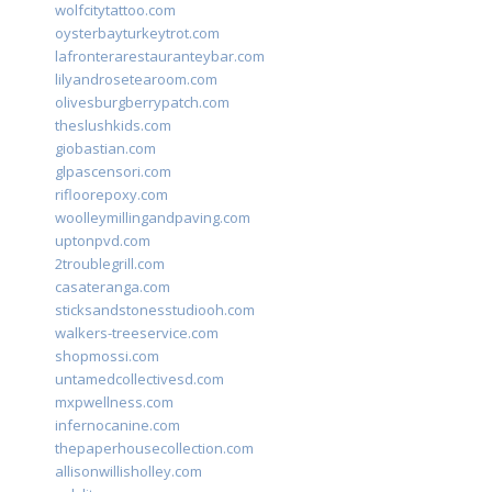
wolfcitytattoo.com
oysterbayturkeytrot.com
lafronterarestauranteybar.com
lilyandrosetearoom.com
olivesburgberrypatch.com
theslushkids.com
giobastian.com
glpascensori.com
rifloorepoxy.com
woolleymillingandpaving.com
uptonpvd.com
2troublegrill.com
casateranga.com
sticksandstonesstudiooh.com
walkers-treeservice.com
shopmossi.com
untamedcollectivesd.com
mxpwellness.com
infernocanine.com
thepaperhousecollection.com
allisonwillisholley.com