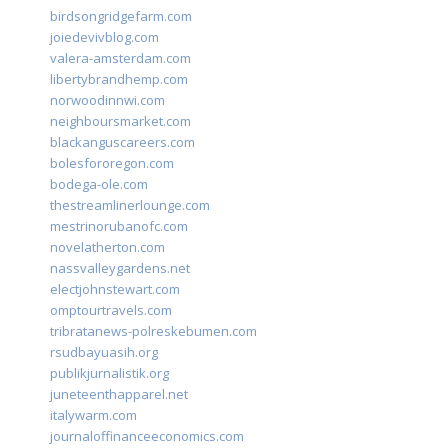
birdsongridgefarm.com
joiedevivblog.com
valera-amsterdam.com
libertybrandhemp.com
norwoodinnwi.com
neighboursmarket.com
blackanguscareers.com
bolesfororegon.com
bodega-ole.com
thestreamlinerlounge.com
mestrinorubanofc.com
novelatherton.com
nassvalleygardens.net
electjohnstewart.com
omptourtravels.com
tribratanews-polreskebumen.com
rsudbayuasih.org
publikjurnalistik.org
juneteenthapparel.net
italywarm.com
journaloffinanceeconomics.com