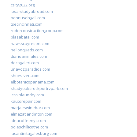
csity2022.org
ibsarstudyabroad.com
bennusehgall.com
tsecincinnati.com
roderconstructiongroup.com
plazabatai.com
hawkscayresort.com
hellonquads.com
diarioanimales.com
decogaleri.com
unavozparadios.com
shoes-vert.com
elbotanicopanama.com
shadyoaksrockportrvpark.com
jccoinlaundry.com
kautorepair.com
marjaeswinebar.com
elmazatlanclinton.com
ideacoffeenyc.com
odieschillicothe.com
lacantinitagalesburg.com