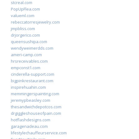
stcreal.com
PopUpFlea.com
valueml.com
rebeccatorresjewelry.com
jmpbliss.com
drjorgerico.com
queensushipa.com
wendyweimerdds.com
ameri-camp.com
hrsreceivables.com
empconst1.com
cinderella-support.com
bigpinkrestaurant.com
inspirehuahin.com
memmingerspainting.com
jeremypbeasley.com
thesandwichdepotcos.com
drgiggleshouseofpain.com
hotflashdesigns.com
garagenadeau.com
lifestylechauffeurservice.com