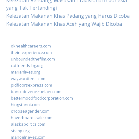
Kelezatan Rendang, Masakan Tradisional Indonesia
yang Tak Tertandingi
Kelezatan Makanan Khas Padang yang Harus Dicoba
Kelezatan Makanan Khas Aceh yang Wajib Dicoba
okhealthcareers.com
theintexperience.com
unboundedthefilm.com
catfriends-bg.org
marianlives.org
waywardtees.com
pidfloorsexpress.com
bancodevenezuelaen.com
bettermoodfoodcorporation.com
hingstonnt.com
chooseagender.com
hoverboardssale.com
alaskapolitics.com
stsmp.org
manoelneves.com