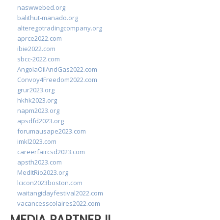
naswwebed.org
balithut-manado.org
alteregotradingcompany.org
aprce2022.com
ibie2022.com
sbcc-2022.com
AngolaOilAndGas2022.com
Convoy4Freedom2022.com
grur2023.org
hkhk2023.org
napm2023.org
apsdfd2023.org
forumausape2023.com
imkl2023.com
careerfaircsd2023.com
apsth2023.com
MedItRio2023.org
lcicon2023boston.com
waitangidayfestival2022.com
vacancesscolaires2022.com
MEDIA PARTNER II