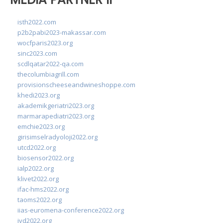
isth2022.com
p2b2pabi2023-makassar.com
wocfparis2023.org
sinc2023.com
scdlqatar2022-qa.com
thecolumbiagrill.com
provisionscheeseandwineshoppe.com
khedi2023.org
akademikgeriatri2023.org
marmarapediatri2023.org
emchie2023.org
girisimselradyoloji2022.org
utcd2022.org
biosensor2022.org
ialp2022.org
klivet2022.org
ifac-hms2022.org
taoms2022.org
iias-euromena-conference2022.org
ivd2022.org