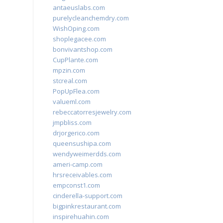
antaeuslabs.com
purelycleanchemdry.com
WishOping.com
shoplegacee.com
bonvivantshop.com
CupPlante.com
mpzin.com
stcreal.com
PopUpFlea.com
valueml.com
rebeccatorresjewelry.com
jmpbliss.com
drjorgerico.com
queensushipa.com
wendyweimerdds.com
ameri-camp.com
hrsreceivables.com
empconst1.com
cinderella-support.com
bigpinkrestaurant.com
inspirehuahin.com