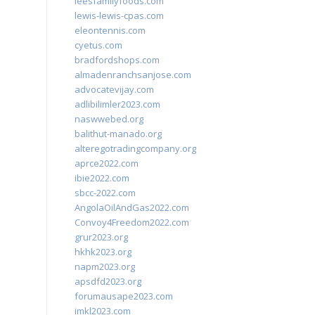
leesfamilyfoods.com
lewis-lewis-cpas.com
eleontennis.com
cyetus.com
bradfordshops.com
almadenranchsanjose.com
advocatevijay.com
adlibilimler2023.com
naswwebed.org
balithut-manado.org
alteregotradingcompany.org
aprce2022.com
ibie2022.com
sbcc-2022.com
AngolaOilAndGas2022.com
Convoy4Freedom2022.com
grur2023.org
hkhk2023.org
napm2023.org
apsdfd2023.org
forumausape2023.com
imkl2023.com