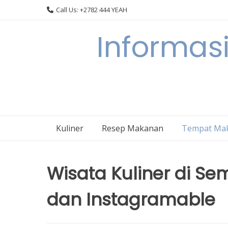
Skip
Call Us: +2782 444 YEAH
to
content
Informasi
Kuliner
Resep Makanan
Tempat Ma
Wisata Kuliner di S
dan Instagramable