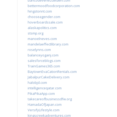
bancodevenezuelaen.com
bettermoodfoodcorporation.com
hingstonnt.com
chooseagender.com
hoverboardssale.com
alaskapolitics.com
stsmp.org
manoelneves.com
mandelaeffectlibrary.com
roselynns.com
balanceyoganj.com
salesforceblogs.com
TrainGames365.com
BaytownEvaCationRentals.com
JabalpurCakeDelivery.com
halobjd.com
intelligenceqatar.com
PikaPikaApp.com
takecareofbusinessdfw.org
HamadaOfJapan.com
VersifyLifestyle.com
kingscreekadventures.com