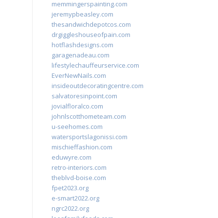
memmingerspainting.com
jeremypbeasley.com
thesandwichdepotcos.com
drgiggleshouseofpain.com
hotflashdesigns.com
garagenadeau.com
lifestylechauffeurservice.com
EverNewNails.com
insideoutdecoratingcentre.com
salvatoresinpoint.com
jovialfloralco.com
johnlscotthometeam.com
u-seehomes.com
watersportslagonissi.com
mischieffashion.com
eduwyre.com
retro-interiors.com
theblvd-boise.com
fpet2023.org
e-smart2022.org
ngrc2022.org