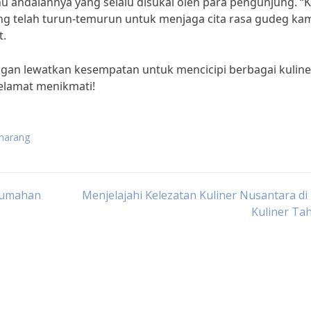
u andalannya yang selalu disukai oleh para pengunjung. “
ng telah turun-temurun untuk menjaga cita rasa gudeg kam
t.
angan lewatkan kesempatan untuk mencicipi berbagai kuline
Selamat menikmati!
emarang
Rumahan
Menjelajahi Kelezatan Kuliner Nusantara di
Kuliner Ta