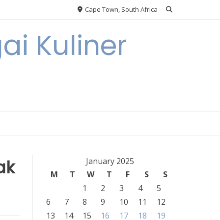
Cape Town, South Africa
ai Kuliner
ak
January 2025
M
T
W
T
F
S
S
1
2
3
4
5
6
7
8
9
10
11
12
13
14
15
16
17
18
19