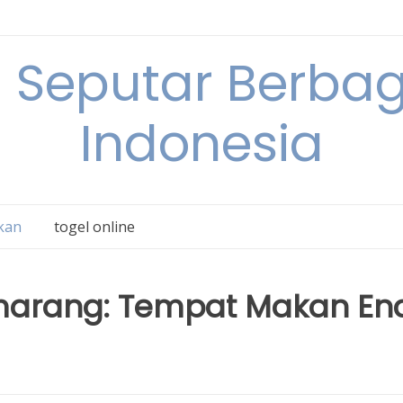
 Seputar Berbag
Indonesia
kan
togel online
emarang: Tempat Makan En