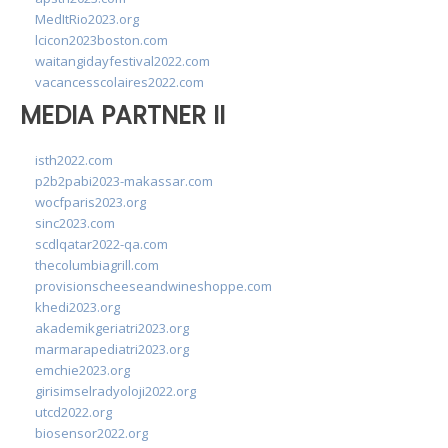
MedItRio2023.org
lcicon2023boston.com
waitangidayfestival2022.com
vacancesscolaires2022.com
MEDIA PARTNER II
isth2022.com
p2b2pabi2023-makassar.com
wocfparis2023.org
sinc2023.com
scdlqatar2022-qa.com
thecolumbiagrill.com
provisionscheeseandwineshoppe.com
khedi2023.org
akademikgeriatri2023.org
marmarapediatri2023.org
emchie2023.org
girisimselradyoloji2022.org
utcd2022.org
biosensor2022.org