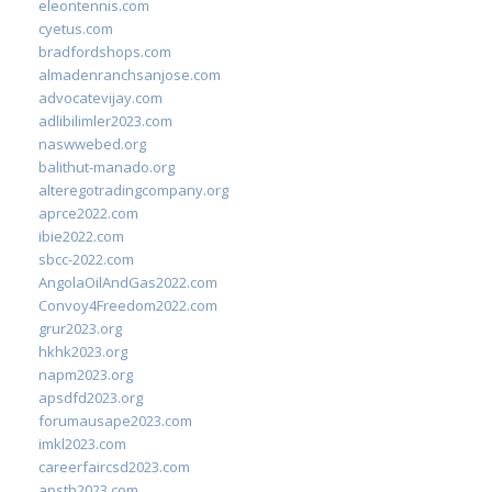
eleontennis.com
cyetus.com
bradfordshops.com
almadenranchsanjose.com
advocatevijay.com
adlibilimler2023.com
naswwebed.org
balithut-manado.org
alteregotradingcompany.org
aprce2022.com
ibie2022.com
sbcc-2022.com
AngolaOilAndGas2022.com
Convoy4Freedom2022.com
grur2023.org
hkhk2023.org
napm2023.org
apsdfd2023.org
forumausape2023.com
imkl2023.com
careerfaircsd2023.com
apsth2023.com