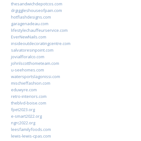
thesandwichdepotcos.com
drgiggleshouseofpain.com
hotflashdesigns.com
garagenadeau.com
lifestylechauffeurservice.com
EverNewNails.com
insideoutdecoratingcentre.com
salvatoresinpoint.com
jovialfloralco.com
johnlscotthometeam.com
u-seehomes.com
watersportslagonissi.com
mischieffashion.com
eduwyre.com
retro-interiors.com
theblvd-boise.com
fpet2023.org
e-smart2022.org
ngrc2022.org
leesfamilyfoods.com
lewis-lewis-cpas.com