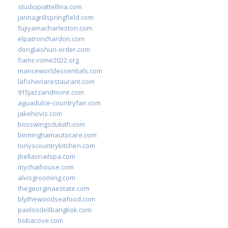
studiopiattellina.com
jannagrillspringfield.com
fujiyamacharleston.com
elpatronchardon.com
donglaishun-order.com
fiamc-rome2022.org
mariceworldessentials.com
lafisheriarestaurant.com
915jazzandmore.com
aguadulce-countryfair.com
jakehovis.com
bosswingsduluth.com
birminghamautocare.com
tonyscountrykitchen.com
jbellasnailspa.com
mychaihouse.com
alvisgrooming.com
thegeorginaestate.com
blythewoodseafood.com
paolosdelibangkok.com
bobacove.com