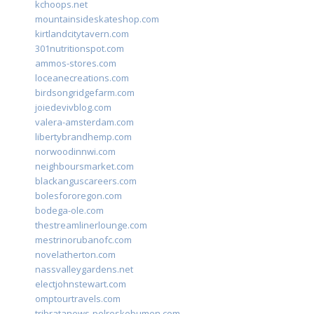
kchoops.net
mountainsideskateshop.com
kirtlandcitytavern.com
301nutritionspot.com
ammos-stores.com
loceanecreations.com
birdsongridgefarm.com
joiedevivblog.com
valera-amsterdam.com
libertybrandhemp.com
norwoodinnwi.com
neighboursmarket.com
blackanguscareers.com
bolesfororegon.com
bodega-ole.com
thestreamlinerlounge.com
mestrinorubanofc.com
novelatherton.com
nassvalleygardens.net
electjohnstewart.com
omptourtravels.com
tribratanews-polreskebumen.com