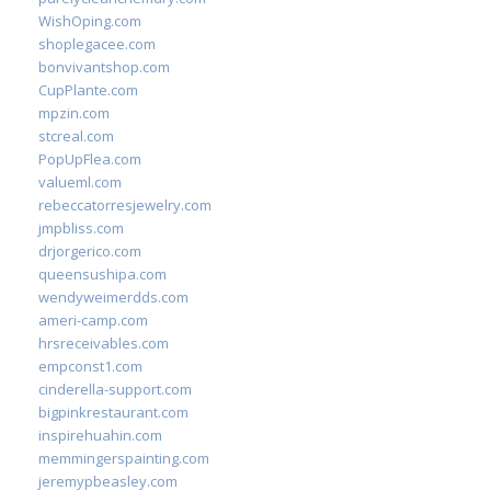
WishOping.com
shoplegacee.com
bonvivantshop.com
CupPlante.com
mpzin.com
stcreal.com
PopUpFlea.com
valueml.com
rebeccatorresjewelry.com
jmpbliss.com
drjorgerico.com
queensushipa.com
wendyweimerdds.com
ameri-camp.com
hrsreceivables.com
empconst1.com
cinderella-support.com
bigpinkrestaurant.com
inspirehuahin.com
memmingerspainting.com
jeremypbeasley.com