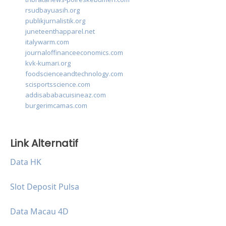
rsudbayuasih.org
publikjurnalistik.org
juneteenthapparel.net
italywarm.com
journaloffinanceeconomics.com
kvk-kumari.org
foodscienceandtechnology.com
scisportsscience.com
addisababacuisineaz.com
burgerimcamas.com
Link Alternatif
Data HK
Slot Deposit Pulsa
Data Macau 4D