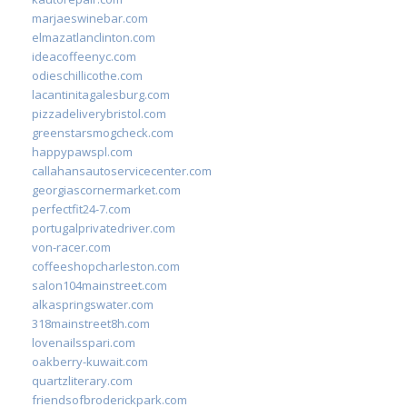
marjaeswinebar.com
elmazatlanclinton.com
ideacoffeenyc.com
odieschillicothe.com
lacantinitagalesburg.com
pizzadeliverybristol.com
greenstarsmogcheck.com
happypawspl.com
callahansautoservicecenter.com
georgiascornermarket.com
perfectfit24-7.com
portugalprivatedriver.com
von-racer.com
coffeeshopcharleston.com
salon104mainstreet.com
alkaspringswater.com
318mainstreet8h.com
lovenailsspari.com
oakberry-kuwait.com
quartzliterary.com
friendsofbroderickpark.com