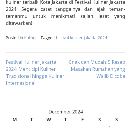
kuliner terbaik Kota Jakarta di Festival Kuliner Jakarta
2024. Segera catat tanggalnya dan ajak teman-
temanmu untuk menikmati sajian lezat yang
ditawarkan!
Posted in
Kuliner
Tagged
festival kuliner jakarta 2024
Post
Festival Kuliner Jakarta
Enak dan Mudah: 5 Resep
2024: Mencicipi Kuliner
Masakan Rumahan yang
Tradisional hingga Kuliner
Wajib Dicoba
navigation
Internasional
December 2024
M
T
W
T
F
S
S
1