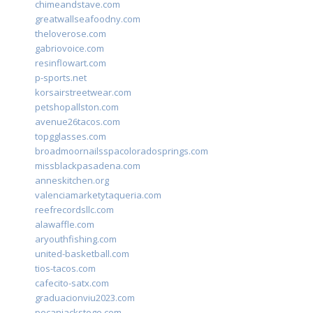
chimeandstave.com
greatwallseafoodny.com
theloverose.com
gabriovoice.com
resinflowart.com
p-sports.net
korsairstreetwear.com
petshopallston.com
avenue26tacos.com
topgglasses.com
broadmoornailsspacoloradosprings.com
missblackpasadena.com
anneskitchen.org
valenciamarketytaqueria.com
reefrecordsllc.com
alawaffle.com
aryouthfishing.com
united-basketball.com
tios-tacos.com
cafecito-satx.com
graduacionviu2023.com
pecanjackstogo.com