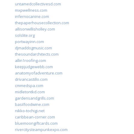
untamedcollectivesd.com
mxpwellness.com
infernocanine.com
thepaperhousecollection.com
allisonwillisholley.com
solslite.org
portwayinn.com
djmaddogmusic.com
thesoundarchitects.com
allin1roofing.com
keepjudgewebb.com
anatomyofadventure.com
drivancastillo.com
cmmedspa.com
midletontkd.com
gardensandgrills.com
basilfoodwine.com
nikko-tochigi.net
caribbean-corner.com
bluemoongiftcards.com
rivercitysteampunkexpo.com