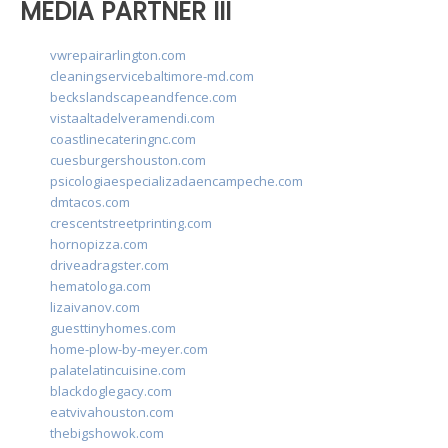
MEDIA PARTNER III
vwrepairarlington.com
cleaningservicebaltimore-md.com
beckslandscapeandfence.com
vistaaltadelveramendi.com
coastlinecateringnc.com
cuesburgershouston.com
psicologiaespecializadaencampeche.com
dmtacos.com
crescentstreetprinting.com
hornopizza.com
driveadragster.com
hematologa.com
lizaivanov.com
guesttinyhomes.com
home-plow-by-meyer.com
palatelatincuisine.com
blackdoglegacy.com
eatvivahouston.com
thebigshowok.com