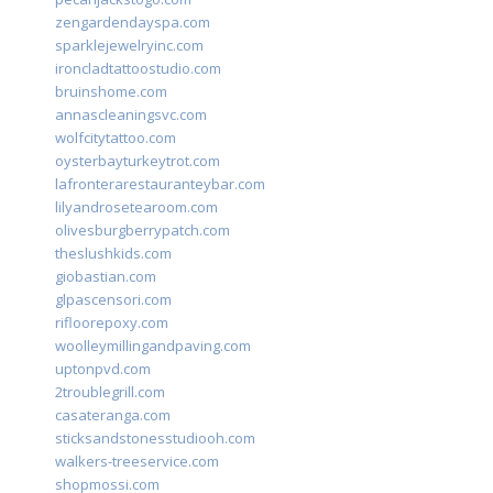
zengardendayspa.com
sparklejewelryinc.com
ironcladtattoostudio.com
bruinshome.com
annascleaningsvc.com
wolfcitytattoo.com
oysterbayturkeytrot.com
lafronterarestauranteybar.com
lilyandrosetearoom.com
olivesburgberrypatch.com
theslushkids.com
giobastian.com
glpascensori.com
rifloorepoxy.com
woolleymillingandpaving.com
uptonpvd.com
2troublegrill.com
casateranga.com
sticksandstonesstudiooh.com
walkers-treeservice.com
shopmossi.com