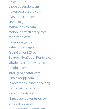
hingstonnt.com
chooseagender.com
hoverboardssale.com
alaskapolitics.com
stsmp.org
manoelneves.com
mandelaeffectlibrary.com
roselynns.com
balanceyoganj.com
salesforceblogs.com
TrainGames365.com
BaytownEvaCationRentals.com
JabalpurCakeDelivery.com
halobjd.com
intelligenceqatar.com
PikaPikaApp.com
takecareofbusinessdfw.org
HamadaOfJapan.com
VersifyLifestyle.com
kingscreekadventures.com
antaeuslabs.com
purelycleanchemdry.com