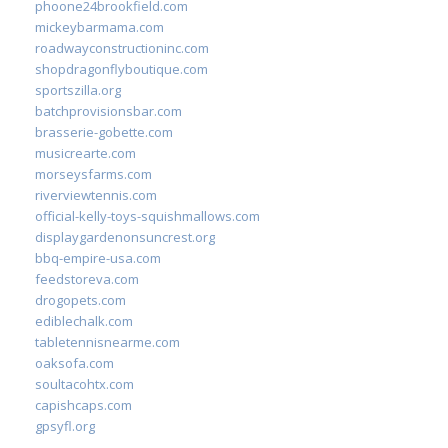
phoone24brookfield.com
mickeybarmama.com
roadwayconstructioninc.com
shopdragonflyboutique.com
sportszilla.org
batchprovisionsbar.com
brasserie-gobette.com
musicrearte.com
morseysfarms.com
riverviewtennis.com
official-kelly-toys-squishmallows.com
displaygardenonsuncrest.org
bbq-empire-usa.com
feedstoreva.com
drogopets.com
ediblechalk.com
tabletennisnearme.com
oaksofa.com
soultacohtx.com
capishcaps.com
gpsyfl.org