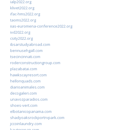
ialp2022.org
klivet2022.org
ifac-hms2022.org
taoms2022.org
iias-euromena-conference2022.org
ivd2022.org
csity2022.org
ibsarstudyabroad.com
bennusehgall.com
tsecincinnati.com
roderconstructiongroup.com
plazabatai.com
hawkscayresort.com
hellonquads.com
diarioanimales.com
decogaleri.com
unavozparadios.com
shoes-vert.com
elbotanicopanama.com
shadyoaksrockportrvpark.com
jccoinlaundry.com
kautorepair.com