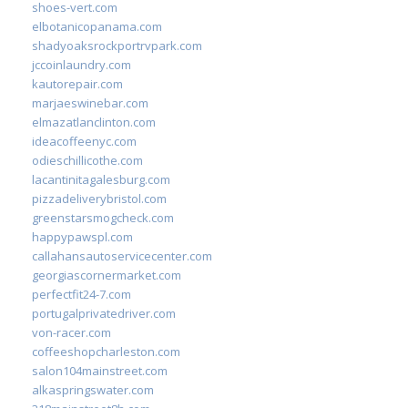
shoes-vert.com
elbotanicopanama.com
shadyoaksrockportrvpark.com
jccoinlaundry.com
kautorepair.com
marjaeswinebar.com
elmazatlanclinton.com
ideacoffeenyc.com
odieschillicothe.com
lacantinitagalesburg.com
pizzadeliverybristol.com
greenstarsmogcheck.com
happypawspl.com
callahansautoservicecenter.com
georgiascornermarket.com
perfectfit24-7.com
portugalprivatedriver.com
von-racer.com
coffeeshopcharleston.com
salon104mainstreet.com
alkaspringswater.com