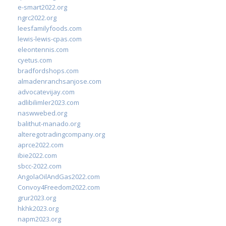
e-smart2022.org
ngrc2022.org
leesfamilyfoods.com
lewis-lewis-cpas.com
eleontennis.com
cyetus.com
bradfordshops.com
almadenranchsanjose.com
advocatevijay.com
adlibilimler2023.com
naswwebed.org
balithut-manado.org
alteregotradingcompany.org
aprce2022.com
ibie2022.com
sbcc-2022.com
AngolaOilAndGas2022.com
Convoy4Freedom2022.com
grur2023.org
hkhk2023.org
napm2023.org