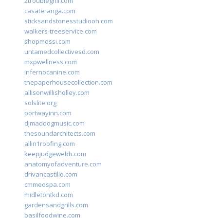
2troublegrill.com
casateranga.com
sticksandstonesstudiooh.com
walkers-treeservice.com
shopmossi.com
untamedcollectivesd.com
mxpwellness.com
infernocanine.com
thepaperhousecollection.com
allisonwillisholley.com
solslite.org
portwayinn.com
djmaddogmusic.com
thesoundarchitects.com
allin1roofing.com
keepjudgewebb.com
anatomyofadventure.com
drivancastillo.com
cmmedspa.com
midletontkd.com
gardensandgrills.com
basilfoodwine.com