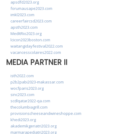
apsdfd2023.org
forumausape2023.com
imkl2023.com
careerfaircsd2023.com
apsth2023.com
MedItRio2023.org
lcicon2023boston.com
waitangidayfestival2022.com
vacancesscolaires2022.com
MEDIA PARTNER II
isth2022.com
p2b2pabi2023-makassar.com
wocfparis2023.org
sinc2023.com
scdlqatar2022-qa.com
thecolumbiagrill.com
provisionscheeseandwineshoppe.com
khedi2023.org
akademikgeriatri2023.org
marmarapediatri2023.org