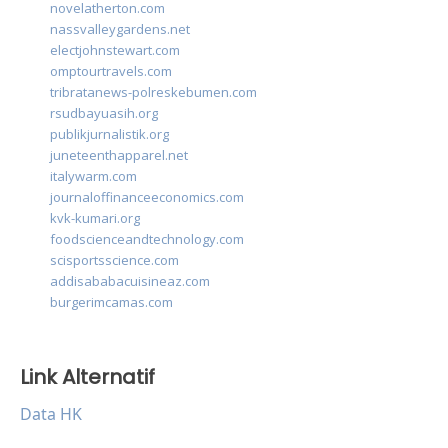
novelatherton.com
nassvalleygardens.net
electjohnstewart.com
omptourtravels.com
tribratanews-polreskebumen.com
rsudbayuasih.org
publikjurnalistik.org
juneteenthapparel.net
italywarm.com
journaloffinanceeconomics.com
kvk-kumari.org
foodscienceandtechnology.com
scisportsscience.com
addisababacuisineaz.com
burgerimcamas.com
Link Alternatif
Data HK