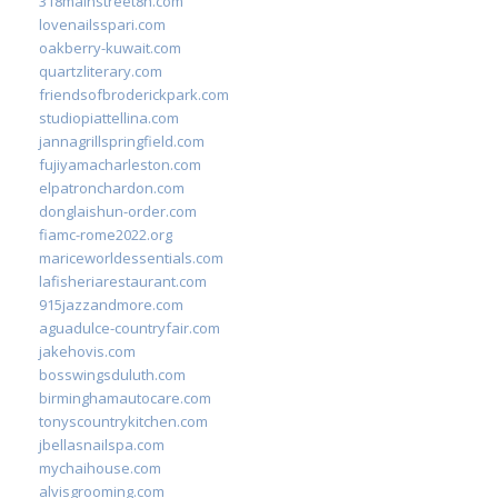
318mainstreet8h.com
lovenailsspari.com
oakberry-kuwait.com
quartzliterary.com
friendsofbroderickpark.com
studiopiattellina.com
jannagrillspringfield.com
fujiyamacharleston.com
elpatronchardon.com
donglaishun-order.com
fiamc-rome2022.org
mariceworldessentials.com
lafisheriarestaurant.com
915jazzandmore.com
aguadulce-countryfair.com
jakehovis.com
bosswingsduluth.com
birminghamautocare.com
tonyscountrykitchen.com
jbellasnailspa.com
mychaihouse.com
alvisgrooming.com