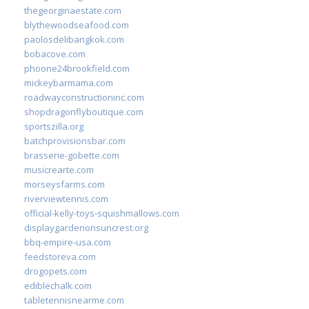
thegeorginaestate.com
blythewoodseafood.com
paolosdelibangkok.com
bobacove.com
phoone24brookfield.com
mickeybarmama.com
roadwayconstructioninc.com
shopdragonflyboutique.com
sportszilla.org
batchprovisionsbar.com
brasserie-gobette.com
musicrearte.com
morseysfarms.com
riverviewtennis.com
official-kelly-toys-squishmallows.com
displaygardenonsuncrest.org
bbq-empire-usa.com
feedstoreva.com
drogopets.com
ediblechalk.com
tabletennisnearme.com