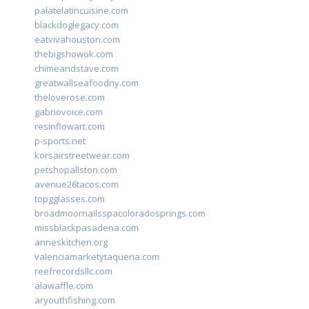
palatelatincuisine.com
blackdoglegacy.com
eatvivahouston.com
thebigshowok.com
chimeandstave.com
greatwallseafoodny.com
theloverose.com
gabriovoice.com
resinflowart.com
p-sports.net
korsairstreetwear.com
petshopallston.com
avenue26tacos.com
topgglasses.com
broadmoornailsspacoloradosprings.com
missblackpasadena.com
anneskitchen.org
valenciamarketytaqueria.com
reefrecordsllc.com
alawaffle.com
aryouthfishing.com