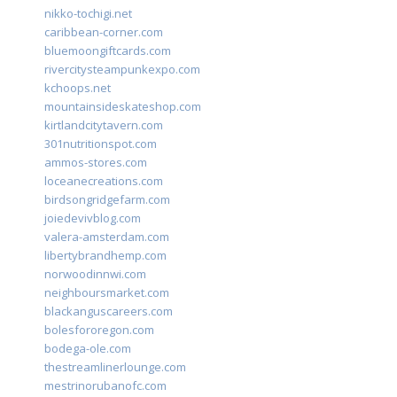
nikko-tochigi.net
caribbean-corner.com
bluemoongiftcards.com
rivercitysteampunkexpo.com
kchoops.net
mountainsideskateshop.com
kirtlandcitytavern.com
301nutritionspot.com
ammos-stores.com
loceanecreations.com
birdsongridgefarm.com
joiedevivblog.com
valera-amsterdam.com
libertybrandhemp.com
norwoodinnwi.com
neighboursmarket.com
blackanguscareers.com
bolesfororegon.com
bodega-ole.com
thestreamlinerlounge.com
mestrinorubanofc.com