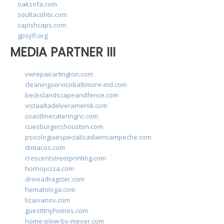
oaksofa.com
soultacohtx.com
capishcaps.com
gpsyfl.org
MEDIA PARTNER III
vwrepairarlington.com
cleaningservicebaltimore-md.com
beckslandscapeandfence.com
vistaaltadelveramendi.com
coastlinecateringnc.com
cuesburgershouston.com
psicologiaespecializadaencampeche.com
dmtacos.com
crescentstreetprinting.com
hornopizza.com
driveadragster.com
hematologa.com
lizaivanov.com
guesttinyhomes.com
home-plow-by-meyer.com