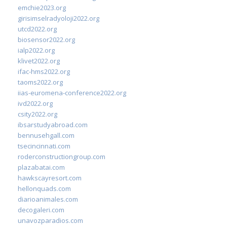
emchie2023.org
girisimselradyoloji2022.org
utcd2022.org
biosensor2022.org
ialp2022.org
klivet2022.org
ifac-hms2022.org
taoms2022.org
iias-euromena-conference2022.org
ivd2022.org
csity2022.org
ibsarstudyabroad.com
bennusehgall.com
tsecincinnati.com
roderconstructiongroup.com
plazabatai.com
hawkscayresort.com
hellonquads.com
diarioanimales.com
decogaleri.com
unavozparadios.com