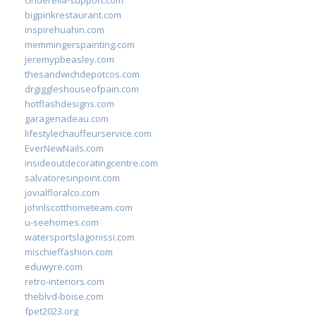
cinderella-support.com
bigpinkrestaurant.com
inspirehuahin.com
memmingerspainting.com
jeremypbeasley.com
thesandwichdepotcos.com
drgiggleshouseofpain.com
hotflashdesigns.com
garagenadeau.com
lifestylechauffeurservice.com
EverNewNails.com
insideoutdecoratingcentre.com
salvatoresinpoint.com
jovialfloralco.com
johnlscotthometeam.com
u-seehomes.com
watersportslagonissi.com
mischieffashion.com
eduwyre.com
retro-interiors.com
theblvd-boise.com
fpet2023.org