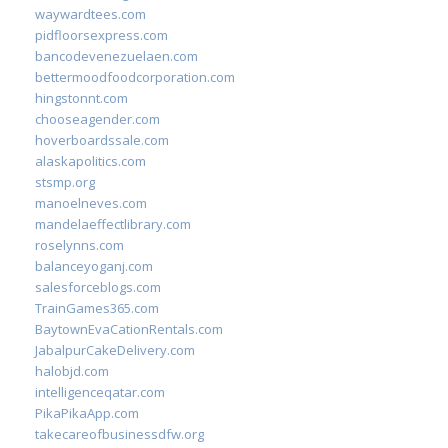
waywardtees.com
pidfloorsexpress.com
bancodevenezuelaen.com
bettermoodfoodcorporation.com
hingstonnt.com
chooseagender.com
hoverboardssale.com
alaskapolitics.com
stsmp.org
manoelneves.com
mandelaeffectlibrary.com
roselynns.com
balanceyoganj.com
salesforceblogs.com
TrainGames365.com
BaytownEvaCationRentals.com
JabalpurCakeDelivery.com
halobjd.com
intelligenceqatar.com
PikaPikaApp.com
takecareofbusinessdfw.org