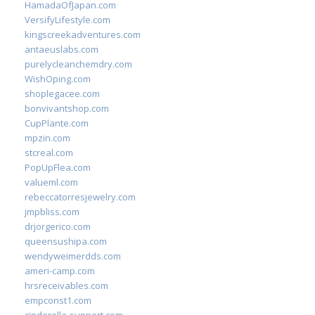
HamadaOfJapan.com
VersifyLifestyle.com
kingscreekadventures.com
antaeuslabs.com
purelycleanchemdry.com
WishOping.com
shoplegacee.com
bonvivantshop.com
CupPlante.com
mpzin.com
stcreal.com
PopUpFlea.com
valueml.com
rebeccatorresjewelry.com
jmpbliss.com
drjorgerico.com
queensushipa.com
wendyweimerdds.com
ameri-camp.com
hrsreceivables.com
empconst1.com