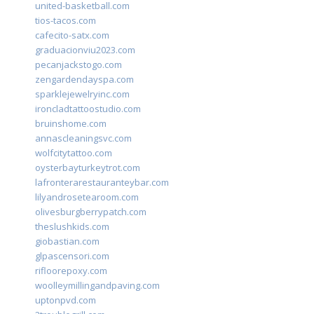
united-basketball.com
tios-tacos.com
cafecito-satx.com
graduacionviu2023.com
pecanjackstogo.com
zengardendayspa.com
sparklejewelryinc.com
ironcladtattoostudio.com
bruinshome.com
annascleaningsvc.com
wolfcitytattoo.com
oysterbayturkeytrot.com
lafronterarestauranteybar.com
lilyandrosetearoom.com
olivesburgberrypatch.com
theslushkids.com
giobastian.com
glpascensori.com
rifloorepoxy.com
woolleymillingandpaving.com
uptonpvd.com