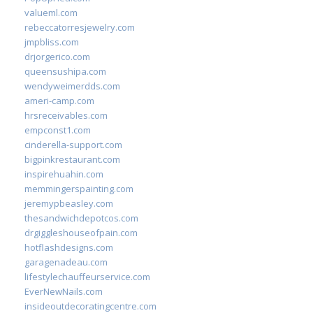
valueml.com
rebeccatorresjewelry.com
jmpbliss.com
drjorgerico.com
queensushipa.com
wendyweimerdds.com
ameri-camp.com
hrsreceivables.com
empconst1.com
cinderella-support.com
bigpinkrestaurant.com
inspirehuahin.com
memmingerspainting.com
jeremypbeasley.com
thesandwichdepotcos.com
drgiggleshouseofpain.com
hotflashdesigns.com
garagenadeau.com
lifestylechauffeurservice.com
EverNewNails.com
insideoutdecoratingcentre.com