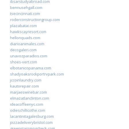
ibsarstudyabroad.com
bennusehgall.com
tsecincinnati.com
roderconstructiongroup.com
plazabatai.com
hawkscayresort.com
hellonquads.com
diarioanimales.com
decogaleri.com
unavozparadios.com
shoes-vert.com
elbotanicopanama.com
shadyoaksrockportrvpark.com
jccoinlaundry.com
kautorepair.com
marjaeswinebar.com
elmazatlanclinton.com
ideacoffeenyc.com
odieschillicothe.com
lacantinitagalesburg.com
pizzadeliverybristol.com
greenstarsmogcheck.com