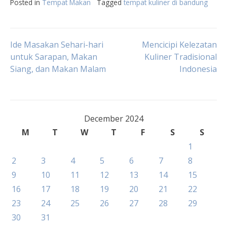
Posted in
Tempat Makan
Tagged
tempat kuliner di bandung
Post
Ide Masakan Sehari-hari
Mencicipi Kelezatan
untuk Sarapan, Makan
Kuliner Tradisional
Siang, dan Makan Malam
Indonesia
navigation
December 2024
M
T
W
T
F
S
S
1
2
3
4
5
6
7
8
9
10
11
12
13
14
15
16
17
18
19
20
21
22
23
24
25
26
27
28
29
30
31