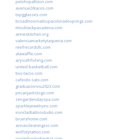
petshopallston.com
avenue26tacos.com
topgglasses.com
broadmoornailsspacoloradosprings.com
missblackpasadena.com
anneskitchen.org
valenciamarketytaqueria.com
reefrecordsllc.com
alawaffle.com
aryouthfishing.com
united-basketball.com
tios-tacos.com
cafecito-satx.com
graduacionviu2023.com
pecanjackstogo.com
zengardendayspa.com
sparklejewelryinc.com
ironcladtattoostudio.com
bruinshome.com
annascleaningsvc.com
wolfcitytattoo.com
oysterbayturkeytrot.com