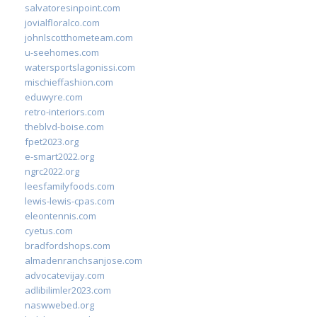
salvatoresinpoint.com
jovialfloralco.com
johnlscotthometeam.com
u-seehomes.com
watersportslagonissi.com
mischieffashion.com
eduwyre.com
retro-interiors.com
theblvd-boise.com
fpet2023.org
e-smart2022.org
ngrc2022.org
leesfamilyfoods.com
lewis-lewis-cpas.com
eleontennis.com
cyetus.com
bradfordshops.com
almadenranchsanjose.com
advocatevijay.com
adlibilimler2023.com
naswwebed.org