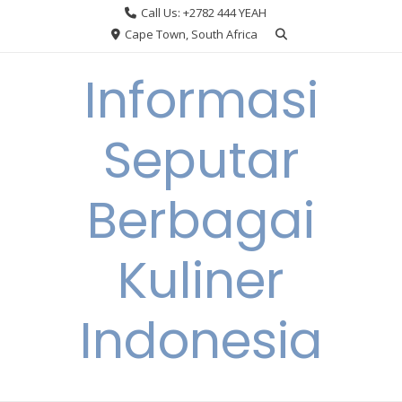
Skip
Call Us: +2782 444 YEAH
to
Cape Town, South Africa
content
Informasi
Seputar
Berbagai
Kuliner
Indonesia