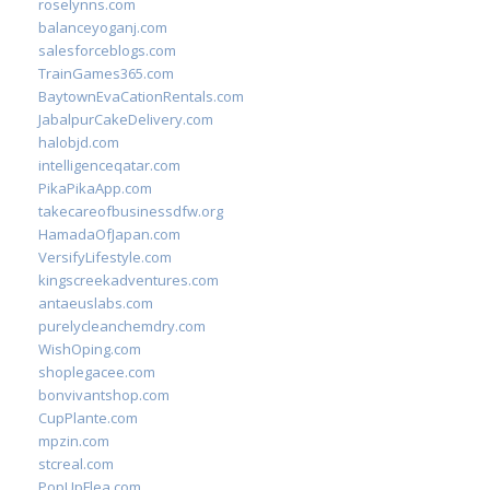
roselynns.com
balanceyoganj.com
salesforceblogs.com
TrainGames365.com
BaytownEvaCationRentals.com
JabalpurCakeDelivery.com
halobjd.com
intelligenceqatar.com
PikaPikaApp.com
takecareofbusinessdfw.org
HamadaOfJapan.com
VersifyLifestyle.com
kingscreekadventures.com
antaeuslabs.com
purelycleanchemdry.com
WishOping.com
shoplegacee.com
bonvivantshop.com
CupPlante.com
mpzin.com
stcreal.com
PopUpFlea.com