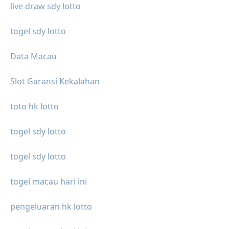
live draw sdy lotto
togel sdy lotto
Data Macau
Slot Garansi Kekalahan
toto hk lotto
togel sdy lotto
togel sdy lotto
togel macau hari ini
pengeluaran hk lotto