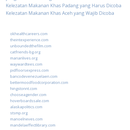
Kelezatan Makanan Khas Padang yang Harus Dicoba
Kelezatan Makanan Khas Aceh yang Wajib Dicoba
okhealthcareers.com
theintexperience.com
unboundedthefilm.com
catfriends-bg.org
marianlives.org
waywardtees.com
pidfloorsexpress.com
bancodevenezuelaen.com
bettermoodfoodcorporation.com
hingstonnt.com
chooseagender.com
hoverboardssale.com
alaskapolitics.com
stsmp.org
manoelneves.com
mandelaeffectlibrary.com