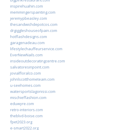
bigpinkrestaurant.com
inspirehuahin.com
memmingerspainting.com
jeremypbeasley.com
thesandwichdepotcos.com
drgiggleshouseofpain.com
hotflashdesigns.com
garagenadeau.com
lifestylechauffeurservice.com
EverNewNails.com
insideoutdecoratingcentre.com
salvatoresinpoint.com
jovialfloralco.com
johnlscotthometeam.com
u-seehomes.com
watersportslagonissi.com
mischieffashion.com
eduwyre.com
retro-interiors.com
theblvd-boise.com
fpet2023.org
e-smart2022.org