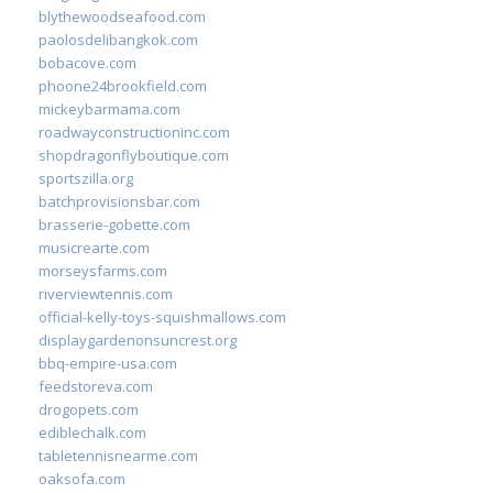
blythewoodseafood.com
paolosdelibangkok.com
bobacove.com
phoone24brookfield.com
mickeybarmama.com
roadwayconstructioninc.com
shopdragonflyboutique.com
sportszilla.org
batchprovisionsbar.com
brasserie-gobette.com
musicrearte.com
morseysfarms.com
riverviewtennis.com
official-kelly-toys-squishmallows.com
displaygardenonsuncrest.org
bbq-empire-usa.com
feedstoreva.com
drogopets.com
ediblechalk.com
tabletennisnearme.com
oaksofa.com