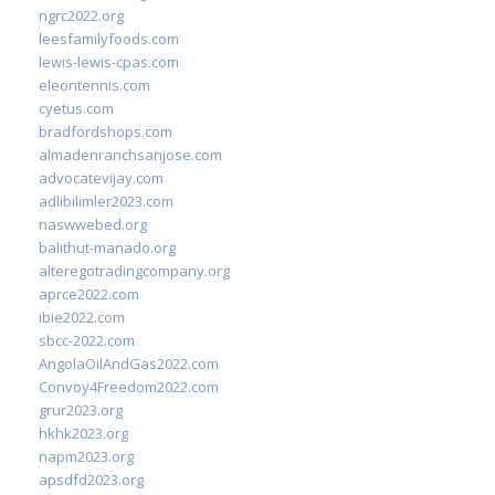
ngrc2022.org
leesfamilyfoods.com
lewis-lewis-cpas.com
eleontennis.com
cyetus.com
bradfordshops.com
almadenranchsanjose.com
advocatevijay.com
adlibilimler2023.com
naswwebed.org
balithut-manado.org
alteregotradingcompany.org
aprce2022.com
ibie2022.com
sbcc-2022.com
AngolaOilAndGas2022.com
Convoy4Freedom2022.com
grur2023.org
hkhk2023.org
napm2023.org
apsdfd2023.org