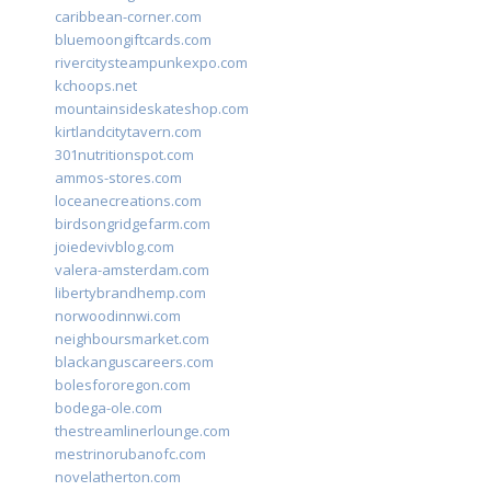
caribbean-corner.com
bluemoongiftcards.com
rivercitysteampunkexpo.com
kchoops.net
mountainsideskateshop.com
kirtlandcitytavern.com
301nutritionspot.com
ammos-stores.com
loceanecreations.com
birdsongridgefarm.com
joiedevivblog.com
valera-amsterdam.com
libertybrandhemp.com
norwoodinnwi.com
neighboursmarket.com
blackanguscareers.com
bolesfororegon.com
bodega-ole.com
thestreamlinerlounge.com
mestrinorubanofc.com
novelatherton.com