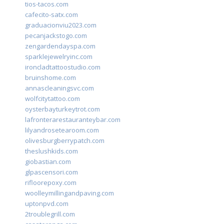
tios-tacos.com
cafecito-satx.com
graduacionviu2023.com
pecanjackstogo.com
zengardendayspa.com
sparklejewelryinc.com
ironcladtattoostudio.com
bruinshome.com
annascleaningsvc.com
wolfcitytattoo.com
oysterbayturkeytrot.com
lafronterarestauranteybar.com
lilyandrosetearoom.com
olivesburgberrypatch.com
theslushkids.com
giobastian.com
glpascensori.com
rifloorepoxy.com
woolleymillingandpaving.com
uptonpvd.com
2troublegrill.com