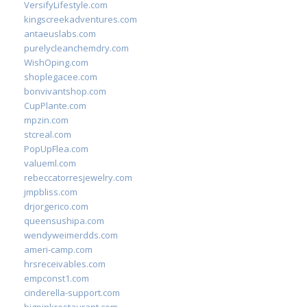
VersifyLifestyle.com
kingscreekadventures.com
antaeuslabs.com
purelycleanchemdry.com
WishOping.com
shoplegacee.com
bonvivantshop.com
CupPlante.com
mpzin.com
stcreal.com
PopUpFlea.com
valueml.com
rebeccatorresjewelry.com
jmpbliss.com
drjorgerico.com
queensushipa.com
wendyweimerdds.com
ameri-camp.com
hrsreceivables.com
empconst1.com
cinderella-support.com