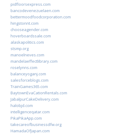
pidfloorsexpress.com
bancodevenezuelaen.com
bettermoodfoodcorporation.com
hingstonnt.com
chooseagender.com
hoverboardssale.com
alaskapolitics.com
stsmp.org
manoelneves.com
mandelaeffectlibrary.com
roselynns.com
balanceyoganj.com
salesforceblogs.com
TrainGames365.com
BaytownEvaCationRentals.com
JabalpurCakeDelivery.com
halobjd.com
intelligenceqatar.com
PikaPikaApp.com
takecareofbusinessdfw.org
HamadaOfJapan.com