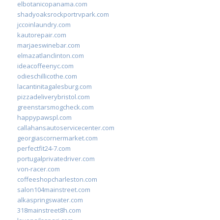
elbotanicopanama.com
shadyoaksrockportrvpark.com
jccoinlaundry.com
kautorepair.com
marjaeswinebar.com
elmazatlanclinton.com
ideacoffeenyc.com
odieschillicothe.com
lacantinitagalesburg.com
pizzadeliverybristol.com
greenstarsmogcheck.com
happypawspl.com
callahansautoservicecenter.com
georgiascornermarket.com
perfectfit24-7.com
portugalprivatedriver.com
von-racer.com
coffeeshopcharleston.com
salon104mainstreet.com
alkaspringswater.com
318mainstreet8h.com