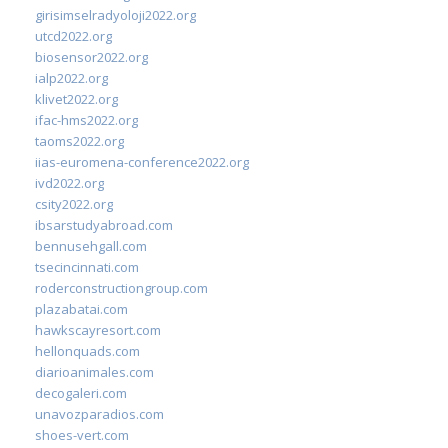
girisimselradyoloji2022.org
utcd2022.org
biosensor2022.org
ialp2022.org
klivet2022.org
ifac-hms2022.org
taoms2022.org
iias-euromena-conference2022.org
ivd2022.org
csity2022.org
ibsarstudyabroad.com
bennusehgall.com
tsecincinnati.com
roderconstructiongroup.com
plazabatai.com
hawkscayresort.com
hellonquads.com
diarioanimales.com
decogaleri.com
unavozparadios.com
shoes-vert.com