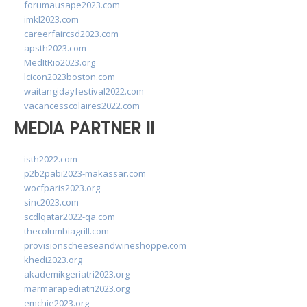
forumausape2023.com
imkl2023.com
careerfaircsd2023.com
apsth2023.com
MedItRio2023.org
lcicon2023boston.com
waitangidayfestival2022.com
vacancesscolaires2022.com
MEDIA PARTNER II
isth2022.com
p2b2pabi2023-makassar.com
wocfparis2023.org
sinc2023.com
scdlqatar2022-qa.com
thecolumbiagrill.com
provisionscheeseandwineshoppe.com
khedi2023.org
akademikgeriatri2023.org
marmarapediatri2023.org
emchie2023.org