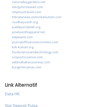
nassvalleygardens.net
electjohnstewart.com
omptourtravels.com
tribratanews-polreskebumen.com
rsudbayuasih.org
publikjurnalistik.org
juneteenthapparel.net
italywarm.com
journaloffinanceeconomics.com
kvk-kumari.org
foodscienceandtechnology.com
scisportsscience.com
addisababacuisineaz.com
burgerimcamas.com
Link Alternatif
Data HK
Slot Deposit Pulsa