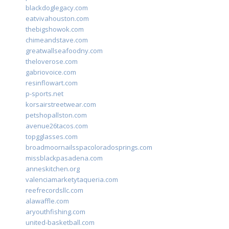
blackdoglegacy.com
eatvivahouston.com
thebigshowok.com
chimeandstave.com
greatwallseafoodny.com
theloverose.com
gabriovoice.com
resinflowart.com
p-sports.net
korsairstreetwear.com
petshopallston.com
avenue26tacos.com
topgglasses.com
broadmoornailsspacoloradosprings.com
missblackpasadena.com
anneskitchen.org
valenciamarketytaqueria.com
reefrecordsllc.com
alawaffle.com
aryouthfishing.com
united-basketball.com