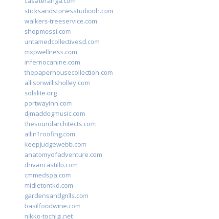
casateranga.com
sticksandstonesstudiooh.com
walkers-treeservice.com
shopmossi.com
untamedcollectivesd.com
mxpwellness.com
infernocanine.com
thepaperhousecollection.com
allisonwillisholley.com
solslite.org
portwayinn.com
djmaddogmusic.com
thesoundarchitects.com
allin1roofing.com
keepjudgewebb.com
anatomyofadventure.com
drivancastillo.com
cmmedspa.com
midletontkd.com
gardensandgrills.com
basilfoodwine.com
nikko-tochigi.net