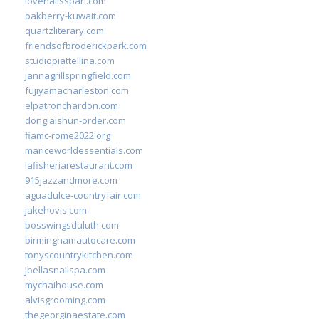
lovenailsspari.com
oakberry-kuwait.com
quartzliterary.com
friendsofbroderickpark.com
studiopiattellina.com
jannagrillspringfield.com
fujiyamacharleston.com
elpatronchardon.com
donglaishun-order.com
fiamc-rome2022.org
mariceworldessentials.com
lafisheriarestaurant.com
915jazzandmore.com
aguadulce-countryfair.com
jakehovis.com
bosswingsduluth.com
birminghamautocare.com
tonyscountrykitchen.com
jbellasnailspa.com
mychaihouse.com
alvisgrooming.com
thegeorginaestate.com