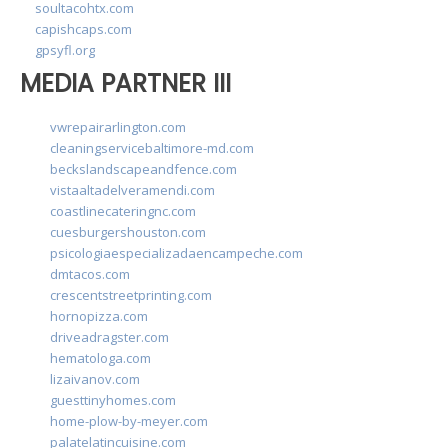
soultacohtx.com
capishcaps.com
gpsyfl.org
MEDIA PARTNER III
vwrepairarlington.com
cleaningservicebaltimore-md.com
beckslandscapeandfence.com
vistaaltadelveramendi.com
coastlinecateringnc.com
cuesburgershouston.com
psicologiaespecializadaencampeche.com
dmtacos.com
crescentstreetprinting.com
hornopizza.com
driveadragster.com
hematologa.com
lizaivanov.com
guesttinyhomes.com
home-plow-by-meyer.com
palatelatincuisine.com