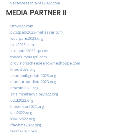
vacancesscolaires2022.com
MEDIA PARTNER II
isth2022.com
p2b2pabi2023-makassar.com
wocfparis2023.org
sinc2023.com
scdlqatar2022-qa.com
thecolumbiagrill.com
provisionscheeseandwineshoppe.com
khedi2023.org
akademikgeriatri2023.org
marmarapediatri2023.org
emchie2023.org
girisimselradyoloji2022.org
utcd2022.org
biosensor2022.org
ialp2022.org
klivet2022.org
ifac-hms2022.org
taoms2022.org