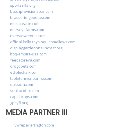
sportszilla.org
batchprovisionsbar.com
brasserie-gobette.com
musicrearte.com
morseysfarms.com
riverviewtennis.com
official-kelly-toys-squishmallows.com
displaygardenonsuncrest.org
bbq-empire-usa.com
feedstoreva.com
drogopets.com
ediblechalk.com
tabletennisnearme.com
oaksofa.com
soultacohtx.com
capishcaps.com
gpsyfl.org
MEDIA PARTNER III
vwrepairarlington.com