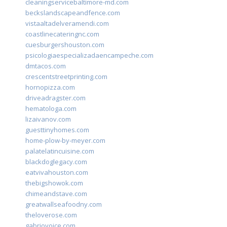
cleaningservicebaltimore-md.com
beckslandscapeandfence.com
vistaaltadelveramendi.com
coastlinecateringnc.com
cuesburgershouston.com
psicologiaespecializadaencampeche.com
dmtacos.com
crescentstreetprinting.com
hornopizza.com
driveadragster.com
hematologa.com
lizaivanov.com
guesttinyhomes.com
home-plow-by-meyer.com
palatelatincuisine.com
blackdoglegacy.com
eatvivahouston.com
thebigshowok.com
chimeandstave.com
greatwallseafoodny.com
theloverose.com
gabriovoice.com