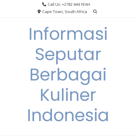
Skip
Call Us: +2782 444 YEAH
to
Cape Town, South Africa
content
Informasi
Seputar
Berbagai
Kuliner
Indonesia