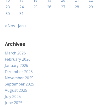
16
17
18
19
20
21
22
23
24
25
26
27
28
29
30
31
« Nov
Jan »
Archives
March 2026
February 2026
January 2026
December 2025
November 2025
September 2025
August 2025
July 2025
June 2025