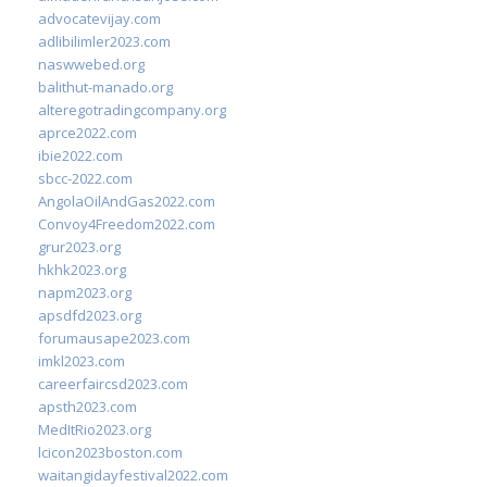
advocatevijay.com
adlibilimler2023.com
naswwebed.org
balithut-manado.org
alteregotradingcompany.org
aprce2022.com
ibie2022.com
sbcc-2022.com
AngolaOilAndGas2022.com
Convoy4Freedom2022.com
grur2023.org
hkhk2023.org
napm2023.org
apsdfd2023.org
forumausape2023.com
imkl2023.com
careerfaircsd2023.com
apsth2023.com
MedItRio2023.org
lcicon2023boston.com
waitangidayfestival2022.com