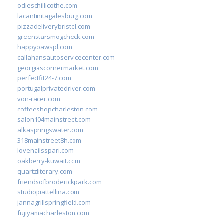
odieschillicothe.com
lacantinitagalesburg.com
pizzadeliverybristol.com
greenstarsmogcheck.com
happypawspl.com
callahansautoservicecenter.com
georgiascornermarket.com
perfectfit24-7.com
portugalprivatedriver.com
von-racer.com
coffeeshopcharleston.com
salon104mainstreet.com
alkaspringswater.com
318mainstreet8h.com
lovenailsspari.com
oakberry-kuwait.com
quartzliterary.com
friendsofbroderickpark.com
studiopiattellina.com
jannagrillspringfield.com
fujiyamacharleston.com