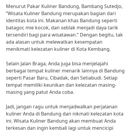
Menurut Pakar Kuliner Bandung, Bambang Sutedjo,
“Wisata Kuliner Bandung merupakan bagian dari
identitas kota ini. Makanan khas Bandung seperti
batagor, mie kocok, dan seblak menjadi daya tarik
tersendiri bagi para wisatawan.” Dengan begitu, tak
ada alasan untuk melewatkan kesempatan
menikmati kelezatan kuliner di Kota Kembang.
Selain Jalan Braga, Anda juga bisa menjelajahi
berbagai tempat kuliner menarik lainnya di Bandung
seperti Pasar Baru, Cibadak, dan Setiabudi. Setiap
tempat memiliki keunikan dan kelezatan masing-
masing yang patut Anda coba.
Jadi, jangan ragu untuk menjadwalkan perjalanan
kuliner Anda di Bandung dan nikmati kelezatan kota
ini. Wisata Kuliner Bandung akan membuat Anda
terkesan dan ingin kembali lagi untuk mencicipi