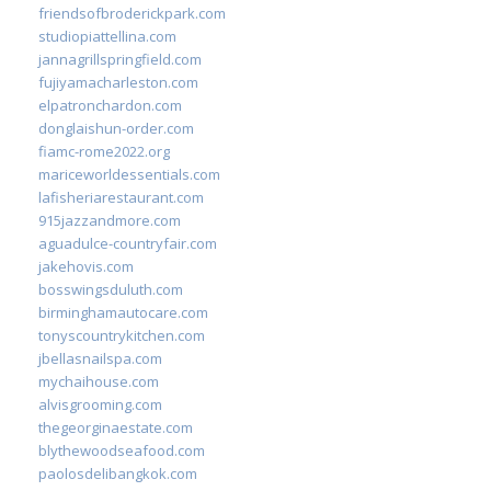
friendsofbroderickpark.com
studiopiattellina.com
jannagrillspringfield.com
fujiyamacharleston.com
elpatronchardon.com
donglaishun-order.com
fiamc-rome2022.org
mariceworldessentials.com
lafisheriarestaurant.com
915jazzandmore.com
aguadulce-countryfair.com
jakehovis.com
bosswingsduluth.com
birminghamautocare.com
tonyscountrykitchen.com
jbellasnailspa.com
mychaihouse.com
alvisgrooming.com
thegeorginaestate.com
blythewoodseafood.com
paolosdelibangkok.com