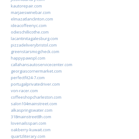
kautorepair.com
marjaeswinebar.com
elmazatlanclinton.com
ideacoffeenyc.com
odieschillicothe.com
lacantinitagalesburg.com
pizzadeliverybristol.com
greenstarsmogcheck.com
happypawspl.com
callahansautoservicecenter.com
georgiascornermarket.com
perfectfit24-7.com
portugalprivatedriver.com
von-racer.com
coffeeshopcharleston.com
salon104mainstreet.com
alkaspringswater.com
318mainstreet8h.com
lovenailsspari.com
oakberry-kuwait.com
quartzliterary.com