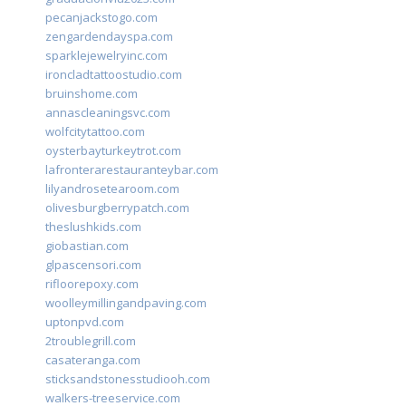
pecanjackstogo.com
zengardendayspa.com
sparklejewelryinc.com
ironcladtattoostudio.com
bruinshome.com
annascleaningsvc.com
wolfcitytattoo.com
oysterbayturkeytrot.com
lafronterarestauranteybar.com
lilyandrosetearoom.com
olivesburgberrypatch.com
theslushkids.com
giobastian.com
glpascensori.com
rifloorepoxy.com
woolleymillingandpaving.com
uptonpvd.com
2troublegrill.com
casateranga.com
sticksandstonesstudiooh.com
walkers-treeservice.com