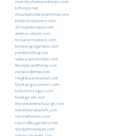
rivercitysteampunkexpo.com
kchoops.net
mountainsideskateshop.com
kirtlandcitytavern.com
301nutritionspot.com
ammos-stores.com
loceanecreations.com
birdsongridgefarm.com
joiedevivblog.com
valera-amsterdam.com
libertybrandhemp.com
norwoodinnwi.com
neighboursmarket.com
blackanguscareers.com
bolesfororegon.com
bodega-ole.com
thestreamlinerlounge.com
mestrinorubanofc.com
novelatherton.com
nassvalleygardens.net
electjohnstewart.com
omptourtravels.com