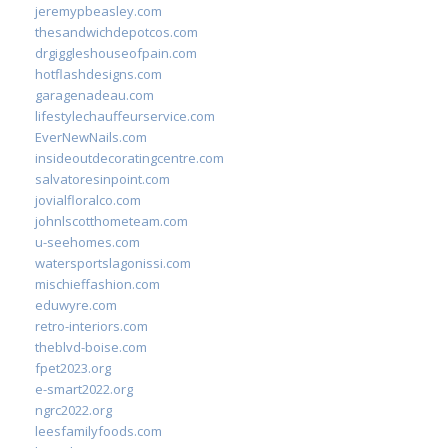
jeremypbeasley.com
thesandwichdepotcos.com
drgiggleshouseofpain.com
hotflashdesigns.com
garagenadeau.com
lifestylechauffeurservice.com
EverNewNails.com
insideoutdecoratingcentre.com
salvatoresinpoint.com
jovialfloralco.com
johnlscotthometeam.com
u-seehomes.com
watersportslagonissi.com
mischieffashion.com
eduwyre.com
retro-interiors.com
theblvd-boise.com
fpet2023.org
e-smart2022.org
ngrc2022.org
leesfamilyfoods.com