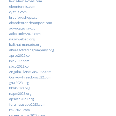
lewis-lewis-cpas.com
eleontennis.com
cyetus.com
bradfordshops.com
almadenranchsanjose.com
advocatevijay.com
adlibilimler2023.com
naswwebed.org
balithut-manado.org
alteregotradingcompany.org
aprce2022.com
ibie2022.com
sbcc-2022.com
AngolaOilAndGas2022.com
Convoy4Freedom2022.com
grur2023.org
hkhk2023.org
napm2023.org
apsdfd2023.org
forumausape2023.com
imkl2023.com
careerfaircsd2023.com