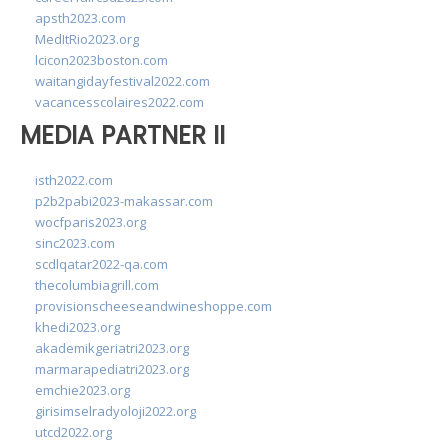
apsth2023.com
MedItRio2023.org
lcicon2023boston.com
waitangidayfestival2022.com
vacancesscolaires2022.com
MEDIA PARTNER II
isth2022.com
p2b2pabi2023-makassar.com
wocfparis2023.org
sinc2023.com
scdlqatar2022-qa.com
thecolumbiagrill.com
provisionscheeseandwineshoppe.com
khedi2023.org
akademikgeriatri2023.org
marmarapediatri2023.org
emchie2023.org
girisimselradyoloji2022.org
utcd2022.org