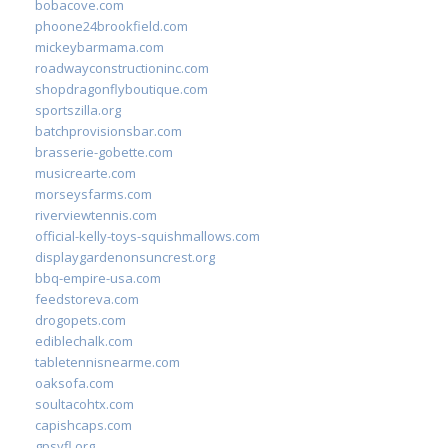
bobacove.com
phoone24brookfield.com
mickeybarmama.com
roadwayconstructioninc.com
shopdragonflyboutique.com
sportszilla.org
batchprovisionsbar.com
brasserie-gobette.com
musicrearte.com
morseysfarms.com
riverviewtennis.com
official-kelly-toys-squishmallows.com
displaygardenonsuncrest.org
bbq-empire-usa.com
feedstoreva.com
drogopets.com
ediblechalk.com
tabletennisnearme.com
oaksofa.com
soultacohtx.com
capishcaps.com
gpsyfl.org