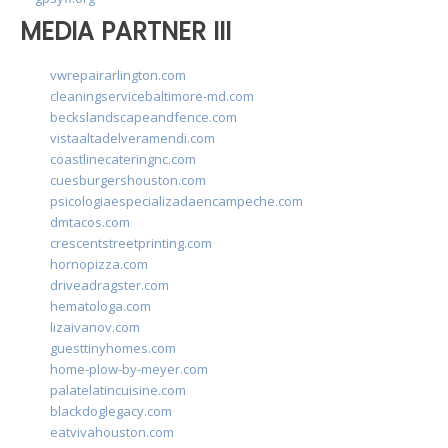
MEDIA PARTNER III
vwrepairarlington.com
cleaningservicebaltimore-md.com
beckslandscapeandfence.com
vistaaltadelveramendi.com
coastlinecateringnc.com
cuesburgershouston.com
psicologiaespecializadaencampeche.com
dmtacos.com
crescentstreetprinting.com
hornopizza.com
driveadragster.com
hematologa.com
lizaivanov.com
guesttinyhomes.com
home-plow-by-meyer.com
palatelatincuisine.com
blackdoglegacy.com
eatvivahouston.com