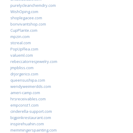
purelycleanchemdry.com
WishOping.com
shoplegacee.com
bonvivantshop.com
CupPlante.com
mpzin.com
stcreal.com
PopUpFlea.com
valueml.com
rebeccatorresjewelry.com
jmpbliss.com
drjorgerico.com
queensushipa.com
wendyweimerdds.com
ameri-camp.com
hrsreceivables.com
empconst1.com
cinderella-support.com
bigpinkrestaurant.com
inspirehuahin.com
memmingerspainting.com