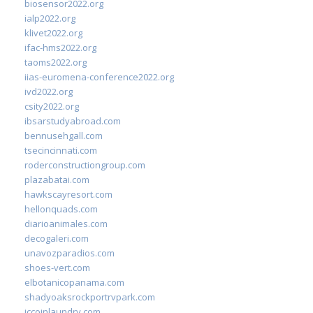
biosensor2022.org
ialp2022.org
klivet2022.org
ifac-hms2022.org
taoms2022.org
iias-euromena-conference2022.org
ivd2022.org
csity2022.org
ibsarstudyabroad.com
bennusehgall.com
tsecincinnati.com
roderconstructiongroup.com
plazabatai.com
hawkscayresort.com
hellonquads.com
diarioanimales.com
decogaleri.com
unavozparadios.com
shoes-vert.com
elbotanicopanama.com
shadyoaksrockportrvpark.com
jccoinlaundry.com