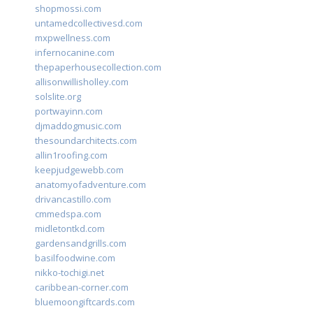
shopmossi.com
untamedcollectivesd.com
mxpwellness.com
infernocanine.com
thepaperhousecollection.com
allisonwillisholley.com
solslite.org
portwayinn.com
djmaddogmusic.com
thesoundarchitects.com
allin1roofing.com
keepjudgewebb.com
anatomyofadventure.com
drivancastillo.com
cmmedspa.com
midletontkd.com
gardensandgrills.com
basilfoodwine.com
nikko-tochigi.net
caribbean-corner.com
bluemoongiftcards.com