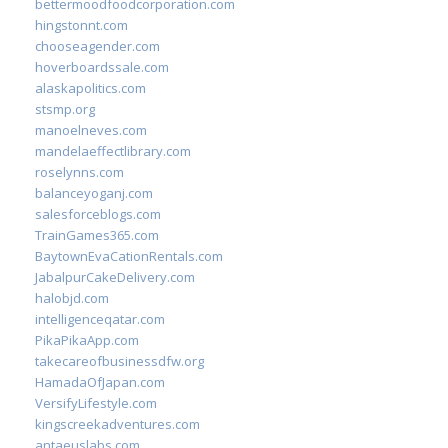
bettermoodfoodcorporation.com
hingstonnt.com
chooseagender.com
hoverboardssale.com
alaskapolitics.com
stsmp.org
manoelneves.com
mandelaeffectlibrary.com
roselynns.com
balanceyoganj.com
salesforceblogs.com
TrainGames365.com
BaytownEvaCationRentals.com
JabalpurCakeDelivery.com
halobjd.com
intelligenceqatar.com
PikaPikaApp.com
takecareofbusinessdfw.org
HamadaOfJapan.com
VersifyLifestyle.com
kingscreekadventures.com
antaeuslabs.com