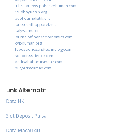
tribratanews-polreskebumen.com
rsudbayuasih.org
publikjurnalistik.org
juneteenthapparel.net
italywarm.com
journaloffinanceeconomics.com
kvk-kumari.org
foodscienceandtechnology.com
scisportsscience.com
addisababacuisineaz.com
burgerimcamas.com
Link Alternatif
Data HK
Slot Deposit Pulsa
Data Macau 4D