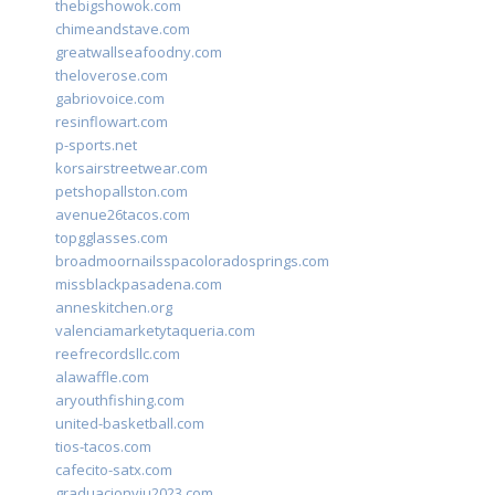
thebigshowok.com
chimeandstave.com
greatwallseafoodny.com
theloverose.com
gabriovoice.com
resinflowart.com
p-sports.net
korsairstreetwear.com
petshopallston.com
avenue26tacos.com
topgglasses.com
broadmoornailsspacoloradosprings.com
missblackpasadena.com
anneskitchen.org
valenciamarketytaqueria.com
reefrecordsllc.com
alawaffle.com
aryouthfishing.com
united-basketball.com
tios-tacos.com
cafecito-satx.com
graduacionviu2023.com