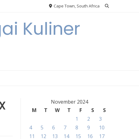
Cape Town, South Africa
ai Kuliner
X
November 2024
M
T
W
T
F
S
S
1
2
3
4
5
6
7
8
9
10
11
12
13
14
15
16
17