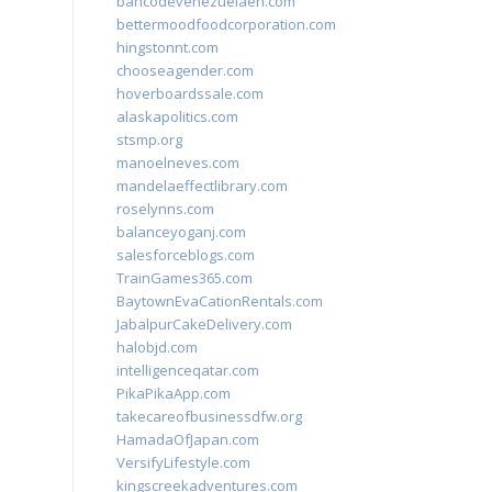
bancodevenezuelaen.com
bettermoodfoodcorporation.com
hingstonnt.com
chooseagender.com
hoverboardssale.com
alaskapolitics.com
stsmp.org
manoelneves.com
mandelaeffectlibrary.com
roselynns.com
balanceyoganj.com
salesforceblogs.com
TrainGames365.com
BaytownEvaCationRentals.com
JabalpurCakeDelivery.com
halobjd.com
intelligenceqatar.com
PikaPikaApp.com
takecareofbusinessdfw.org
HamadaOfJapan.com
VersifyLifestyle.com
kingscreekadventures.com