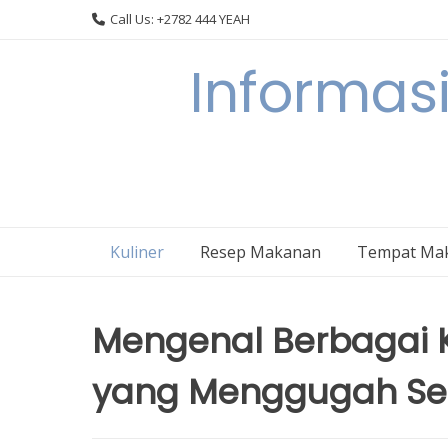
Skip
Call Us: +2782 444 YEAH
to
content
Informasi
Kuliner
Resep Makanan
Tempat Ma
Mengenal Berbagai K
yang Menggugah Se