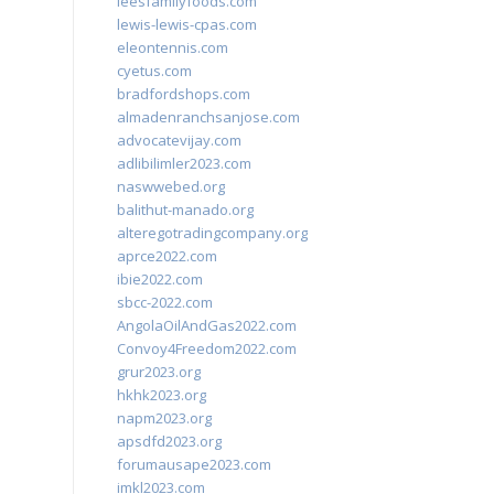
leesfamilyfoods.com
lewis-lewis-cpas.com
eleontennis.com
cyetus.com
bradfordshops.com
almadenranchsanjose.com
advocatevijay.com
adlibilimler2023.com
naswwebed.org
balithut-manado.org
alteregotradingcompany.org
aprce2022.com
ibie2022.com
sbcc-2022.com
AngolaOilAndGas2022.com
Convoy4Freedom2022.com
grur2023.org
hkhk2023.org
napm2023.org
apsdfd2023.org
forumausape2023.com
imkl2023.com