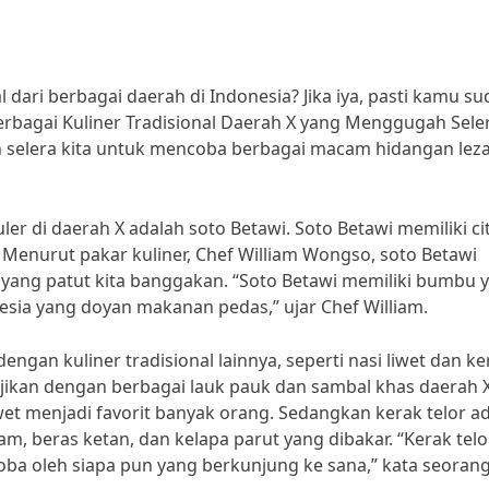
 dari berbagai daerah di Indonesia? Jika iya, pasti kamu s
erbagai Kuliner Tradisional Daerah X yang Menggugah Seler
 selera kita untuk mencoba berbagai macam hidangan leza
ler di daerah X adalah soto Betawi. Soto Betawi memiliki ci
Menurut pakar kuliner, Chef William Wongso, soto Betawi
ia yang patut kita banggakan. “Soto Betawi memiliki bumbu 
esia yang doyan makanan pedas,” ujar Chef William.
engan kuliner tradisional lainnya, seperti nasi liwet dan ke
sajikan dengan berbagai lauk pauk dan sambal khas daerah X
et menjadi favorit banyak orang. Sedangkan kerak telor a
am, beras ketan, dan kelapa parut yang dibakar. “Kerak telo
ba oleh siapa pun yang berkunjung ke sana,” kata seoran