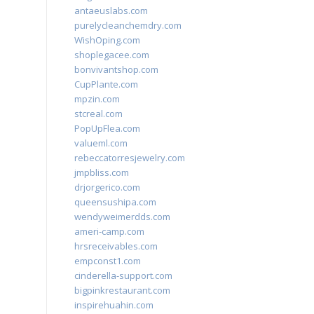
antaeuslabs.com
purelycleanchemdry.com
WishOping.com
shoplegacee.com
bonvivantshop.com
CupPlante.com
mpzin.com
stcreal.com
PopUpFlea.com
valueml.com
rebeccatorresjewelry.com
jmpbliss.com
drjorgerico.com
queensushipa.com
wendyweimerdds.com
ameri-camp.com
hrsreceivables.com
empconst1.com
cinderella-support.com
bigpinkrestaurant.com
inspirehuahin.com