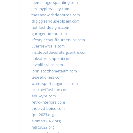
memmingerspainting.com
jeremypbeasley.com
thesandwichdepotcos.com
drgiggleshouseofpain.com
hotflashdesigns.com
garagenadeau.com
lifestylechauffeurservice.com
EverNewNails.com
insideoutdecoratingcentre.com
salvatoresinpoint.com
jovialfloralco.com
johnlscotthometeam.com
u-seehomes.com
watersportslagonissi.com
mischieffashion.com
eduwyre.com
retro-interiors.com
theblvd-boise.com
fpet2023.org
e-smart2022.org
ngrc2022.org