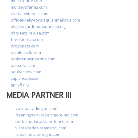
musicrearte.com
morseysfarms.com
riverviewtennis.com
official-kelly-toys-squishmallows.com
displaygardenonsuncrest.org
bbq-empire-usa.com
feedstoreva.com
drogopets.com
ediblechalk.com
tabletennisnearme.com
oaksofa.com
soultacohtx.com
capishcaps.com
gpsyfl.org
MEDIA PARTNER III
vwrepairarlington.com
cleaningservicebaltimore-md.com
beckslandscapeandfence.com
vistaaltadelveramendi.com
coastlinecateringnc.com