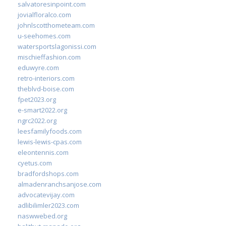
salvatoresinpoint.com
jovialfloralco.com
johnlscotthometeam.com
u-seehomes.com
watersportslagonissi.com
mischieffashion.com
eduwyre.com
retro-interiors.com
theblvd-boise.com
fpet2023.org
e-smart2022.org
ngrc2022.org
leesfamilyfoods.com
lewis-lewis-cpas.com
eleontennis.com
cyetus.com
bradfordshops.com
almadenranchsanjose.com
advocatevijay.com
adlibilimler2023.com
naswwebed.org