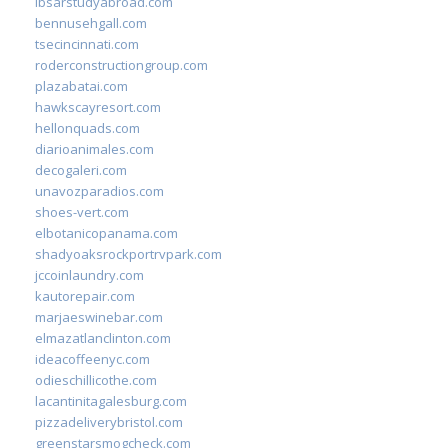
ibsarstudyabroad.com
bennusehgall.com
tsecincinnati.com
roderconstructiongroup.com
plazabatai.com
hawkscayresort.com
hellonquads.com
diarioanimales.com
decogaleri.com
unavozparadios.com
shoes-vert.com
elbotanicopanama.com
shadyoaksrockportrvpark.com
jccoinlaundry.com
kautorepair.com
marjaeswinebar.com
elmazatlanclinton.com
ideacoffeenyc.com
odieschillicothe.com
lacantinitagalesburg.com
pizzadeliverybristol.com
greenstarsmogcheck.com