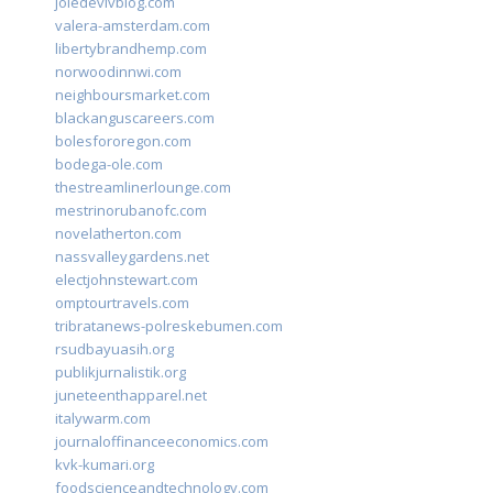
joiedevivblog.com
valera-amsterdam.com
libertybrandhemp.com
norwoodinnwi.com
neighboursmarket.com
blackanguscareers.com
bolesfororegon.com
bodega-ole.com
thestreamlinerlounge.com
mestrinorubanofc.com
novelatherton.com
nassvalleygardens.net
electjohnstewart.com
omptourtravels.com
tribratanews-polreskebumen.com
rsudbayuasih.org
publikjurnalistik.org
juneteenthapparel.net
italywarm.com
journaloffinanceeconomics.com
kvk-kumari.org
foodscienceandtechnology.com