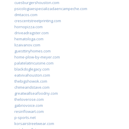
cuesburgershouston.com
psicologiaespecializadaencampeche.com
dmtacos.com
crescentstreetprinting.com
hornopizza.com
driveadragster.com
hematologa.com
lizaivanov.com
guesttinyhomes.com
home-plow-by-meyer.com
palatelatincuisine.com
blackdoglegacy.com
eatvivahouston.com
thebigshowok.com
chimeandstave.com
greatwallseafoodny.com
theloverose.com
gabriovoice.com
resinflowart.com
p-sports.net
korsairstreetwear.com