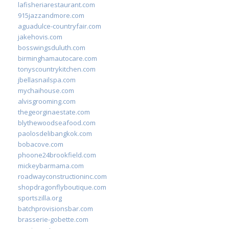
lafisheriarestaurant.com
915jazzandmore.com
aguadulce-countryfair.com
jakehovis.com
bosswingsduluth.com
birminghamautocare.com
tonyscountrykitchen.com
jbellasnailspa.com
mychaihouse.com
alvisgrooming.com
thegeorginaestate.com
blythewoodseafood.com
paolosdelibangkok.com
bobacove.com
phoone24brookfield.com
mickeybarmama.com
roadwayconstructioninc.com
shopdragonflyboutique.com
sportszilla.org
batchprovisionsbar.com
brasserie-gobette.com