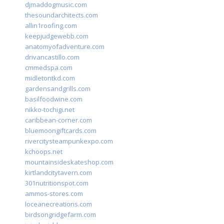
djmaddogmusic.com
thesoundarchitects.com
allin1roofing.com
keepjudgewebb.com
anatomyofadventure.com
drivancastillo.com
cmmedspa.com
midletontkd.com
gardensandgrills.com
basilfoodwine.com
nikko-tochigi.net
caribbean-corner.com
bluemoongiftcards.com
rivercitysteampunkexpo.com
kchoops.net
mountainsideskateshop.com
kirtlandcitytavern.com
301nutritionspot.com
ammos-stores.com
loceanecreations.com
birdsongridgefarm.com