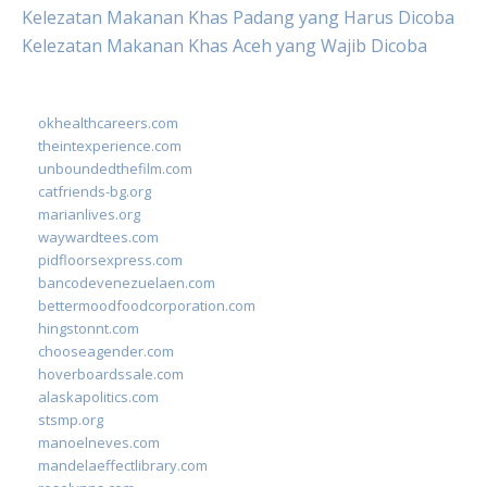
Kelezatan Makanan Khas Padang yang Harus Dicoba
Kelezatan Makanan Khas Aceh yang Wajib Dicoba
okhealthcareers.com
theintexperience.com
unboundedthefilm.com
catfriends-bg.org
marianlives.org
waywardtees.com
pidfloorsexpress.com
bancodevenezuelaen.com
bettermoodfoodcorporation.com
hingstonnt.com
chooseagender.com
hoverboardssale.com
alaskapolitics.com
stsmp.org
manoelneves.com
mandelaeffectlibrary.com