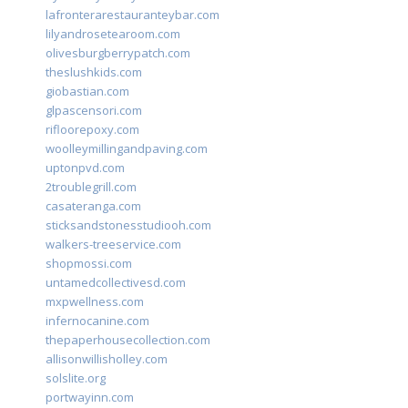
lafronterarestauranteybar.com
lilyandrosetearoom.com
olivesburgberrypatch.com
theslushkids.com
giobastian.com
glpascensori.com
rifloorepoxy.com
woolleymillingandpaving.com
uptonpvd.com
2troublegrill.com
casateranga.com
sticksandstonesstudiooh.com
walkers-treeservice.com
shopmossi.com
untamedcollectivesd.com
mxpwellness.com
infernocanine.com
thepaperhousecollection.com
allisonwillisholley.com
solslite.org
portwayinn.com