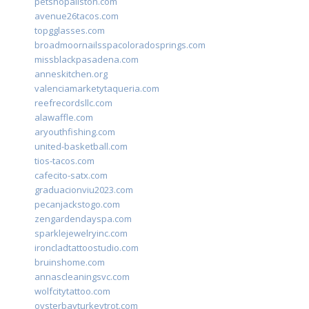
petshopallston.com
avenue26tacos.com
topgglasses.com
broadmoornailsspacoloradosprings.com
missblackpasadena.com
anneskitchen.org
valenciamarketytaqueria.com
reefrecordsllc.com
alawaffle.com
aryouthfishing.com
united-basketball.com
tios-tacos.com
cafecito-satx.com
graduacionviu2023.com
pecanjackstogo.com
zengardendayspa.com
sparklejewelryinc.com
ironcladtattoostudio.com
bruinshome.com
annascleaningsvc.com
wolfcitytattoo.com
oysterbayturkeytrot.com