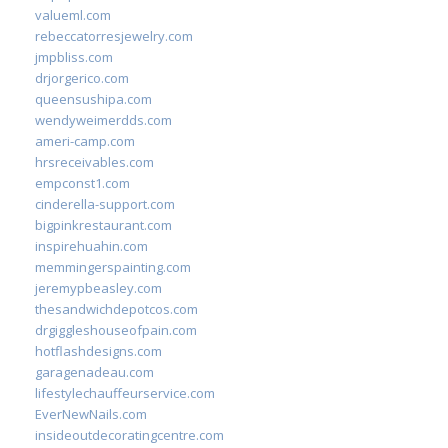
valueml.com
rebeccatorresjewelry.com
jmpbliss.com
drjorgerico.com
queensushipa.com
wendyweimerdds.com
ameri-camp.com
hrsreceivables.com
empconst1.com
cinderella-support.com
bigpinkrestaurant.com
inspirehuahin.com
memmingerspainting.com
jeremypbeasley.com
thesandwichdepotcos.com
drgiggleshouseofpain.com
hotflashdesigns.com
garagenadeau.com
lifestylechauffeurservice.com
EverNewNails.com
insideoutdecoratingcentre.com