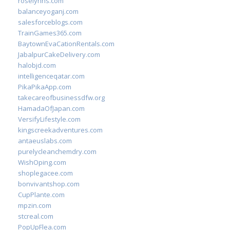
roselynns.com
balanceyoganj.com
salesforceblogs.com
TrainGames365.com
BaytownEvaCationRentals.com
JabalpurCakeDelivery.com
halobjd.com
intelligenceqatar.com
PikaPikaApp.com
takecareofbusinessdfw.org
HamadaOfJapan.com
VersifyLifestyle.com
kingscreekadventures.com
antaeuslabs.com
purelycleanchemdry.com
WishOping.com
shoplegacee.com
bonvivantshop.com
CupPlante.com
mpzin.com
stcreal.com
PopUpFlea.com