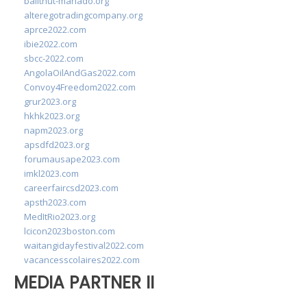
balithut-manado.org
alteregotradingcompany.org
aprce2022.com
ibie2022.com
sbcc-2022.com
AngolaOilAndGas2022.com
Convoy4Freedom2022.com
grur2023.org
hkhk2023.org
napm2023.org
apsdfd2023.org
forumausape2023.com
imkl2023.com
careerfaircsd2023.com
apsth2023.com
MedItRio2023.org
lcicon2023boston.com
waitangidayfestival2022.com
vacancesscolaires2022.com
MEDIA PARTNER II