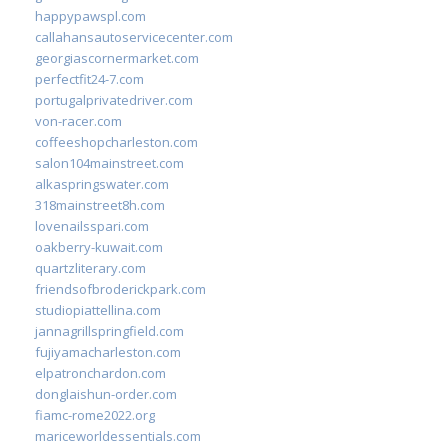
happypawspl.com
callahansautoservicecenter.com
georgiascornermarket.com
perfectfit24-7.com
portugalprivatedriver.com
von-racer.com
coffeeshopcharleston.com
salon104mainstreet.com
alkaspringswater.com
318mainstreet8h.com
lovenailsspari.com
oakberry-kuwait.com
quartzliterary.com
friendsofbroderickpark.com
studiopiattellina.com
jannagrillspringfield.com
fujiyamacharleston.com
elpatronchardon.com
donglaishun-order.com
fiamc-rome2022.org
mariceworldessentials.com