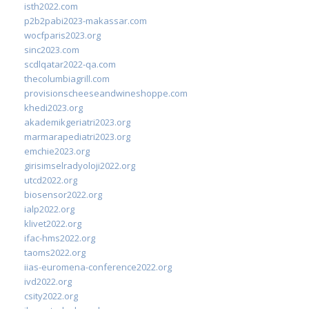
isth2022.com
p2b2pabi2023-makassar.com
wocfparis2023.org
sinc2023.com
scdlqatar2022-qa.com
thecolumbiagrill.com
provisionscheeseandwineshoppe.com
khedi2023.org
akademikgeriatri2023.org
marmarapediatri2023.org
emchie2023.org
girisimselradyoloji2022.org
utcd2022.org
biosensor2022.org
ialp2022.org
klivet2022.org
ifac-hms2022.org
taoms2022.org
iias-euromena-conference2022.org
ivd2022.org
csity2022.org