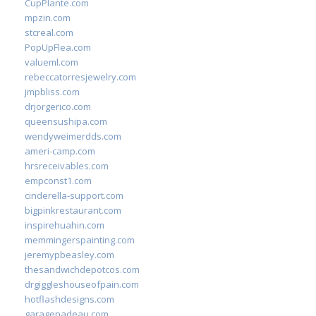
CupPlante.com
mpzin.com
stcreal.com
PopUpFlea.com
valueml.com
rebeccatorresjewelry.com
jmpbliss.com
drjorgerico.com
queensushipa.com
wendyweimerdds.com
ameri-camp.com
hrsreceivables.com
empconst1.com
cinderella-support.com
bigpinkrestaurant.com
inspirehuahin.com
memmingerspainting.com
jeremypbeasley.com
thesandwichdepotcos.com
drgiggleshouseofpain.com
hotflashdesigns.com
garagenadeau.com