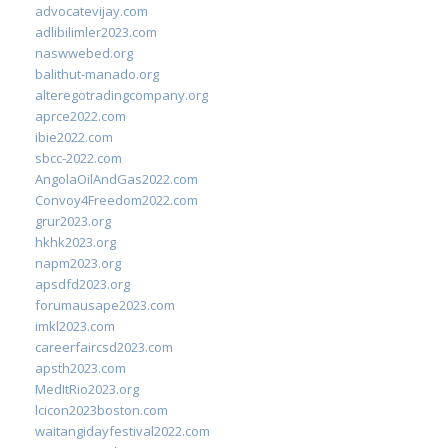
advocatevijay.com
adlibilimler2023.com
naswwebed.org
balithut-manado.org
alteregotradingcompany.org
aprce2022.com
ibie2022.com
sbcc-2022.com
AngolaOilAndGas2022.com
Convoy4Freedom2022.com
grur2023.org
hkhk2023.org
napm2023.org
apsdfd2023.org
forumausape2023.com
imkl2023.com
careerfaircsd2023.com
apsth2023.com
MedItRio2023.org
lcicon2023boston.com
waitangidayfestival2022.com