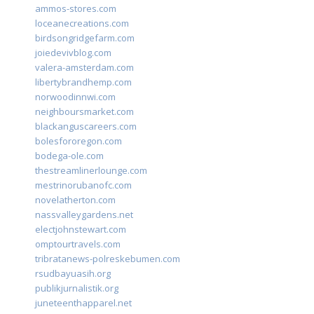
ammos-stores.com
loceanecreations.com
birdsongridgefarm.com
joiedevivblog.com
valera-amsterdam.com
libertybrandhemp.com
norwoodinnwi.com
neighboursmarket.com
blackanguscareers.com
bolesfororegon.com
bodega-ole.com
thestreamlinerlounge.com
mestrinorubanofc.com
novelatherton.com
nassvalleygardens.net
electjohnstewart.com
omptourtravels.com
tribratanews-polreskebumen.com
rsudbayuasih.org
publikjurnalistik.org
juneteenthapparel.net