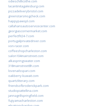
odieschillicothe.com
lacantinitagalesburg.com
pizzadeliverybristol.com
greenstarsmogcheck.com
happypawspl.com
callahansautoservicecenter.com
georgiascornermarket.com
perfectfit24-7.com
portugalprivatedriver.com
von-racer.com
coffeeshopcharleston.com
salon104mainstreet.com
alkaspringswater.com
318mainstreet8h.com
lovenailsspari.com
oakberry-kuwait.com
quartzliterary.com
friendsofbroderickpark.com
studiopiattellina.com
jannagrillspringfield.com
fujiyamacharleston.com
elpatronchardon.com