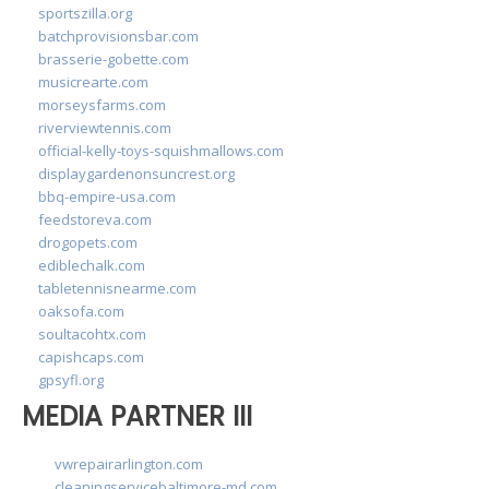
sportszilla.org
batchprovisionsbar.com
brasserie-gobette.com
musicrearte.com
morseysfarms.com
riverviewtennis.com
official-kelly-toys-squishmallows.com
displaygardenonsuncrest.org
bbq-empire-usa.com
feedstoreva.com
drogopets.com
ediblechalk.com
tabletennisnearme.com
oaksofa.com
soultacohtx.com
capishcaps.com
gpsyfl.org
MEDIA PARTNER III
vwrepairarlington.com
cleaningservicebaltimore-md.com