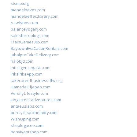
stsmp.org
manoelneves.com
mandelaeffectlibrary.com
roselynns.com
balanceyoganj.com
salesforceblogs.com
TrainGames365.com
BaytownEvaCationRentals.com
JabalpurCakeDelivery.com
halobjd.com
intelligenceqatar.com
PikaPikaApp.com
takecareofbusinessdfw.org
HamadaOfJapan.com
VersifyLifestyle.com
kingscreekadventures.com
antaeuslabs.com
purelycleanchemdry.com
WishOping.com
shoplegacee.com
bonvivantshop.com