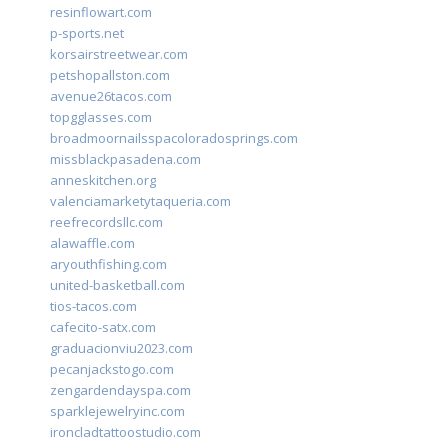
resinflowart.com
p-sports.net
korsairstreetwear.com
petshopallston.com
avenue26tacos.com
topgglasses.com
broadmoornailsspacoloradosprings.com
missblackpasadena.com
anneskitchen.org
valenciamarketytaqueria.com
reefrecordsllc.com
alawaffle.com
aryouthfishing.com
united-basketball.com
tios-tacos.com
cafecito-satx.com
graduacionviu2023.com
pecanjackstogo.com
zengardendayspa.com
sparklejewelryinc.com
ironcladtattoostudio.com