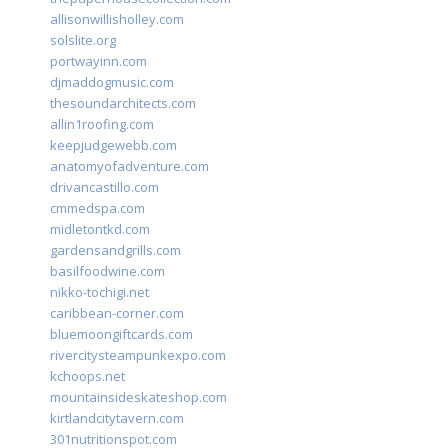
allisonwillisholley.com
solslite.org
portwayinn.com
djmaddogmusic.com
thesoundarchitects.com
allin1roofing.com
keepjudgewebb.com
anatomyofadventure.com
drivancastillo.com
cmmedspa.com
midletontkd.com
gardensandgrills.com
basilfoodwine.com
nikko-tochigi.net
caribbean-corner.com
bluemoongiftcards.com
rivercitysteampunkexpo.com
kchoops.net
mountainsideskateshop.com
kirtlandcitytavern.com
301nutritionspot.com