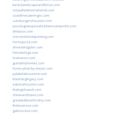
beckslandscapeandfence.com
vistaaltadelveramendi.com
coastlinecateringnc.com
cuesburgershouston.com
psicologiaespecializadaencampeche.com
dmtacos.com
crescentstreetprinting.com
hornopizza.com
driveadragster.com
hematologa.com
lizaivanov.com
guesttinyhomes.com
home-plow-by-meyer.com
palatelatincuisine.com
blackdoglegacy.com
eatvivahouston.com
thebigshowok.com
chimeandstave.com
greatwallseafoodny.com
theloverose.com
gabriovoice.com