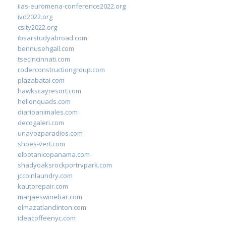
iias-euromena-conference2022.org
ivd2022.org
csity2022.org
ibsarstudyabroad.com
bennusehgall.com
tsecincinnati.com
roderconstructiongroup.com
plazabatai.com
hawkscayresort.com
hellonquads.com
diarioanimales.com
decogaleri.com
unavozparadios.com
shoes-vert.com
elbotanicopanama.com
shadyoaksrockportrvpark.com
jccoinlaundry.com
kautorepair.com
marjaeswinebar.com
elmazatlanclinton.com
ideacoffeenyc.com