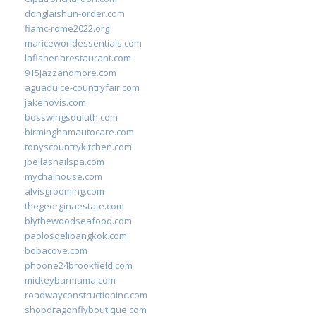
donglaishun-order.com
fiamc-rome2022.org
mariceworldessentials.com
lafisheriarestaurant.com
915jazzandmore.com
aguadulce-countryfair.com
jakehovis.com
bosswingsduluth.com
birminghamautocare.com
tonyscountrykitchen.com
jbellasnailspa.com
mychaihouse.com
alvisgrooming.com
thegeorginaestate.com
blythewoodseafood.com
paolosdelibangkok.com
bobacove.com
phoone24brookfield.com
mickeybarmama.com
roadwayconstructioninc.com
shopdragonflyboutique.com