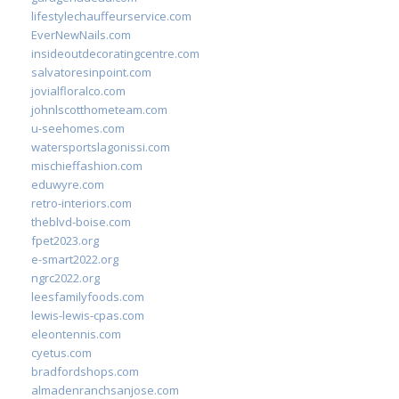
lifestylechauffeurservice.com
EverNewNails.com
insideoutdecoratingcentre.com
salvatoresinpoint.com
jovialfloralco.com
johnlscotthometeam.com
u-seehomes.com
watersportslagonissi.com
mischieffashion.com
eduwyre.com
retro-interiors.com
theblvd-boise.com
fpet2023.org
e-smart2022.org
ngrc2022.org
leesfamilyfoods.com
lewis-lewis-cpas.com
eleontennis.com
cyetus.com
bradfordshops.com
almadenranchsanjose.com