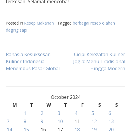
terkesan. Selamat mencoba!
Posted in
Resep Makanan
Tagged
berbagai resep olahan
daging sapi
Post
Rahasia Kesuksesan
Cicipi Kelezatan Kuliner
Kuliner Indonesia
Jogja: Menu Tradisional
Menembus Pasar Global
Hingga Modern
navigation
October 2024
M
T
W
T
F
S
S
1
2
3
4
5
6
7
8
9
10
11
12
13
14
15
16
17
18
19
20