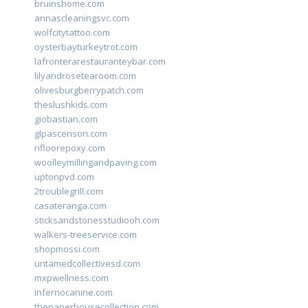
bruinshome.com
annascleaningsvc.com
wolfcitytattoo.com
oysterbayturkeytrot.com
lafronterarestauranteybar.com
lilyandrosetearoom.com
olivesburgberrypatch.com
theslushkids.com
giobastian.com
glpascensori.com
rifloorepoxy.com
woolleymillingandpaving.com
uptonpvd.com
2troublegrill.com
casateranga.com
sticksandstonesstudiooh.com
walkers-treeservice.com
shopmossi.com
untamedcollectivesd.com
mxpwellness.com
infernocanine.com
thepaperhousecollection.com