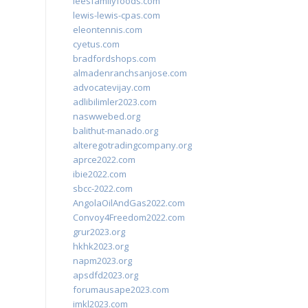
leesfamilyfoods.com
lewis-lewis-cpas.com
eleontennis.com
cyetus.com
bradfordshops.com
almadenranchsanjose.com
advocatevijay.com
adlibilimler2023.com
naswwebed.org
balithut-manado.org
alteregotradingcompany.org
aprce2022.com
ibie2022.com
sbcc-2022.com
AngolaOilAndGas2022.com
Convoy4Freedom2022.com
grur2023.org
hkhk2023.org
napm2023.org
apsdfd2023.org
forumausape2023.com
imkl2023.com