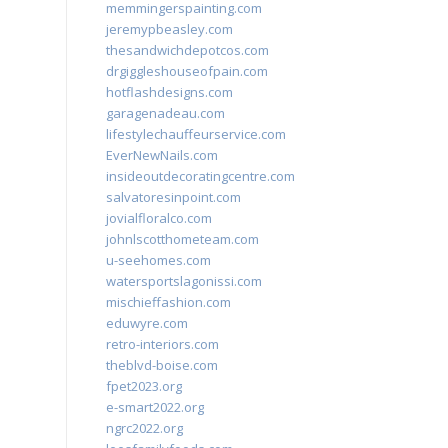
memmingerspainting.com
jeremypbeasley.com
thesandwichdepotcos.com
drgiggleshouseofpain.com
hotflashdesigns.com
garagenadeau.com
lifestylechauffeurservice.com
EverNewNails.com
insideoutdecoratingcentre.com
salvatoresinpoint.com
jovialfloralco.com
johnlscotthometeam.com
u-seehomes.com
watersportslagonissi.com
mischieffashion.com
eduwyre.com
retro-interiors.com
theblvd-boise.com
fpet2023.org
e-smart2022.org
ngrc2022.org