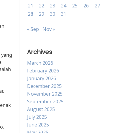
21
22
23
24
25
26
27
28
29
30
31
an
« Sep
Nov »
Archives
 yang
e
March 2026
salah
February 2026
January 2026
December 2025
r.
November 2025
September 2025
 enak
August 2025
July 2025
June 2025
o.
May 2025