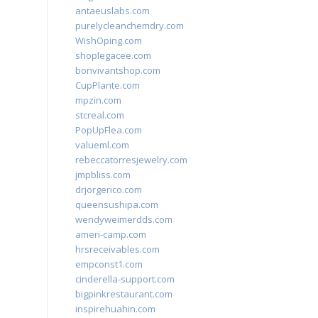
antaeuslabs.com
purelycleanchemdry.com
WishOping.com
shoplegacee.com
bonvivantshop.com
CupPlante.com
mpzin.com
stcreal.com
PopUpFlea.com
valueml.com
rebeccatorresjewelry.com
jmpbliss.com
drjorgerico.com
queensushipa.com
wendyweimerdds.com
ameri-camp.com
hrsreceivables.com
empconst1.com
cinderella-support.com
bigpinkrestaurant.com
inspirehuahin.com