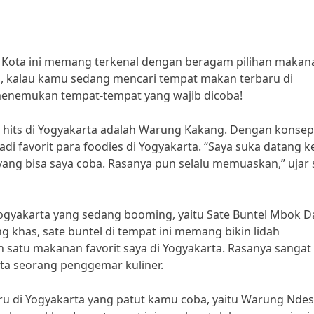
a? Kota ini memang terkenal dengan beragam pilihan makan
h, kalau kamu sedang mencari tempat makan terbaru di
menemukan tempat-tempat yang wajib dicoba!
 hits di Yogyakarta adalah Warung Kakang. Dengan konsep
i favorit para foodies di Yogyakarta. “Saya suka datang k
ng bisa saya coba. Rasanya pun selalu memuaskan,” ujar 
Yogyakarta yang sedang booming, yaitu Sate Buntel Mbok Da
 khas, sate buntel di tempat ini memang bikin lidah
h satu makanan favorit saya di Yogyakarta. Rasanya sangat
kata seorang penggemar kuliner.
ru di Yogyakarta yang patut kamu coba, yaitu Warung Ndes