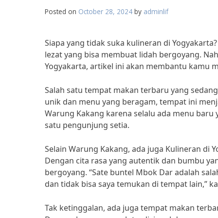
Posted on
October 28, 2024
by
adminlif
Siapa yang tidak suka kulineran di Yogyakart
lezat yang bisa membuat lidah bergoyang. Na
Yogyakarta, artikel ini akan membantu kamu 
Salah satu tempat makan terbaru yang sedang
unik dan menu yang beragam, tempat ini menjad
Warung Kakang karena selalu ada menu baru ya
satu pengunjung setia.
Selain Warung Kakang, ada juga Kulineran di 
Dengan cita rasa yang autentik dan bumbu yang
bergoyang. “Sate buntel Mbok Dar adalah sala
dan tidak bisa saya temukan di tempat lain,” 
Tak ketinggalan, ada juga tempat makan terba