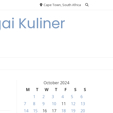
Cape Town, South Africa
ai Kuliner
October 2024
M
T
W
T
F
S
S
1
2
3
4
5
6
7
8
9
10
11
12
13
14
15
16
17
18
19
20