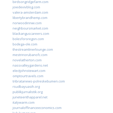
birdsongridgefarm.com
joiedevivblog.com
valera-amsterdam.com
libertybrandhemp.com
norwoodinnwi.com
neighboursmarket.com
blackanguscareers.com
bolesfororegon.com
bodega-ole.com
thestreamlinerlounge.com
mestrinorubanofc.com
novelatherton.com
nassvalleygardens.net
electjohnstewart.com
omptourtravels.com
tribratanews-polreskebumen.com
rsudbayuasih.org
publikjurnalistik.org
juneteenthapparel.net
italywarm.com
journaloffinanceeconomics.com