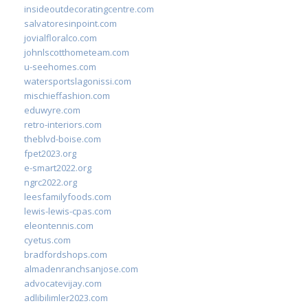
insideoutdecoratingcentre.com
salvatoresinpoint.com
jovialfloralco.com
johnlscotthometeam.com
u-seehomes.com
watersportslagonissi.com
mischieffashion.com
eduwyre.com
retro-interiors.com
theblvd-boise.com
fpet2023.org
e-smart2022.org
ngrc2022.org
leesfamilyfoods.com
lewis-lewis-cpas.com
eleontennis.com
cyetus.com
bradfordshops.com
almadenranchsanjose.com
advocatevijay.com
adlibilimler2023.com