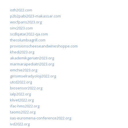
isth2022.com
p2b2pabi2023-makassar.com
wocfparis2023.org
sinc2023.com
scdlqatar2022-qa.com
thecolumbiagrill.com
provisionscheeseandwineshoppe.com
khedi2023.org
akademikgeriatri2023.org
marmarapediatri2023.org
emchie2023.org
girisimselradyoloji2022.org
utcd2022.org
biosensor2022.org
ialp2022.org
klivet2022.org
ifac-hms2022.org
taoms2022.org
iias-euromena-conference2022.org
ivd2022.org