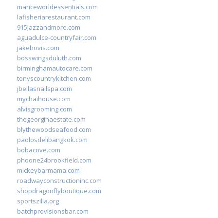
mariceworldessentials.com
lafisheriarestaurant.com
915jazzandmore.com
aguadulce-countryfair.com
jakehovis.com
bosswingsduluth.com
birminghamautocare.com
tonyscountrykitchen.com
jbellasnailspa.com
mychaihouse.com
alvisgrooming.com
thegeorginaestate.com
blythewoodseafood.com
paolosdelibangkok.com
bobacove.com
phoone24brookfield.com
mickeybarmama.com
roadwayconstructioninc.com
shopdragonflyboutique.com
sportszilla.org
batchprovisionsbar.com