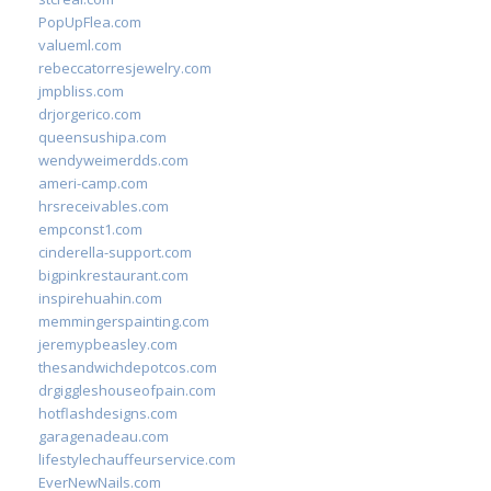
PopUpFlea.com
valueml.com
rebeccatorresjewelry.com
jmpbliss.com
drjorgerico.com
queensushipa.com
wendyweimerdds.com
ameri-camp.com
hrsreceivables.com
empconst1.com
cinderella-support.com
bigpinkrestaurant.com
inspirehuahin.com
memmingerspainting.com
jeremypbeasley.com
thesandwichdepotcos.com
drgiggleshouseofpain.com
hotflashdesigns.com
garagenadeau.com
lifestylechauffeurservice.com
EverNewNails.com