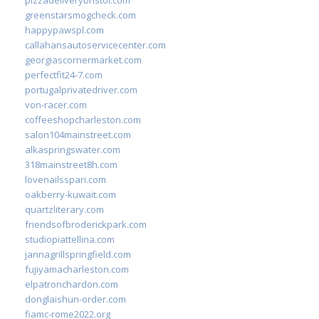
greenstarsmogcheck.com
happypawspl.com
callahansautoservicecenter.com
georgiascornermarket.com
perfectfit24-7.com
portugalprivatedriver.com
von-racer.com
coffeeshopcharleston.com
salon104mainstreet.com
alkaspringswater.com
318mainstreet8h.com
lovenailsspari.com
oakberry-kuwait.com
quartzliterary.com
friendsofbroderickpark.com
studiopiattellina.com
jannagrillspringfield.com
fujiyamacharleston.com
elpatronchardon.com
donglaishun-order.com
fiamc-rome2022.org