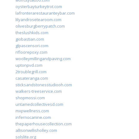
wolfcitytattoo.com
oysterbayturkeytrot.com
lafronterarestauranteybar.com
lilyandrosetearoom.com
olivesburgberrypatch.com
theslushkids.com
giobastian.com
glpascensori.com
rifloorepoxy.com
woolleymillingandpaving.com
uptonpvd.com
2troublegrill.com
casateranga.com
sticksandstonesstudiooh.com
walkers-treeservice.com
shopmossi.com
untamedcollectivesd.com
mxpwellness.com
infernocanine.com
thepaperhousecollection.com
allisonwillisholley.com
solslite.org