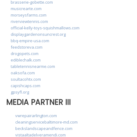
brasserie-gobette.com
musicrearte.com
morseysfarms.com
riverviewtennis.com
official-kelly-toys-squishmallows.com
displaygardenonsuncrest.org
bbq-empire-usa.com
feedstoreva.com
drogopets.com
ediblechalk.com
tabletennisnearme.com
oaksofa.com
soultacohtx.com
capishcaps.com
gpsyfl.org
MEDIA PARTNER III
vwrepairarlington.com
cleaningservicebaltimore-md.com
beckslandscapeandfence.com
vistaaltadelveramendi.com