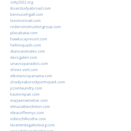
csity2022.org
ibsarstudyabroad.com
bennusehgall.com
tsecincinnati.com
roderconstructiongroup.com
plazabatai.com
hawkscayresort.com
hellonquads.com
diarioanimales.com
decogaleri.com
unavozparadios.com
shoes-vert.com
elbotanicopanama.com
shadyoaksrockportrvpark.com
jccoinlaundry.com
kautorepair.com
marjaeswinebar.com
elmazatlanclinton.com
ideacoffeenyc.com
odieschillicothe.com
lacantinitagalesburg.com
pizzadeliverybristol.com