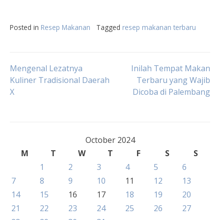
Posted in
Resep Makanan
Tagged
resep makanan terbaru
Post
Mengenal Lezatnya
Inilah Tempat Makan
Kuliner Tradisional Daerah
Terbaru yang Wajib
X
Dicoba di Palembang
navigation
October 2024
M
T
W
T
F
S
S
1
2
3
4
5
6
7
8
9
10
11
12
13
14
15
16
17
18
19
20
21
22
23
24
25
26
27