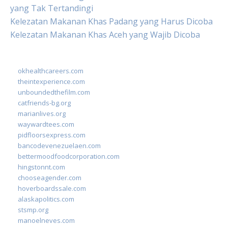
yang Tak Tertandingi
Kelezatan Makanan Khas Padang yang Harus Dicoba
Kelezatan Makanan Khas Aceh yang Wajib Dicoba
okhealthcareers.com
theintexperience.com
unboundedthefilm.com
catfriends-bg.org
marianlives.org
waywardtees.com
pidfloorsexpress.com
bancodevenezuelaen.com
bettermoodfoodcorporation.com
hingstonnt.com
chooseagender.com
hoverboardssale.com
alaskapolitics.com
stsmp.org
manoelneves.com