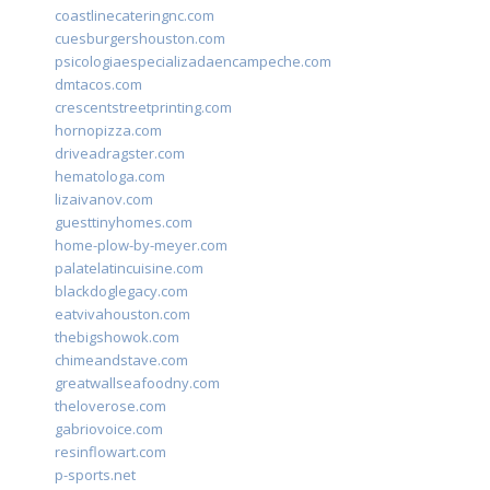
coastlinecateringnc.com
cuesburgershouston.com
psicologiaespecializadaencampeche.com
dmtacos.com
crescentstreetprinting.com
hornopizza.com
driveadragster.com
hematologa.com
lizaivanov.com
guesttinyhomes.com
home-plow-by-meyer.com
palatelatincuisine.com
blackdoglegacy.com
eatvivahouston.com
thebigshowok.com
chimeandstave.com
greatwallseafoodny.com
theloverose.com
gabriovoice.com
resinflowart.com
p-sports.net