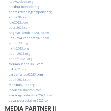
naswwebed.org
balithut-manado.org
alteregotradingcompany.org
aprce2022.com
ibie2022.com
sbcc-2022.com
AngolaOilAndGas2022.com
Convoy4Freedom2022.com
grur2023.org
hkhk2023.org
napm2023.org
apsdfd2023.org
forumausape2023.com
imkl2023.com
careerfaircsd2023.com
apsth2023.com
MedItRio2023.org
lcicon2023boston.com
waitangidayfestival2022.com
vacancesscolaires2022.com
MEDIA PARTNER II