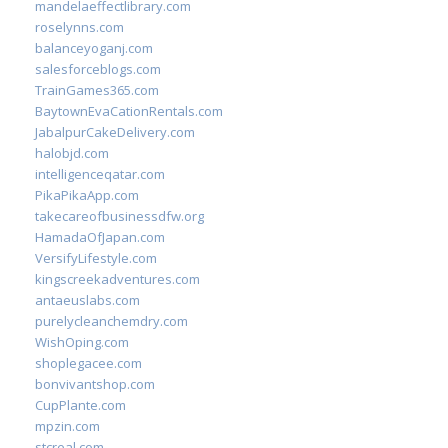
mandelaeffectlibrary.com
roselynns.com
balanceyoganj.com
salesforceblogs.com
TrainGames365.com
BaytownEvaCationRentals.com
JabalpurCakeDelivery.com
halobjd.com
intelligenceqatar.com
PikaPikaApp.com
takecareofbusinessdfw.org
HamadaOfJapan.com
VersifyLifestyle.com
kingscreekadventures.com
antaeuslabs.com
purelycleanchemdry.com
WishOping.com
shoplegacee.com
bonvivantshop.com
CupPlante.com
mpzin.com
stcreal.com