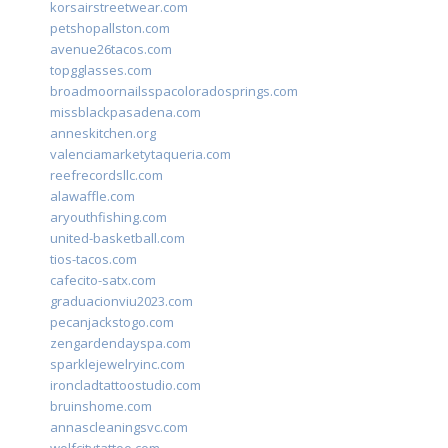
korsairstreetwear.com
petshopallston.com
avenue26tacos.com
topgglasses.com
broadmoornailsspacoloradosprings.com
missblackpasadena.com
anneskitchen.org
valenciamarketytaqueria.com
reefrecordsllc.com
alawaffle.com
aryouthfishing.com
united-basketball.com
tios-tacos.com
cafecito-satx.com
graduacionviu2023.com
pecanjackstogo.com
zengardendayspa.com
sparklejewelryinc.com
ironcladtattoostudio.com
bruinshome.com
annascleaningsvc.com