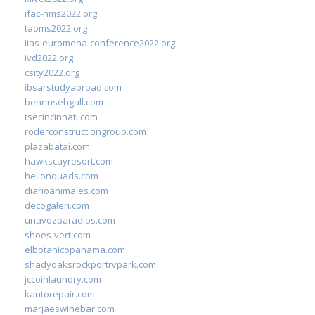
ifac-hms2022.org
taoms2022.org
iias-euromena-conference2022.org
ivd2022.org
csity2022.org
ibsarstudyabroad.com
bennusehgall.com
tsecincinnati.com
roderconstructiongroup.com
plazabatai.com
hawkscayresort.com
hellonquads.com
diarioanimales.com
decogaleri.com
unavozparadios.com
shoes-vert.com
elbotanicopanama.com
shadyoaksrockportrvpark.com
jccoinlaundry.com
kautorepair.com
marjaeswinebar.com