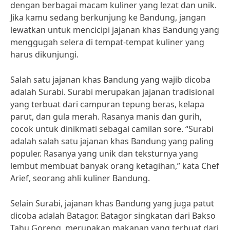
dengan berbagai macam kuliner yang lezat dan unik.
Jika kamu sedang berkunjung ke Bandung, jangan
lewatkan untuk mencicipi jajanan khas Bandung yang
menggugah selera di tempat-tempat kuliner yang
harus dikunjungi.
Salah satu jajanan khas Bandung yang wajib dicoba
adalah Surabi. Surabi merupakan jajanan tradisional
yang terbuat dari campuran tepung beras, kelapa
parut, dan gula merah. Rasanya manis dan gurih,
cocok untuk dinikmati sebagai camilan sore. “Surabi
adalah salah satu jajanan khas Bandung yang paling
populer. Rasanya yang unik dan teksturnya yang
lembut membuat banyak orang ketagihan,” kata Chef
Arief, seorang ahli kuliner Bandung.
Selain Surabi, jajanan khas Bandung yang juga patut
dicoba adalah Batagor. Batagor singkatan dari Bakso
Tahu Goreng, merupakan makanan yang terbuat dari