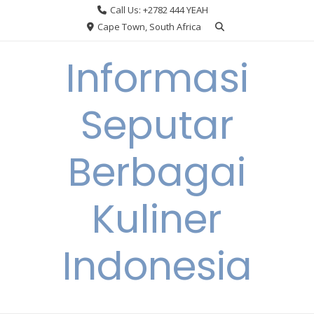
Skip
Call Us: +2782 444 YEAH
to
Cape Town, South Africa
content
Informasi
Seputar
Berbagai
Kuliner
Indonesia