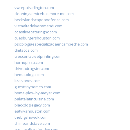
vwrepairarlington.com
cleaningservicebaltimore-md.com
beckslandscapeandfence.com
vistaaltadelveramendi.com
coastlinecateringnc.com
cuesburgershouston.com
psicologiaespecializadaencampeche.com
dmtacos.com
crescentstreetprinting.com
hornopizza.com
driveadragster.com
hematologa.com
lizaivanov.com
guesttinyhomes.com
home-plow-by-meyer.com
palatelatincuisine.com
blackdoglegacy.com
eatvivahouston.com
thebigshowok.com
chimeandstave.com
greatwallseafoodny.com