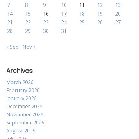
7
8
9
10
11
12
13
14
15
16
17
18
19
20
21
22
23
24
25
26
27
28
29
30
31
« Sep
Nov »
Archives
March 2026
February 2026
January 2026
December 2025
November 2025
September 2025
August 2025
July 2025