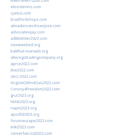
lewis-lewis-cpas.com
eleontennis.com
cyetus.com
bradfordshops.com
almadenranchsanjose.com
advocatevijay.com
adlibilimler2023.com
naswwebed.org
balithut-manado.org
alteregotradingcompany.org
aprce2022.com
ibie2022.com
sbcc-2022.com
AngolaOilAndGas2022.com
Convoy4Freedom2022.com
grur2023.org
hkhk2023.org
napm2023.org
apsdfd2023.org
forumausape2023.com
imkl2023.com
careerfaircsd2023.com