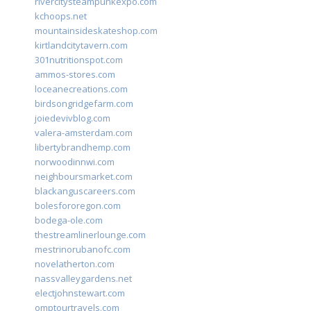
rivercitysteampunkexpo.com
kchoops.net
mountainsideskateshop.com
kirtlandcitytavern.com
301nutritionspot.com
ammos-stores.com
loceanecreations.com
birdsongridgefarm.com
joiedevivblog.com
valera-amsterdam.com
libertybrandhemp.com
norwoodinnwi.com
neighboursmarket.com
blackanguscareers.com
bolesfororegon.com
bodega-ole.com
thestreamlinerlounge.com
mestrinorubanofc.com
novelatherton.com
nassvalleygardens.net
electjohnstewart.com
omptourtravels.com