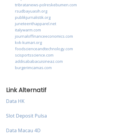
tribratanews-polreskebumen.com
rsudbayuasih.org
publikjurnalistik.org
juneteenthapparel.net
italywarm.com
journaloffinanceeconomics.com
kvk-kumari.org
foodscienceandtechnology.com
scisportsscience.com
addisababacuisineaz.com
burgerimcamas.com
Link Alternatif
Data HK
Slot Deposit Pulsa
Data Macau 4D