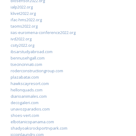
biosensor2022.org
ialp2022.org
klivet2022.org
ifac-hms2022.org
taoms2022.org
iias-euromena-conference2022.org
ivd2022.org
csity2022.org
ibsarstudyabroad.com
bennusehgall.com
tsecincinnati.com
roderconstructiongroup.com
plazabatai.com
hawkscayresort.com
hellonquads.com
diarioanimales.com
decogaleri.com
unavozparadios.com
shoes-vert.com
elbotanicopanama.com
shadyoaksrockportrvpark.com
jccoinlaundry.com