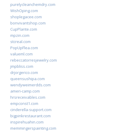
purelycleanchemdry.com
WishOping.com
shoplegacee.com
bonvivantshop.com
CupPlante.com
mpzin.com
stcreal.com
PopUpFlea.com
valueml.com
rebeccatorresjewelry.com
jmpbliss.com
drjorgerico.com
queensushipa.com
wendyweimerdds.com
ameri-camp.com
hrsreceivables.com
empconst1.com
cinderella-support.com
bigpinkrestaurant.com
inspirehuahin.com
memmingerspainting.com