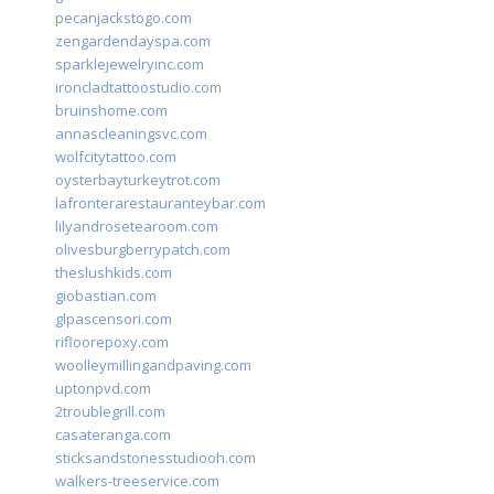
pecanjackstogo.com
zengardendayspa.com
sparklejewelryinc.com
ironcladtattoostudio.com
bruinshome.com
annascleaningsvc.com
wolfcitytattoo.com
oysterbayturkeytrot.com
lafronterarestauranteybar.com
lilyandrosetearoom.com
olivesburgberrypatch.com
theslushkids.com
giobastian.com
glpascensori.com
rifloorepoxy.com
woolleymillingandpaving.com
uptonpvd.com
2troublegrill.com
casateranga.com
sticksandstonesstudiooh.com
walkers-treeservice.com