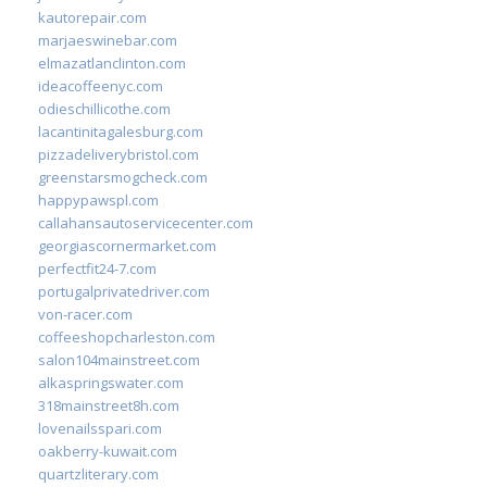
kautorepair.com
marjaeswinebar.com
elmazatlanclinton.com
ideacoffeenyc.com
odieschillicothe.com
lacantinitagalesburg.com
pizzadeliverybristol.com
greenstarsmogcheck.com
happypawspl.com
callahansautoservicecenter.com
georgiascornermarket.com
perfectfit24-7.com
portugalprivatedriver.com
von-racer.com
coffeeshopcharleston.com
salon104mainstreet.com
alkaspringswater.com
318mainstreet8h.com
lovenailsspari.com
oakberry-kuwait.com
quartzliterary.com