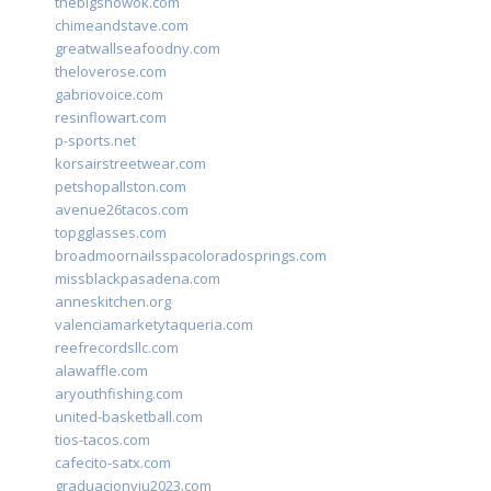
thebigshowok.com
chimeandstave.com
greatwallseafoodny.com
theloverose.com
gabriovoice.com
resinflowart.com
p-sports.net
korsairstreetwear.com
petshopallston.com
avenue26tacos.com
topgglasses.com
broadmoornailsspacoloradosprings.com
missblackpasadena.com
anneskitchen.org
valenciamarketytaqueria.com
reefrecordsllc.com
alawaffle.com
aryouthfishing.com
united-basketball.com
tios-tacos.com
cafecito-satx.com
graduacionviu2023.com