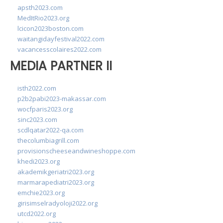
apsth2023.com
MedItRio2023.org
lcicon2023boston.com
waitangidayfestival2022.com
vacancesscolaires2022.com
MEDIA PARTNER II
isth2022.com
p2b2pabi2023-makassar.com
wocfparis2023.org
sinc2023.com
scdlqatar2022-qa.com
thecolumbiagrill.com
provisionscheeseandwineshoppe.com
khedi2023.org
akademikgeriatri2023.org
marmarapediatri2023.org
emchie2023.org
girisimselradyoloji2022.org
utcd2022.org