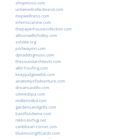
shopmossi.com
untamedcollectivesd.com
mxpwellness.com
infernocanine.com
thepaperhousecollection.com
allisonwillisholley.com
solslite.org
portwayinn.com
djmaddogmusic.com
thesoundarchitects.com
allin1roofing.com
keepjudgewebb.com
anatomyofadventure.com
drivancastillo.com
cmmedspa.com
midletontkd.com
gardensandgrills.com
basilfoodwine.com
nikko-tochigi.net
caribbean-corner.com
bluemoongiftcards.com