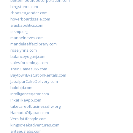
bettermoodfoodcorporation.com
hingstonnt.com
chooseagender.com
hoverboardssale.com
alaskapolitics.com
stsmp.org
manoelneves.com
mandelaeffectlibrary.com
roselynns.com
balanceyoganj.com
salesforceblogs.com
TrainGames365.com
BaytownEvaCationRentals.com
JabalpurCakeDelivery.com
halobjd.com
intelligenceqatar.com
PikaPikaApp.com
takecareofbusinessdfw.org
HamadaOfJapan.com
VersifyLifestyle.com
kingscreekadventures.com
antaeuslabs.com