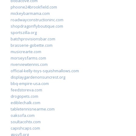
bobacove.com
phoone24brookfield.com
mickeybarmama.com
roadwayconstructioninc.com
shopdragonflyboutique.com
sportszilla.org
batchprovisionsbar.com
brasserie-gobette.com
musicrearte.com
morseysfarms.com
riverviewtennis.com
official-kelly-toys-squishmallows.com
displaygardenonsuncrest.org
bbq-empire-usa.com
feedstoreva.com
drogopets.com
ediblechalk.com
tabletennisnearme.com
oaksofa.com
soultacohtx.com
capishcaps.com
gpsyfl.org