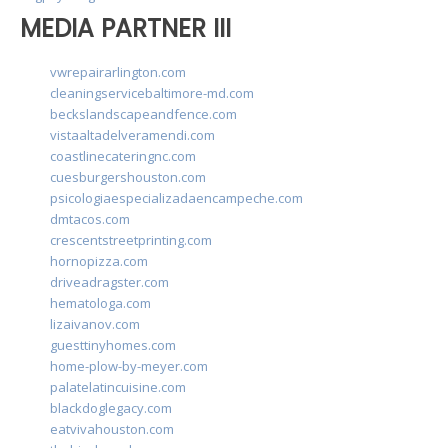
MEDIA PARTNER III
vwrepairarlington.com
cleaningservicebaltimore-md.com
beckslandscapeandfence.com
vistaaltadelveramendi.com
coastlinecateringnc.com
cuesburgershouston.com
psicologiaespecializadaencampeche.com
dmtacos.com
crescentstreetprinting.com
hornopizza.com
driveadragster.com
hematologa.com
lizaivanov.com
guesttinyhomes.com
home-plow-by-meyer.com
palatelatincuisine.com
blackdoglegacy.com
eatvivahouston.com