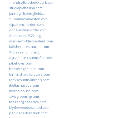
friendsofbroderickpark.com
studiopiattellina.com
jannagrillspringfield.com
fujiyamacharleston.com
elpatronchardon.com
donglaishun-order.com
fiamc-rome2022.org
mariceworldessentials.com
lafisheriarestaurant.com
915jazzandmore.com
aguadulce-countryfair.com
jakehovis.com
bosswingsduluth.com
birminghamautocare.com
tonyscountrykitchen.com
jbellasnailspa.com
mychaihouse.com
alvisgrooming.com
thegeorginaestate.com
blythewoodseafood.com
paolosdelibangkok.com