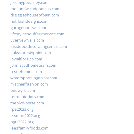
jeremypbeasley.com
thesandwichdepotcos.com
drgiggleshouseofpain.com
hotflashdesigns.com
garagenadeau.com
lifestylechauffeurservice.com
EverNewNails.com
insideoutdecoratingcentre.com
salvatoresinpoint.com
jovialfloralco.com
johnlscotthometeam.com
u-seehomes.com
watersportslagonissi.com
mischieffashion.com
eduwyre.com
retro-interiors.com
theblvd-boise.com
fpet2023.org
e-smart2022.org
ngrc2022.org
leesfamilyfoods.com