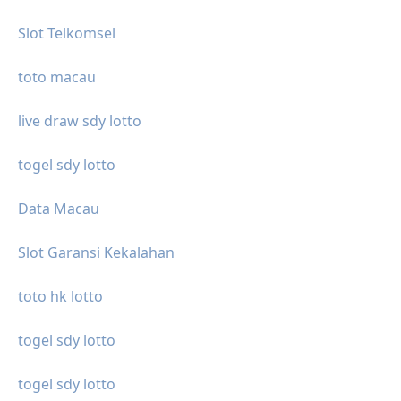
Slot Telkomsel
toto macau
live draw sdy lotto
togel sdy lotto
Data Macau
Slot Garansi Kekalahan
toto hk lotto
togel sdy lotto
togel sdy lotto