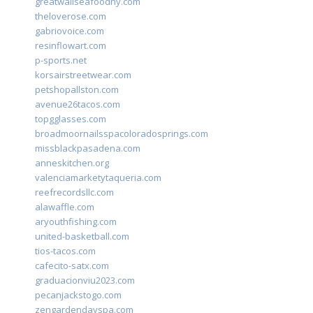
greatwallseafoodny.com
theloverose.com
gabriovoice.com
resinflowart.com
p-sports.net
korsairstreetwear.com
petshopallston.com
avenue26tacos.com
topgglasses.com
broadmoornailsspacoloradosprings.com
missblackpasadena.com
anneskitchen.org
valenciamarketytaqueria.com
reefrecordsllc.com
alawaffle.com
aryouthfishing.com
united-basketball.com
tios-tacos.com
cafecito-satx.com
graduacionviu2023.com
pecanjackstogo.com
zengardendayspa.com