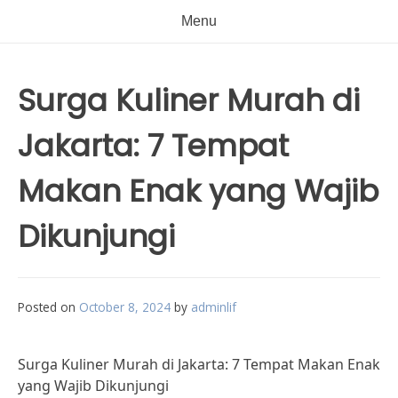
Menu
Surga Kuliner Murah di
Jakarta: 7 Tempat
Makan Enak yang Wajib
Dikunjungi
Posted on
October 8, 2024
by
adminlif
Surga Kuliner Murah di Jakarta: 7 Tempat Makan Enak
yang Wajib Dikunjungi