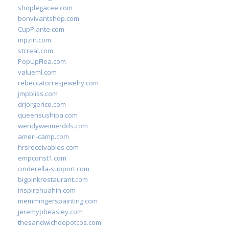
shoplegacee.com
bonvivantshop.com
CupPlante.com
mpzin.com
stcreal.com
PopUpFlea.com
valueml.com
rebeccatorresjewelry.com
jmpbliss.com
drjorgerico.com
queensushipa.com
wendyweimerdds.com
ameri-camp.com
hrsreceivables.com
empconst1.com
cinderella-support.com
bigpinkrestaurant.com
inspirehuahin.com
memmingerspainting.com
jeremypbeasley.com
thesandwichdepotcos.com