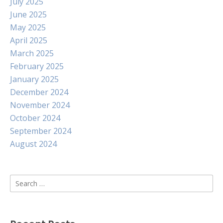
July 2025
June 2025
May 2025
April 2025
March 2025
February 2025
January 2025
December 2024
November 2024
October 2024
September 2024
August 2024
Search
for: