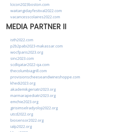
lcicon2023boston.com
waitangidayfestival2022.com
vacancesscolaires2022.com
MEDIA PARTNER II
isth2022.com
p2b2pabi2023-makassar.com
wocfparis2023.org
sinc2023.com
scdlqatar2022-qa.com
thecolumbiagrill.com
provisionscheeseandwineshoppe.com
khedi2023.org
akademikgeriatri2023.org
marmarapediatri2023.org
emchie2023.org
girisimselradyoloji2022.org
utcd2022.org
biosensor2022.org
ialp2022.org