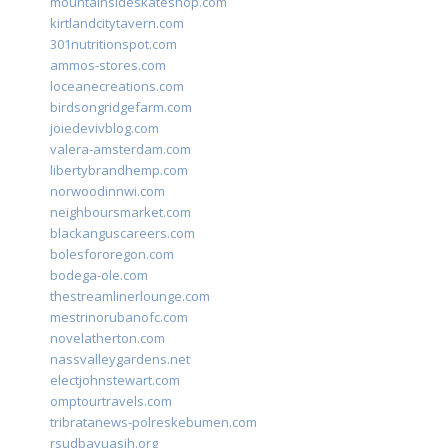
mountainsideskateshop.com
kirtlandcitytavern.com
301nutritionspot.com
ammos-stores.com
loceanecreations.com
birdsongridgefarm.com
joiedevivblog.com
valera-amsterdam.com
libertybrandhemp.com
norwoodinnwi.com
neighboursmarket.com
blackanguscareers.com
bolesfororegon.com
bodega-ole.com
thestreamlinerlounge.com
mestrinorubanofc.com
novelatherton.com
nassvalleygardens.net
electjohnstewart.com
omptourtravels.com
tribratanews-polreskebumen.com
rsudbayuasih.org