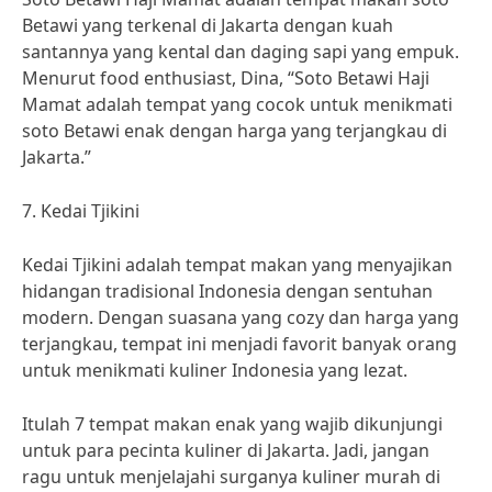
Betawi yang terkenal di Jakarta dengan kuah
santannya yang kental dan daging sapi yang empuk.
Menurut food enthusiast, Dina, “Soto Betawi Haji
Mamat adalah tempat yang cocok untuk menikmati
soto Betawi enak dengan harga yang terjangkau di
Jakarta.”
7. Kedai Tjikini
Kedai Tjikini adalah tempat makan yang menyajikan
hidangan tradisional Indonesia dengan sentuhan
modern. Dengan suasana yang cozy dan harga yang
terjangkau, tempat ini menjadi favorit banyak orang
untuk menikmati kuliner Indonesia yang lezat.
Itulah 7 tempat makan enak yang wajib dikunjungi
untuk para pecinta kuliner di Jakarta. Jadi, jangan
ragu untuk menjelajahi surganya kuliner murah di