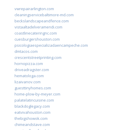
vwrepairarlington.com
cleaningservicebaltimore-md.com
beckslandscapeandfence.com
vistaaltadelveramendi.com
coastlinecateringnc.com
cuesburgershouston.com
psicologiaespecializadaencampeche.com
dmtacos.com
crescentstreetprinting.com
hornopizza.com
driveadragster.com
hematologa.com
lizaivanov.com
guesttinyhomes.com
home-plow-by-meyer.com
palatelatincuisine.com
blackdoglegacy.com
eatvivahouston.com
thebigshowok.com
chimeandstave.com