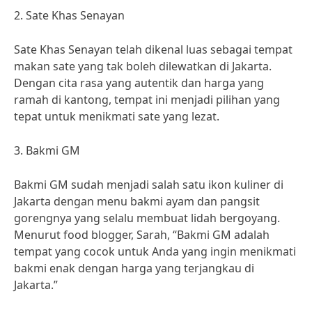
2. Sate Khas Senayan
Sate Khas Senayan telah dikenal luas sebagai tempat
makan sate yang tak boleh dilewatkan di Jakarta.
Dengan cita rasa yang autentik dan harga yang
ramah di kantong, tempat ini menjadi pilihan yang
tepat untuk menikmati sate yang lezat.
3. Bakmi GM
Bakmi GM sudah menjadi salah satu ikon kuliner di
Jakarta dengan menu bakmi ayam dan pangsit
gorengnya yang selalu membuat lidah bergoyang.
Menurut food blogger, Sarah, “Bakmi GM adalah
tempat yang cocok untuk Anda yang ingin menikmati
bakmi enak dengan harga yang terjangkau di
Jakarta.”