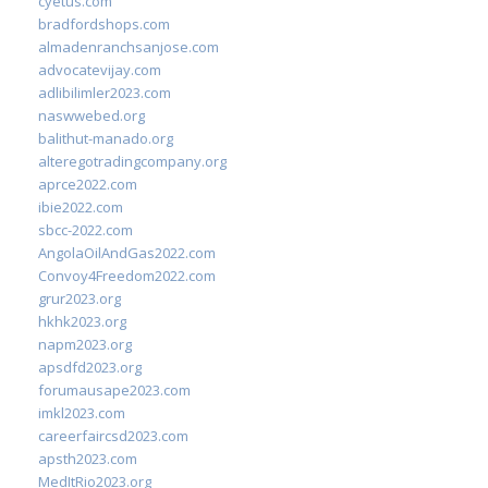
cyetus.com
bradfordshops.com
almadenranchsanjose.com
advocatevijay.com
adlibilimler2023.com
naswwebed.org
balithut-manado.org
alteregotradingcompany.org
aprce2022.com
ibie2022.com
sbcc-2022.com
AngolaOilAndGas2022.com
Convoy4Freedom2022.com
grur2023.org
hkhk2023.org
napm2023.org
apsdfd2023.org
forumausape2023.com
imkl2023.com
careerfaircsd2023.com
apsth2023.com
MedItRio2023.org