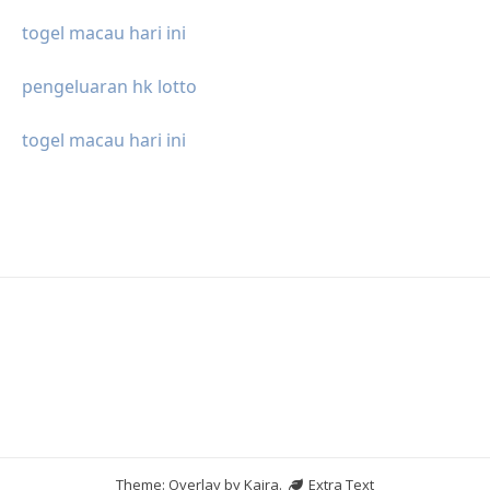
togel macau hari ini
pengeluaran hk lotto
togel macau hari ini
Theme: Overlay by
Kaira
.
Extra Text