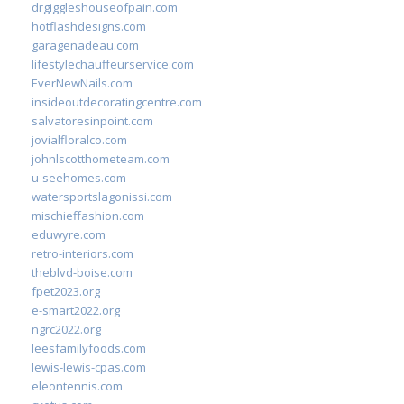
drgiggleshouseofpain.com
hotflashdesigns.com
garagenadeau.com
lifestylechauffeurservice.com
EverNewNails.com
insideoutdecoratingcentre.com
salvatoresinpoint.com
jovialfloralco.com
johnlscotthometeam.com
u-seehomes.com
watersportslagonissi.com
mischieffashion.com
eduwyre.com
retro-interiors.com
theblvd-boise.com
fpet2023.org
e-smart2022.org
ngrc2022.org
leesfamilyfoods.com
lewis-lewis-cpas.com
eleontennis.com