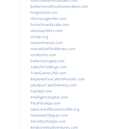
bancodevenezuelaen.com
bettermoodfoodcorporation.com
hingstonnt.com
chooseagender.com
hoverboardssale.com
alaskapolitics.com
stsmp.org
manoelneves.com
mandelaeffectlibrary.com
roselynns.com
balanceyoganj.com
salesforceblogs.com
TrainGames365.com
BaytownEvaCationRentals.com
JabalpurCakeDelivery.com
halobjd.com
intelligenceqatar.com
PikaPikaApp.com
takecareofbusinessdfw.org
HamadaOfJapan.com
VersifyLifestyle.com
kingscreekadventures.com