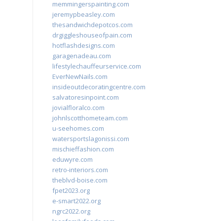
memmingerspainting.com
jeremypbeasley.com
thesandwichdepotcos.com
drgiggleshouseofpain.com
hotflashdesigns.com
garagenadeau.com
lifestylechauffeurservice.com
EverNewNails.com
insideoutdecoratingcentre.com
salvatoresinpoint.com
jovialfloralco.com
johnlscotthometeam.com
u-seehomes.com
watersportslagonissi.com
mischieffashion.com
eduwyre.com
retro-interiors.com
theblvd-boise.com
fpet2023.org
e-smart2022.org
ngrc2022.org