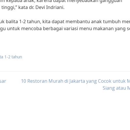
am kepada anak, karena dapat menyebabkan gangguan
nggi,” kata dr. Devi Indriani.
k balita 1-2 tahun, kita dapat membantu anak tumbuh me
 ragu untuk mencoba berbagai variasi menu makanan yang s
ta 1-2 tahun
sar
10 Restoran Murah di Jakarta yang Cocok untuk
Siang atau 