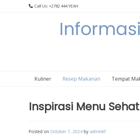
Skip
Call Us: +2782 444 YEAH
to
content
Informasi
Kuliner
Resep Makanan
Tempat Ma
Inspirasi Menu Sehat
Posted on
October 7, 2024
by
adminlif