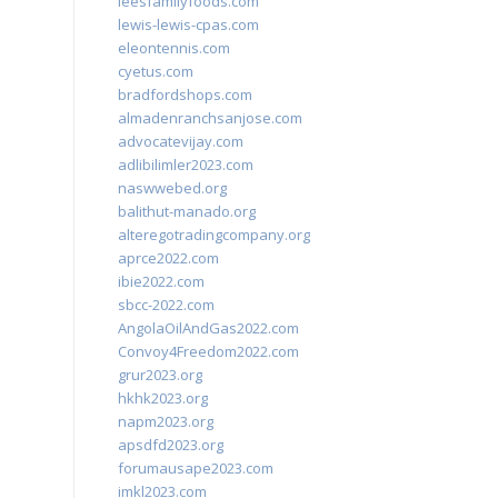
leesfamilyfoods.com
lewis-lewis-cpas.com
eleontennis.com
cyetus.com
bradfordshops.com
almadenranchsanjose.com
advocatevijay.com
adlibilimler2023.com
naswwebed.org
balithut-manado.org
alteregotradingcompany.org
aprce2022.com
ibie2022.com
sbcc-2022.com
AngolaOilAndGas2022.com
Convoy4Freedom2022.com
grur2023.org
hkhk2023.org
napm2023.org
apsdfd2023.org
forumausape2023.com
imkl2023.com