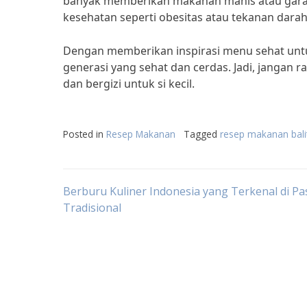
banyak memberikan makanan manis atau gar
kesehatan seperti obesitas atau tekanan darah ti
Dengan memberikan inspirasi menu sehat untu
generasi yang sehat dan cerdas. Jadi, jangan
dan bergizi untuk si kecil.
Posted in
Resep Makanan
Tagged
resep makanan bali
Post
Berburu Kuliner Indonesia yang Terkenal di Pa
Tradisional
navigation