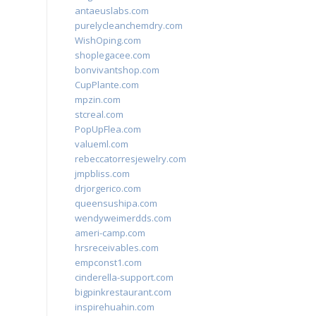
antaeuslabs.com
purelycleanchemdry.com
WishOping.com
shoplegacee.com
bonvivantshop.com
CupPlante.com
mpzin.com
stcreal.com
PopUpFlea.com
valueml.com
rebeccatorresjewelry.com
jmpbliss.com
drjorgerico.com
queensushipa.com
wendyweimerdds.com
ameri-camp.com
hrsreceivables.com
empconst1.com
cinderella-support.com
bigpinkrestaurant.com
inspirehuahin.com