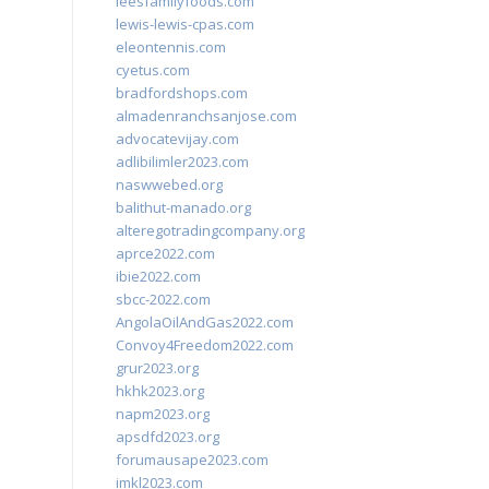
leesfamilyfoods.com
lewis-lewis-cpas.com
eleontennis.com
cyetus.com
bradfordshops.com
almadenranchsanjose.com
advocatevijay.com
adlibilimler2023.com
naswwebed.org
balithut-manado.org
alteregotradingcompany.org
aprce2022.com
ibie2022.com
sbcc-2022.com
AngolaOilAndGas2022.com
Convoy4Freedom2022.com
grur2023.org
hkhk2023.org
napm2023.org
apsdfd2023.org
forumausape2023.com
imkl2023.com