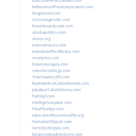
bancodevenezuelaen.com
bettermoodfoodcorporation.com
hingstonnt.com
chooseagender.com
hoverboardssale.com
alaskapolitics.com
stsmp.org
manoelneves.com
mandelaeffectlibrary.com
roselynns.com
balanceyoganj.com
salesforceblogs.com
TrainGames365.com
BaytownEvaCationRentals.com
JabalpurCakeDelivery.com
halobjd.com
intelligenceqatar.com
PikaPikaApp.com
takecareofbusinessdfw.org
HamadaOfJapan.com
VersifyLifestyle.com
kingscreekadventures.com