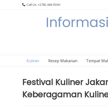
Skip
Call Us: +2782 444 YEAH
to
content
Informasi
Kuliner
Resep Makanan
Tempat Ma
Festival Kuliner Jak
Keberagaman Kuline