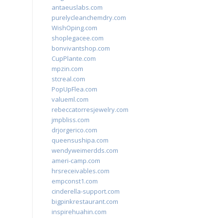
antaeuslabs.com
purelycleanchemdry.com
WishOping.com
shoplegacee.com
bonvivantshop.com
CupPlante.com
mpzin.com
stcreal.com
PopUpFlea.com
valueml.com
rebeccatorresjewelry.com
jmpbliss.com
drjorgerico.com
queensushipa.com
wendyweimerdds.com
ameri-camp.com
hrsreceivables.com
empconst1.com
cinderella-support.com
bigpinkrestaurant.com
inspirehuahin.com