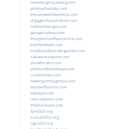
memmingerspainting.com
jeremypbeasley.com
thesandwichdepotcos.com
drgiggleshouseofpain.com
hotflashdesigns.com
garagenadeau.com
lifestylechauffeurservice.com
EverNewNails.com
insideoutdecoratingcentre.com
salvatoresinpoint.com
jovialfloralco.com
johnlscotthometeam.com
u-seehomes.com
watersportslagonissi.com
mischieffashion.com
eduwyre.com
retro-interiors.com
theblvd-boise.com
fpet2023.org
e-smart2022.org
ngrc2022.org