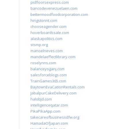
pidfloorsexpress.com
bancodevenezuelaen.com
bettermoodfoodcorporation.com
hingstonnt.com
chooseagender.com
hoverboardssale.com
alaskapolitics.com
stsmp.org
manoelneves.com
mandelaeffectlibrary.com
roselynns.com
balanceyoganj.com
salesforceblogs.com
TrainGames365.com
BaytownEvaCationRentals.com
JabalpurCakeDelivery.com
halobjd.com
intelligenceqatar.com
PikaPikaApp.com
takecareofbusinessdfw.org
HamadaOfJapan.com