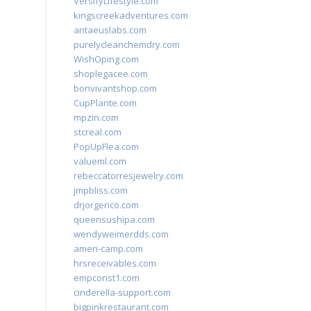
VersifyLifestyle.com
kingscreekadventures.com
antaeuslabs.com
purelycleanchemdry.com
WishOping.com
shoplegacee.com
bonvivantshop.com
CupPlante.com
mpzin.com
stcreal.com
PopUpFlea.com
valueml.com
rebeccatorresjewelry.com
jmpbliss.com
drjorgerico.com
queensushipa.com
wendyweimerdds.com
ameri-camp.com
hrsreceivables.com
empconst1.com
cinderella-support.com
bigpinkrestaurant.com