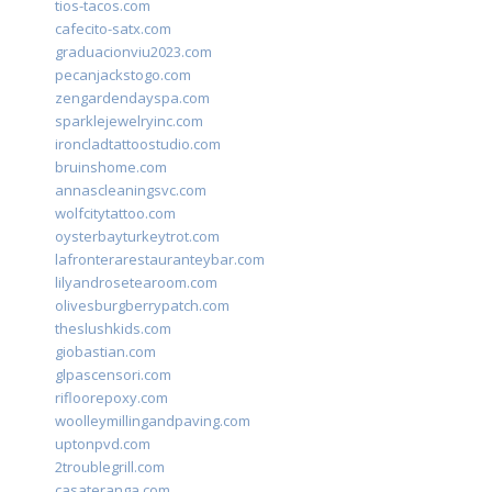
tios-tacos.com
cafecito-satx.com
graduacionviu2023.com
pecanjackstogo.com
zengardendayspa.com
sparklejewelryinc.com
ironcladtattoostudio.com
bruinshome.com
annascleaningsvc.com
wolfcitytattoo.com
oysterbayturkeytrot.com
lafronterarestauranteybar.com
lilyandrosetearoom.com
olivesburgberrypatch.com
theslushkids.com
giobastian.com
glpascensori.com
rifloorepoxy.com
woolleymillingandpaving.com
uptonpvd.com
2troublegrill.com
casateranga.com