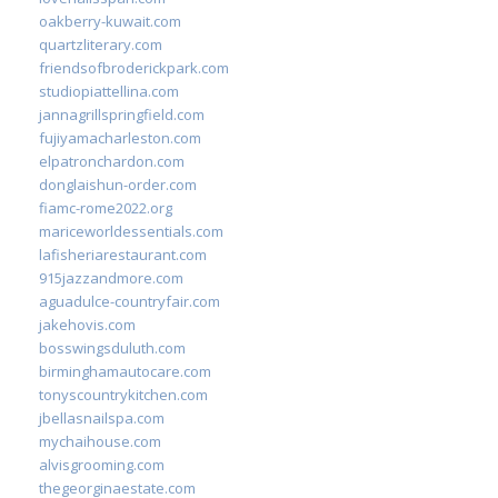
oakberry-kuwait.com
quartzliterary.com
friendsofbroderickpark.com
studiopiattellina.com
jannagrillspringfield.com
fujiyamacharleston.com
elpatronchardon.com
donglaishun-order.com
fiamc-rome2022.org
mariceworldessentials.com
lafisheriarestaurant.com
915jazzandmore.com
aguadulce-countryfair.com
jakehovis.com
bosswingsduluth.com
birminghamautocare.com
tonyscountrykitchen.com
jbellasnailspa.com
mychaihouse.com
alvisgrooming.com
thegeorginaestate.com