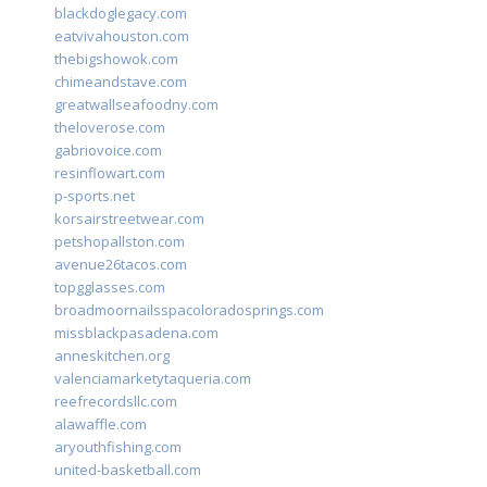
blackdoglegacy.com
eatvivahouston.com
thebigshowok.com
chimeandstave.com
greatwallseafoodny.com
theloverose.com
gabriovoice.com
resinflowart.com
p-sports.net
korsairstreetwear.com
petshopallston.com
avenue26tacos.com
topgglasses.com
broadmoornailsspacoloradosprings.com
missblackpasadena.com
anneskitchen.org
valenciamarketytaqueria.com
reefrecordsllc.com
alawaffle.com
aryouthfishing.com
united-basketball.com