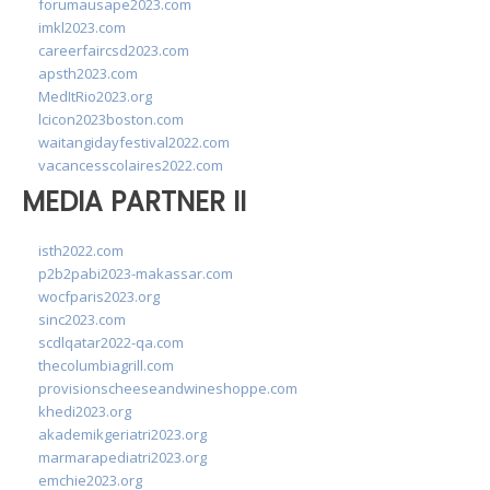
forumausape2023.com
imkl2023.com
careerfaircsd2023.com
apsth2023.com
MedItRio2023.org
lcicon2023boston.com
waitangidayfestival2022.com
vacancesscolaires2022.com
MEDIA PARTNER II
isth2022.com
p2b2pabi2023-makassar.com
wocfparis2023.org
sinc2023.com
scdlqatar2022-qa.com
thecolumbiagrill.com
provisionscheeseandwineshoppe.com
khedi2023.org
akademikgeriatri2023.org
marmarapediatri2023.org
emchie2023.org