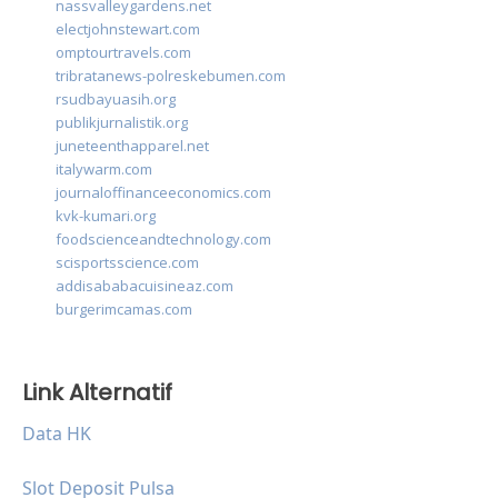
nassvalleygardens.net
electjohnstewart.com
omptourtravels.com
tribratanews-polreskebumen.com
rsudbayuasih.org
publikjurnalistik.org
juneteenthapparel.net
italywarm.com
journaloffinanceeconomics.com
kvk-kumari.org
foodscienceandtechnology.com
scisportsscience.com
addisababacuisineaz.com
burgerimcamas.com
Link Alternatif
Data HK
Slot Deposit Pulsa