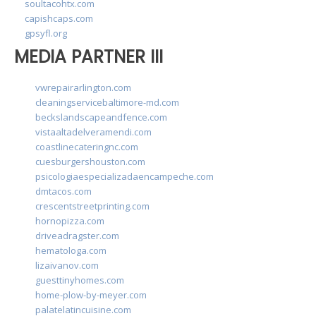
soultacohtx.com
capishcaps.com
gpsyfl.org
MEDIA PARTNER III
vwrepairarlington.com
cleaningservicebaltimore-md.com
beckslandscapeandfence.com
vistaaltadelveramendi.com
coastlinecateringnc.com
cuesburgershouston.com
psicologiaespecializadaencampeche.com
dmtacos.com
crescentstreetprinting.com
hornopizza.com
driveadragster.com
hematologa.com
lizaivanov.com
guesttinyhomes.com
home-plow-by-meyer.com
palatelatincuisine.com