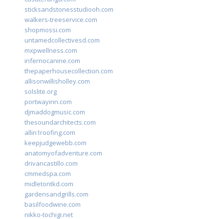
sticksandstonesstudiooh.com
walkers-treeservice.com
shopmossi.com
untamedcollectivesd.com
mxpwellness.com
infernocanine.com
thepaperhousecollection.com
allisonwillisholley.com
solslite.org
portwayinn.com
djmaddogmusic.com
thesoundarchitects.com
allin1roofing.com
keepjudgewebb.com
anatomyofadventure.com
drivancastillo.com
cmmedspa.com
midletontkd.com
gardensandgrills.com
basilfoodwine.com
nikko-tochigi.net