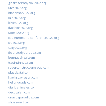
girisimselradyoloji2022.org
utcd2022.org
biosensor2022.org
ialp2022.org
klivet2022.org
ifac-hms2022.org
taoms2022.org
iias-euromena-conference2022.org
ivd2022.org
csity2022.org
ibsarstudyabroad.com
bennusehgall.com
tsecincinnati.com
roderconstructiongroup.com
plazabatai.com
hawkscayresort.com
hellonquads.com
diarioanimales.com
decogaleri.com
unavozparadios.com
shoes-vert.com