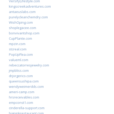
VersifyLifestyle.com
kingscreekadventures.com
antaeuslabs.com
purelycleanchemdry.com
WishOping.com
shoplegacee.com
bonvivantshop.com
CupPlante.com
mpzin.com
stcreal.com
PopUpFlea.com
valueml.com
rebeccatorresjewelry.com
jmpbliss.com
drjorgerico.com
queensushipa.com
wendyweimerdds.com
ameri-camp.com
hrsreceivables.com
empconst1.com
cinderella-support.com
bigpinkrestaurant.com