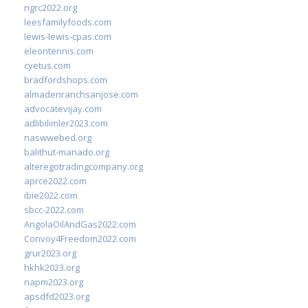
ngrc2022.org
leesfamilyfoods.com
lewis-lewis-cpas.com
eleontennis.com
cyetus.com
bradfordshops.com
almadenranchsanjose.com
advocatevijay.com
adlibilimler2023.com
naswwebed.org
balithut-manado.org
alteregotradingcompany.org
aprce2022.com
ibie2022.com
sbcc-2022.com
AngolaOilAndGas2022.com
Convoy4Freedom2022.com
grur2023.org
hkhk2023.org
napm2023.org
apsdfd2023.org