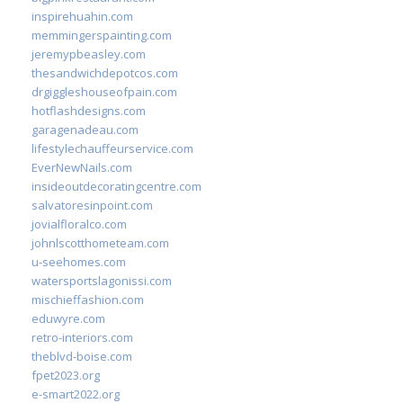
inspirehuahin.com
memmingerspainting.com
jeremypbeasley.com
thesandwichdepotcos.com
drgiggleshouseofpain.com
hotflashdesigns.com
garagenadeau.com
lifestylechauffeurservice.com
EverNewNails.com
insideoutdecoratingcentre.com
salvatoresinpoint.com
jovialfloralco.com
johnlscotthometeam.com
u-seehomes.com
watersportslagonissi.com
mischieffashion.com
eduwyre.com
retro-interiors.com
theblvd-boise.com
fpet2023.org
e-smart2022.org