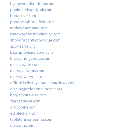
blythewoodseafood.com
paolosdelibangkok.com
bobacove.com
phoone24brookfield.com
mickeybarmama.com
roadwayconstructioninc.com
shopdragonflyboutique.com
sportszilla.org
batchprovisionsbar.com
brasserie-gobette.com
musicrearte.com
morseysfarms.com
riverviewtennis.com
official-kelly-toys-squishmallows.com
displaygardenonsuncrest.org
bbq-empire-usa.com
feedstoreva.com
drogopets.com
ediblechalk.com
tabletennisnearme.com
oaksofa.com