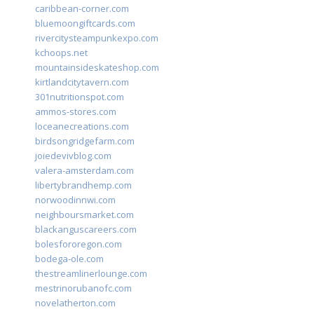
caribbean-corner.com
bluemoongiftcards.com
rivercitysteampunkexpo.com
kchoops.net
mountainsideskateshop.com
kirtlandcitytavern.com
301nutritionspot.com
ammos-stores.com
loceanecreations.com
birdsongridgefarm.com
joiedevivblog.com
valera-amsterdam.com
libertybrandhemp.com
norwoodinnwi.com
neighboursmarket.com
blackanguscareers.com
bolesfororegon.com
bodega-ole.com
thestreamlinerlounge.com
mestrinorubanofc.com
novelatherton.com