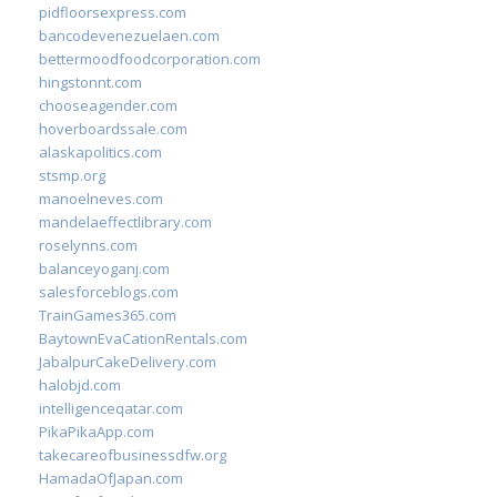
pidfloorsexpress.com
bancodevenezuelaen.com
bettermoodfoodcorporation.com
hingstonnt.com
chooseagender.com
hoverboardssale.com
alaskapolitics.com
stsmp.org
manoelneves.com
mandelaeffectlibrary.com
roselynns.com
balanceyoganj.com
salesforceblogs.com
TrainGames365.com
BaytownEvaCationRentals.com
JabalpurCakeDelivery.com
halobjd.com
intelligenceqatar.com
PikaPikaApp.com
takecareofbusinessdfw.org
HamadaOfJapan.com