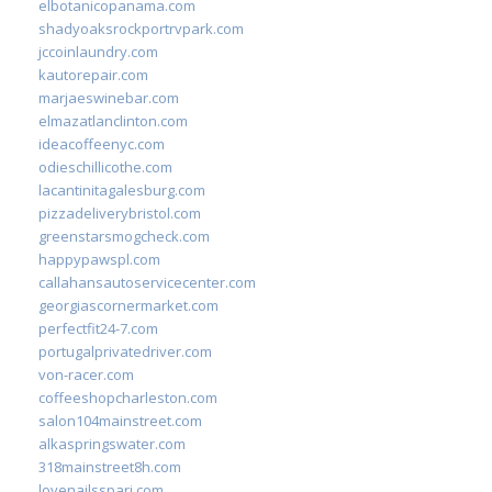
elbotanicopanama.com
shadyoaksrockportrvpark.com
jccoinlaundry.com
kautorepair.com
marjaeswinebar.com
elmazatlanclinton.com
ideacoffeenyc.com
odieschillicothe.com
lacantinitagalesburg.com
pizzadeliverybristol.com
greenstarsmogcheck.com
happypawspl.com
callahansautoservicecenter.com
georgiascornermarket.com
perfectfit24-7.com
portugalprivatedriver.com
von-racer.com
coffeeshopcharleston.com
salon104mainstreet.com
alkaspringswater.com
318mainstreet8h.com
lovenailsspari.com