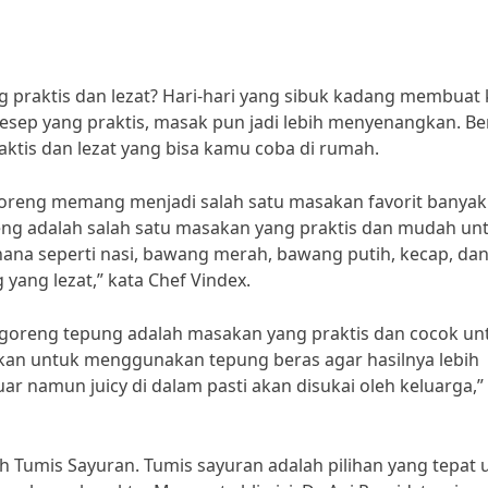
g praktis dan lezat? Hari-hari yang sibuk kadang membuat 
ep yang praktis, masak pun jadi lebih menyenangkan. Be
aktis dan lezat yang bisa kamu coba di rumah.
 goreng memang menjadi salah satu masakan favorit banyak
eng adalah salah satu masakan yang praktis dan mudah un
ana seperti nasi, bawang merah, bawang putih, kecap, da
ang lezat,” kata Chef Vindex.
goreng tepung adalah masakan yang praktis dan cocok un
kan untuk menggunakan tepung beras agar hasilnya lebih
r namun juicy di dalam pasti akan disukai oleh keluarga,” 
ah Tumis Sayuran. Tumis sayuran adalah pilihan yang tepat 