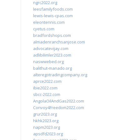
ngrc2022.org
leesfamilyfoods.com
lewis-lewis-cpas.com
eleontennis.com
cyetus.com
bradfordshops.com
almadenranchsanjose.com
advocatevijay.com
adlibilimler2023.com
naswwebed.org
balithut-manado.org
alteregotradingcompany.org
aprce2022.com
ibie2022.com
sbcc-2022.com
AngolaOilAndGas2022.com
Convoy4Freedom2022.com
grur2023.org
hkhk2023.org
napm2023.org
apsdfd2023.org