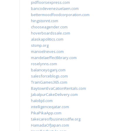
pidfloorsexpress.com
bancodevenezuelaen.com
bettermoodfoodcorporation.com
hingstonnt.com
chooseagender.com
hoverboardssale.com
alaskapolitics.com
stsmp.org
manoelneves.com
mandelaeffectlibrary.com
roselynns.com
balanceyoganj.com
salesforceblogs.com
TrainGames365.com
BaytownEvaCationRentals.com
JabalpurCakeDelivery.com
halobjd.com
intelligenceqatar.com
PikaPikaApp.com
takecareofbusinessdfw.org
HamadaOfJapan.com