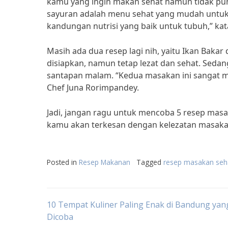
kamu yang ingin makan sehat namun tidak punya
sayuran adalah menu sehat yang mudah untuk d
kandungan nutrisi yang baik untuk tubuh,” kata
Masih ada dua resep lagi nih, yaitu Ikan Baka
disiapkan, namun tetap lezat dan sehat. Seda
santapan malam. “Kedua masakan ini sangat mu
Chef Juna Rorimpandey.
Jadi, jangan ragu untuk mencoba 5 resep masaka
kamu akan terkesan dengan kelezatan masaka
Posted in
Resep Makanan
Tagged
resep masakan seha
Post
10 Tempat Kuliner Paling Enak di Bandung yan
Dicoba