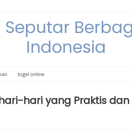
 Seputar Berbag
Indonesia
kan
togel online
ari-hari yang Praktis dan