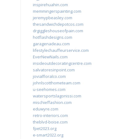
inspirehuahin.com
memmingerspainting.com
jeremypbeasley.com
thesandwichdepotcos.com
drgiggleshouseofpain.com
hotflashdesigns.com
garagenadeau.com
lifestylechauffeurservice.com
EverNewNails.com
insideoutdecoratingcentre.com
salvatoresinpoint.com
jovialfloralco.com
johnlscotthometeam.com
u-seehomes.com
watersportslagonissi.com
mischieffashion.com
eduwyre.com
retro-interiors.com
theblvd-boise.com
fpet2023.org
e-smart2022.org