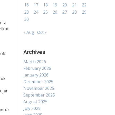
16
17
18
19
20
21
22
23
24
25
26
27
28
29
30
kita
rikut
« Aug
Oct »
Archives
tuk
n
March 2026
February 2026
January 2026
tuk
December 2025
November 2025
ujar
September 2025
August 2025
July 2025
untuk