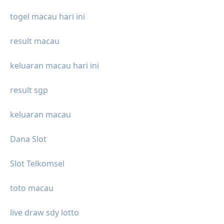
togel macau hari ini
result macau
keluaran macau hari ini
result sgp
keluaran macau
Dana Slot
Slot Telkomsel
toto macau
live draw sdy lotto