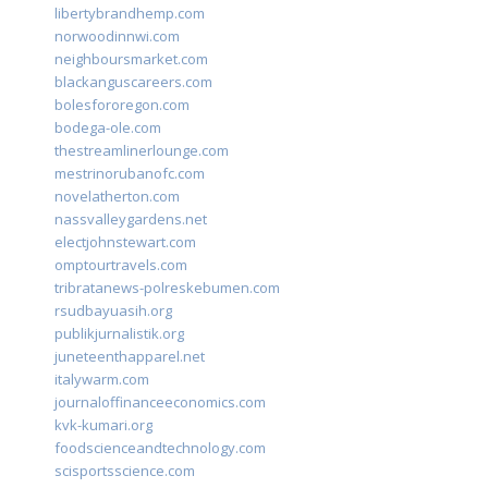
libertybrandhemp.com
norwoodinnwi.com
neighboursmarket.com
blackanguscareers.com
bolesfororegon.com
bodega-ole.com
thestreamlinerlounge.com
mestrinorubanofc.com
novelatherton.com
nassvalleygardens.net
electjohnstewart.com
omptourtravels.com
tribratanews-polreskebumen.com
rsudbayuasih.org
publikjurnalistik.org
juneteenthapparel.net
italywarm.com
journaloffinanceeconomics.com
kvk-kumari.org
foodscienceandtechnology.com
scisportsscience.com