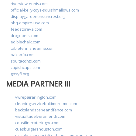
riverviewtennis.com
official-kelly-toys-squishmallows.com
displaygardenonsuncrest.org
bbq-empire-usa.com
feedstoreva.com
drogopets.com
ediblechalk.com
tabletennisnearme.com
oaksofa.com
soultacohtx.com
capishcaps.com
gpsyfl.org
MEDIA PARTNER III
vwrepairarlington.com
cleaningservicebaltimore-md.com
beckslandscapeandfence.com
vistaaltadelveramendi.com
coastlinecateringnc.com
cuesburgershouston.com
psicologiaespecializadaencampeche.com