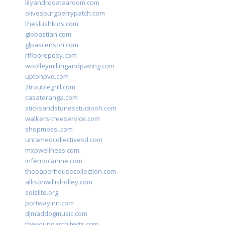
lilyandrosetearoom.com
olivesburgberrypatch.com
theslushkids.com
giobastian.com
glpascensori.com
rifloorepoxy.com
woolleymillingandpaving.com
uptonpvd.com
2troublegrill.com
casateranga.com
sticksandstonesstudiooh.com
walkers-treeservice.com
shopmossi.com
untamedcollectivesd.com
mxpwellness.com
infernocanine.com
thepaperhousecollection.com
allisonwillisholley.com
solslite.org
portwayinn.com
djmaddogmusic.com
thesoundarchitects.com