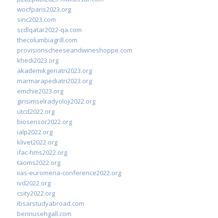
wocfparis2023.org
sinc2023.com
scdlqatar2022-qa.com
thecolumbiagrill.com
provisionscheeseandwineshoppe.com
khedi2023.org
akademikgeriatri2023.org
marmarapediatri2023.org
emchie2023.org
girisimselradyoloji2022.org
utcd2022.org
biosensor2022.org
ialp2022.org
klivet2022.org
ifac-hms2022.org
taoms2022.org
iias-euromena-conference2022.org
ivd2022.org
csity2022.org
ibsarstudyabroad.com
bennusehgall.com