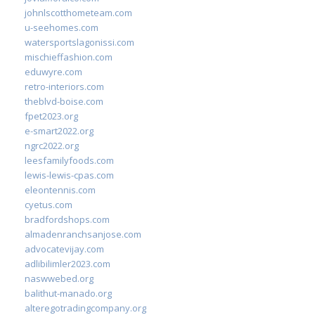
johnlscotthometeam.com
u-seehomes.com
watersportslagonissi.com
mischieffashion.com
eduwyre.com
retro-interiors.com
theblvd-boise.com
fpet2023.org
e-smart2022.org
ngrc2022.org
leesfamilyfoods.com
lewis-lewis-cpas.com
eleontennis.com
cyetus.com
bradfordshops.com
almadenranchsanjose.com
advocatevijay.com
adlibilimler2023.com
naswwebed.org
balithut-manado.org
alteregotradingcompany.org