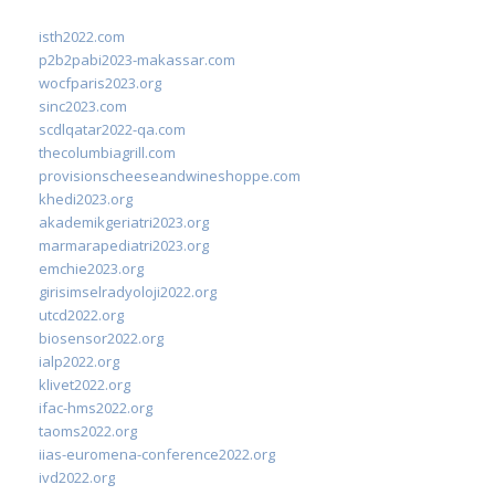
isth2022.com
p2b2pabi2023-makassar.com
wocfparis2023.org
sinc2023.com
scdlqatar2022-qa.com
thecolumbiagrill.com
provisionscheeseandwineshoppe.com
khedi2023.org
akademikgeriatri2023.org
marmarapediatri2023.org
emchie2023.org
girisimselradyoloji2022.org
utcd2022.org
biosensor2022.org
ialp2022.org
klivet2022.org
ifac-hms2022.org
taoms2022.org
iias-euromena-conference2022.org
ivd2022.org