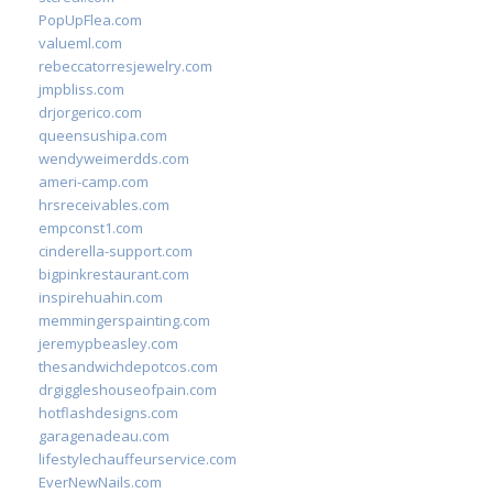
PopUpFlea.com
valueml.com
rebeccatorresjewelry.com
jmpbliss.com
drjorgerico.com
queensushipa.com
wendyweimerdds.com
ameri-camp.com
hrsreceivables.com
empconst1.com
cinderella-support.com
bigpinkrestaurant.com
inspirehuahin.com
memmingerspainting.com
jeremypbeasley.com
thesandwichdepotcos.com
drgiggleshouseofpain.com
hotflashdesigns.com
garagenadeau.com
lifestylechauffeurservice.com
EverNewNails.com