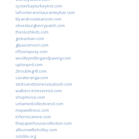
oysterbayturkeytrot.com
lafronterarestauranteybar.com
lilyandrosetearoom.com
olivesburgberrypatch.com
theslushkids.com
giobastian.com
glpascensori.com
rifloorepoxy.com
woolleymillingandpaving.com
uptonpvd.com
2troublegrill.com
casateranga.com
sticksandstonesstudiooh.com
walkers-treeservice.com
shopmossi.com
untamedcollectivesd.com
mxpwellness.com
infernocanine.com
thepaperhousecollection.com
allisonwillisholley.com
solslite.org