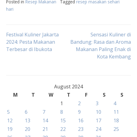
Posted in
Resep Makanan
Tagged
resep masakan sehari
hari
Post
Festival Kuliner Jakarta
Sensasi Kuliner di
2024: Pesta Makanan
Bandung: Rasa dan Aroma
Terbesar di Ibukota
Makanan Paling Enak di
navigation
Kota Kembang
August 2024
M
T
W
T
F
S
S
1
2
3
4
5
6
7
8
9
10
11
12
13
14
15
16
17
18
19
20
21
22
23
24
25