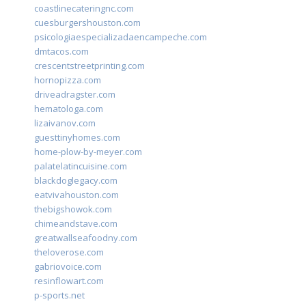
coastlinecateringnc.com
cuesburgershouston.com
psicologiaespecializadaencampeche.com
dmtacos.com
crescentstreetprinting.com
hornopizza.com
driveadragster.com
hematologa.com
lizaivanov.com
guesttinyhomes.com
home-plow-by-meyer.com
palatelatincuisine.com
blackdoglegacy.com
eatvivahouston.com
thebigshowok.com
chimeandstave.com
greatwallseafoodny.com
theloverose.com
gabriovoice.com
resinflowart.com
p-sports.net