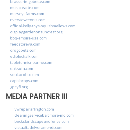
brasserie-gobette.com
musicrearte.com
morseysfarms.com
riverviewtennis.com
official-kelly-toys-squishmallows.com
displaygardenonsuncrest.org
bbq-empire-usa.com
feedstoreva.com
drogopets.com
ediblechalk.com
tabletennisnearme.com
oaksofa.com
soultacohtx.com
capishcaps.com
gpsyfl.org
MEDIA PARTNER III
vwrepairarlington.com
cleaningservicebaltimore-md.com
beckslandscapeandfence.com
vistaaltadelveramendi.com