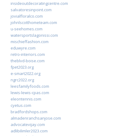
insideoutdecoratingcentre.com
salvatoresinpoint.com
jovialfloralco.com
johnlscotthometeam.com
u-seehomes.com
watersportslagonissi.com
mischieffashion.com
eduwyre.com
retro-interiors.com
theblvd-boise.com
fpet2023.org
e-smart2022.org
ngrc2022.org
leesfamilyfoods.com
lewis-lewis-cpas.com
eleontennis.com
cyetus.com
bradfordshops.com
almadenranchsanjose.com
advocatevijay.com
adlibilimler2023.com