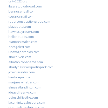
csity2022.org
ibsarstudyabroad.com
bennusehgall.com
tsecincinnati.com
roderconstructiongroup.com
plazabatai.com
hawkscayresort.com
hellonquads.com
diarioanimales.com
decogaleri.com
unavozparadios.com
shoes-vert.com
elbotanicopanama.com
shadyoaksrockportrvpark.com
jccoinlaundry.com
kautorepair.com
marjaeswinebar.com
elmazatlanclinton.com
ideacoffeenyc.com
odieschillicothe.com
lacantinitagalesburg.com
pizzadeliverybristol.com