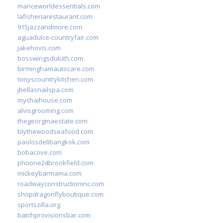
mariceworldessentials.com
lafisheriarestaurant.com
915jazzandmore.com
aguadulce-countryfair.com
jakehovis.com
bosswingsduluth.com
birminghamautocare.com
tonyscountrykitchen.com
jbellasnailspa.com
mychaihouse.com
alvisgrooming.com
thegeorginaestate.com
blythewoodseafood.com
paolosdelibangkok.com
bobacove.com
phoone24brookfield.com
mickeybarmama.com
roadwayconstructioninc.com
shopdragonflyboutique.com
sportszilla.org
batchprovisionsbar.com