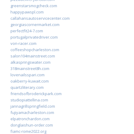
greenstarsmogcheck.com
happypawspl.com
callahansautoservicecenter.com
georgiascornermarket.com
perfectfit24-7.com
portugalprivatedriver.com
von-racer.com
coffeeshopcharleston.com
salon104mainstreet.com
alkaspringswater.com
318mainstreet8h.com
lovenailsspari.com
oakberry-kuwait.com
quartzliterary.com
friendsofbroderickpark.com
studiopiattellina.com
jannagrillspringfield.com
fujiyamacharleston.com
elpatronchardon.com
donglaishun-order.com
fiamc-rome2022.org