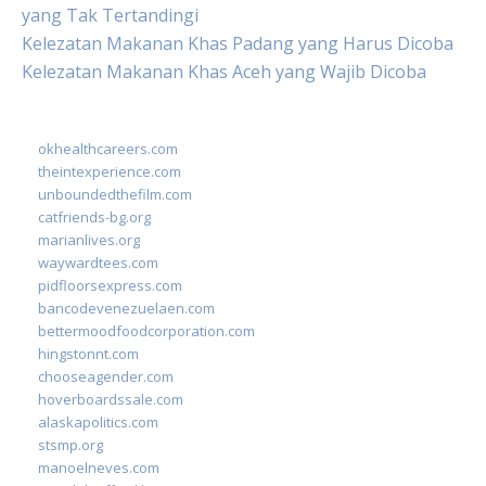
yang Tak Tertandingi
Kelezatan Makanan Khas Padang yang Harus Dicoba
Kelezatan Makanan Khas Aceh yang Wajib Dicoba
okhealthcareers.com
theintexperience.com
unboundedthefilm.com
catfriends-bg.org
marianlives.org
waywardtees.com
pidfloorsexpress.com
bancodevenezuelaen.com
bettermoodfoodcorporation.com
hingstonnt.com
chooseagender.com
hoverboardssale.com
alaskapolitics.com
stsmp.org
manoelneves.com