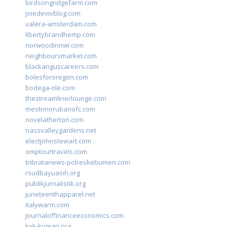
birdsongridgefarm.com
joiedevivblog.com
valera-amsterdam.com
libertybrandhemp.com
norwoodinnwi.com
neighboursmarket.com
blackanguscareers.com
bolesfororegon.com
bodega-ole.com
thestreamlinerlounge.com
mestrinorubanofc.com
novelatherton.com
nassvalleygardens.net
electjohnstewart.com
omptourtravels.com
tribratanews-polreskebumen.com
rsudbayuasih.org
publikjurnalistik.org
juneteenthapparel.net
italywarm.com
journaloffinanceeconomics.com
kvk-kumari.org