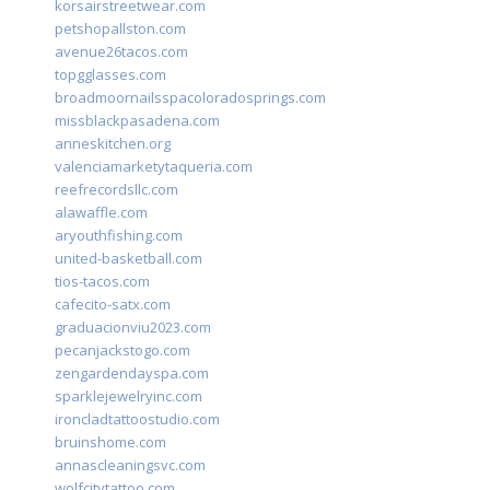
korsairstreetwear.com
petshopallston.com
avenue26tacos.com
topgglasses.com
broadmoornailsspacoloradosprings.com
missblackpasadena.com
anneskitchen.org
valenciamarketytaqueria.com
reefrecordsllc.com
alawaffle.com
aryouthfishing.com
united-basketball.com
tios-tacos.com
cafecito-satx.com
graduacionviu2023.com
pecanjackstogo.com
zengardendayspa.com
sparklejewelryinc.com
ironcladtattoostudio.com
bruinshome.com
annascleaningsvc.com
wolfcitytattoo.com