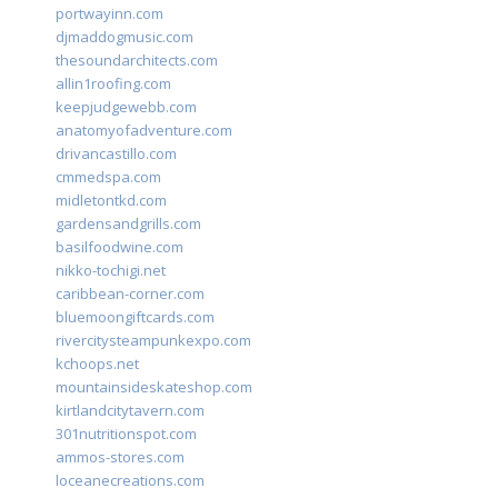
portwayinn.com
djmaddogmusic.com
thesoundarchitects.com
allin1roofing.com
keepjudgewebb.com
anatomyofadventure.com
drivancastillo.com
cmmedspa.com
midletontkd.com
gardensandgrills.com
basilfoodwine.com
nikko-tochigi.net
caribbean-corner.com
bluemoongiftcards.com
rivercitysteampunkexpo.com
kchoops.net
mountainsideskateshop.com
kirtlandcitytavern.com
301nutritionspot.com
ammos-stores.com
loceanecreations.com