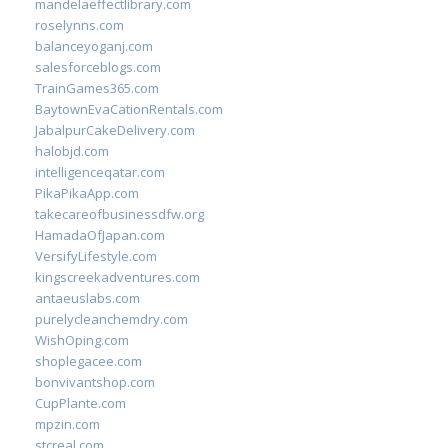
mandelaeffectlibrary.com
roselynns.com
balanceyoganj.com
salesforceblogs.com
TrainGames365.com
BaytownEvaCationRentals.com
JabalpurCakeDelivery.com
halobjd.com
intelligenceqatar.com
PikaPikaApp.com
takecareofbusinessdfw.org
HamadaOfJapan.com
VersifyLifestyle.com
kingscreekadventures.com
antaeuslabs.com
purelycleanchemdry.com
WishOping.com
shoplegacee.com
bonvivantshop.com
CupPlante.com
mpzin.com
stcreal.com