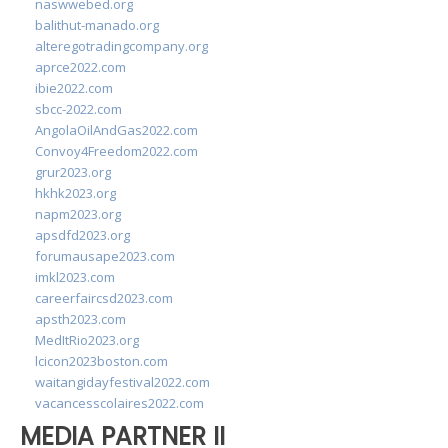
naswwebed.org
balithut-manado.org
alteregotradingcompany.org
aprce2022.com
ibie2022.com
sbcc-2022.com
AngolaOilAndGas2022.com
Convoy4Freedom2022.com
grur2023.org
hkhk2023.org
napm2023.org
apsdfd2023.org
forumausape2023.com
imkl2023.com
careerfaircsd2023.com
apsth2023.com
MedItRio2023.org
lcicon2023boston.com
waitangidayfestival2022.com
vacancesscolaires2022.com
MEDIA PARTNER II