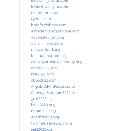
leesfamilyfoods.com
lewis-lewis-cpas.com
eleontennis.com
cyetus.com
bradfordshops.com
almadenranchsanjose.com
advocatevijay.com
adlibilimler2023.com
naswwebed.org
balithut-manado.org
alteregotradingcompany.org
aprce2022.com
ibie2022.com
sbcc-2022.com
AngolaOilAndGas2022.com
Convoy4Freedom2022.com
grur2023.org
hkhk2023.org
napm2023.org
apsdfd2023.org
forumausape2023.com
imkl2023.com