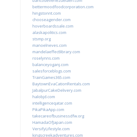
bancodevenezuelaen.com
bettermoodfoodcorporation.com
hingstonnt.com
chooseagender.com
hoverboardssale.com
alaskapolitics.com
stsmp.org
manoelneves.com
mandelaeffectlibrary.com
roselynns.com
balanceyoganj.com
salesforceblogs.com
TrainGames365.com
BaytownEvaCationRentals.com
JabalpurCakeDelivery.com
halobjd.com
intelligenceqatar.com
PikaPikaApp.com
takecareofbusinessdfw.org
HamadaOfJapan.com
VersifyLifestyle.com
kingscreekadventures.com