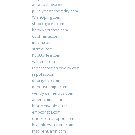
antaeuslabs.com
purelycleanchemdry.com
WishOping.com
shoplegacee.com
bonvivantshop.com
CupPlante.com
mpzin.com
stcreal.com
PopUpFlea.com
valueml.com
rebeccatorresjewelry.com
jmpbliss.com
drjorgerico.com
queensushipa.com
wendyweimerdds.com
ameri-camp.com
hrsreceivables.com
empconst1.com
cinderella-support.com
bigpinkrestaurant.com
inspirehuahin.com