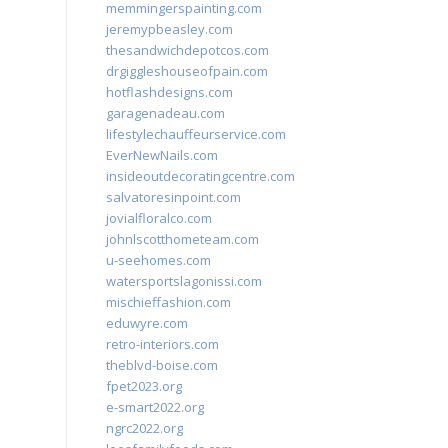
memmingerspainting.com
jeremypbeasley.com
thesandwichdepotcos.com
drgiggleshouseofpain.com
hotflashdesigns.com
garagenadeau.com
lifestylechauffeurservice.com
EverNewNails.com
insideoutdecoratingcentre.com
salvatoresinpoint.com
jovialfloralco.com
johnlscotthometeam.com
u-seehomes.com
watersportslagonissi.com
mischieffashion.com
eduwyre.com
retro-interiors.com
theblvd-boise.com
fpet2023.org
e-smart2022.org
ngrc2022.org