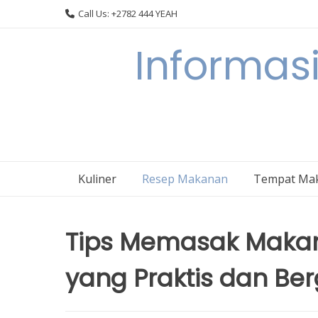
Skip
Call Us: +2782 444 YEAH
to
content
Informasi
Kuliner
Resep Makanan
Tempat Ma
Tips Memasak Makana
yang Praktis dan Berg