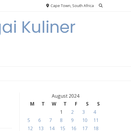
Cape Town, South Africa
ai Kuliner
August 2024
M
T
W
T
F
S
S
1
2
3
4
5
6
7
8
9
10
11
12
13
14
15
16
17
18