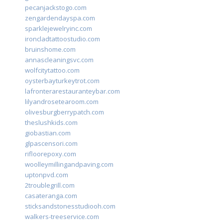
pecanjackstogo.com
zengardendayspa.com
sparklejewelryinc.com
ironcladtattoostudio.com
bruinshome.com
annascleaningsvc.com
wolfcitytattoo.com
oysterbayturkeytrot.com
lafronterarestauranteybar.com
lilyandrosetearoom.com
olivesburgberrypatch.com
theslushkids.com
giobastian.com
glpascensori.com
rifloorepoxy.com
woolleymillingandpaving.com
uptonpvd.com
2troublegrill.com
casateranga.com
sticksandstonesstudiooh.com
walkers-treeservice.com