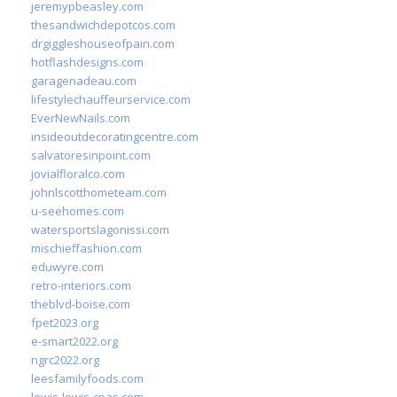
jeremypbeasley.com
thesandwichdepotcos.com
drgiggleshouseofpain.com
hotflashdesigns.com
garagenadeau.com
lifestylechauffeurservice.com
EverNewNails.com
insideoutdecoratingcentre.com
salvatoresinpoint.com
jovialfloralco.com
johnlscotthometeam.com
u-seehomes.com
watersportslagonissi.com
mischieffashion.com
eduwyre.com
retro-interiors.com
theblvd-boise.com
fpet2023.org
e-smart2022.org
ngrc2022.org
leesfamilyfoods.com