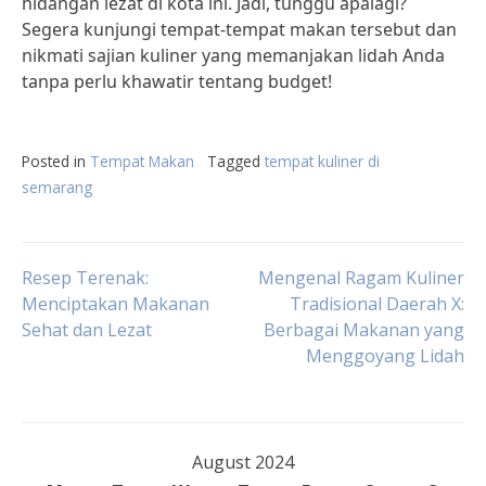
hidangan lezat di kota ini. Jadi, tunggu apalagi?
Segera kunjungi tempat-tempat makan tersebut dan
nikmati sajian kuliner yang memanjakan lidah Anda
tanpa perlu khawatir tentang budget!
Posted in
Tempat Makan
Tagged
tempat kuliner di
semarang
Post
Resep Terenak:
Mengenal Ragam Kuliner
Menciptakan Makanan
Tradisional Daerah X:
Sehat dan Lezat
Berbagai Makanan yang
navigation
Menggoyang Lidah
August 2024