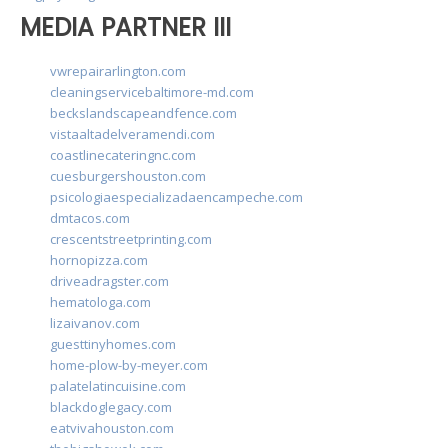
MEDIA PARTNER III
vwrepairarlington.com
cleaningservicebaltimore-md.com
beckslandscapeandfence.com
vistaaltadelveramendi.com
coastlinecateringnc.com
cuesburgershouston.com
psicologiaespecializadaencampeche.com
dmtacos.com
crescentstreetprinting.com
hornopizza.com
driveadragster.com
hematologa.com
lizaivanov.com
guesttinyhomes.com
home-plow-by-meyer.com
palatelatincuisine.com
blackdoglegacy.com
eatvivahouston.com