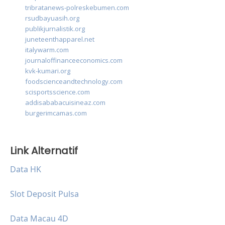
tribratanews-polreskebumen.com
rsudbayuasih.org
publikjurnalistik.org
juneteenthapparel.net
italywarm.com
journaloffinanceeconomics.com
kvk-kumari.org
foodscienceandtechnology.com
scisportsscience.com
addisababacuisineaz.com
burgerimcamas.com
Link Alternatif
Data HK
Slot Deposit Pulsa
Data Macau 4D