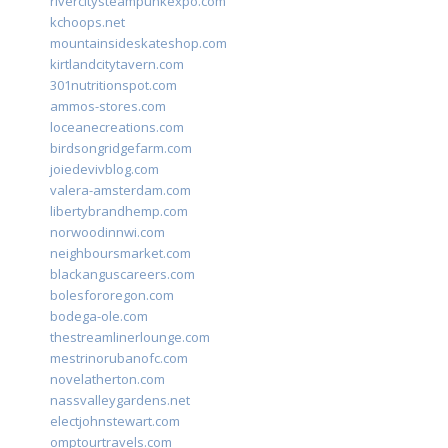
rivercitysteampunkexpo.com
kchoops.net
mountainsideskateshop.com
kirtlandcitytavern.com
301nutritionspot.com
ammos-stores.com
loceanecreations.com
birdsongridgefarm.com
joiedevivblog.com
valera-amsterdam.com
libertybrandhemp.com
norwoodinnwi.com
neighboursmarket.com
blackanguscareers.com
bolesfororegon.com
bodega-ole.com
thestreamlinerlounge.com
mestrinorubanofc.com
novelatherton.com
nassvalleygardens.net
electjohnstewart.com
omptourtravels.com