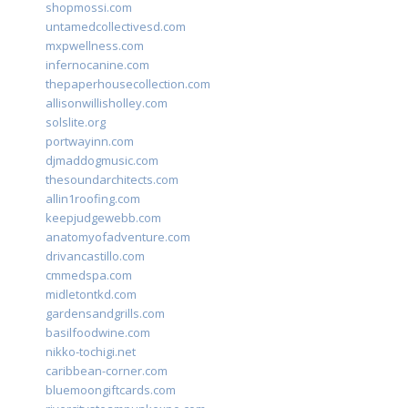
shopmossi.com
untamedcollectivesd.com
mxpwellness.com
infernocanine.com
thepaperhousecollection.com
allisonwillisholley.com
solslite.org
portwayinn.com
djmaddogmusic.com
thesoundarchitects.com
allin1roofing.com
keepjudgewebb.com
anatomyofadventure.com
drivancastillo.com
cmmedspa.com
midletontkd.com
gardensandgrills.com
basilfoodwine.com
nikko-tochigi.net
caribbean-corner.com
bluemoongiftcards.com