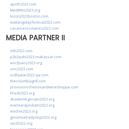
apsth2023.com
MedItRio2023.org
lcicon2023boston.com
waitangidayfestival2022.com
vacancesscolaires2022.com
MEDIA PARTNER II
isth2022.com
p2b2pabi2023-makassar.com
wocfparis2023.org
sinc2023.com
scdlqatar2022-qa.com
thecolumbiagrill.com
provisionscheeseandwineshoppe.com
khedi2023.org
akademikgeriatri2023.org
marmarapediatri2023.org
emchie2023.org
girisimselradyoloji2022.org
utcd2022.org