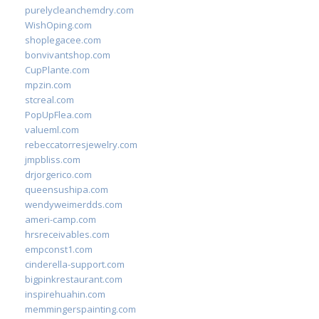
purelycleanchemdry.com
WishOping.com
shoplegacee.com
bonvivantshop.com
CupPlante.com
mpzin.com
stcreal.com
PopUpFlea.com
valueml.com
rebeccatorresjewelry.com
jmpbliss.com
drjorgerico.com
queensushipa.com
wendyweimerdds.com
ameri-camp.com
hrsreceivables.com
empconst1.com
cinderella-support.com
bigpinkrestaurant.com
inspirehuahin.com
memmingerspainting.com