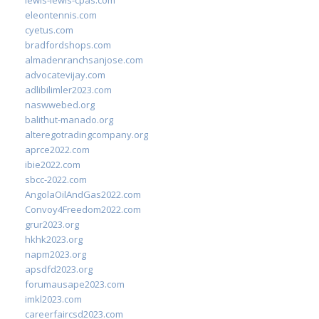
lewis-lewis-cpas.com
eleontennis.com
cyetus.com
bradfordshops.com
almadenranchsanjose.com
advocatevijay.com
adlibilimler2023.com
naswwebed.org
balithut-manado.org
alteregotradingcompany.org
aprce2022.com
ibie2022.com
sbcc-2022.com
AngolaOilAndGas2022.com
Convoy4Freedom2022.com
grur2023.org
hkhk2023.org
napm2023.org
apsdfd2023.org
forumausape2023.com
imkl2023.com
careerfaircsd2023.com