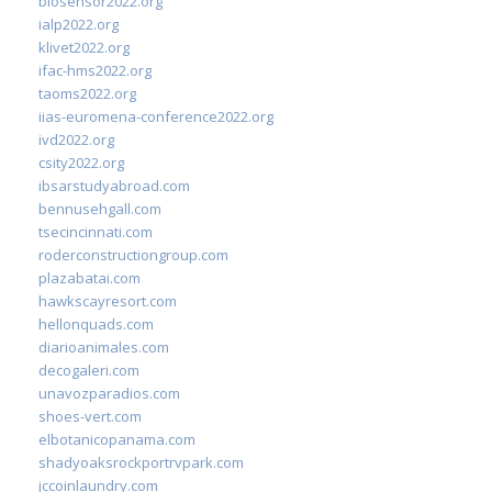
biosensor2022.org
ialp2022.org
klivet2022.org
ifac-hms2022.org
taoms2022.org
iias-euromena-conference2022.org
ivd2022.org
csity2022.org
ibsarstudyabroad.com
bennusehgall.com
tsecincinnati.com
roderconstructiongroup.com
plazabatai.com
hawkscayresort.com
hellonquads.com
diarioanimales.com
decogaleri.com
unavozparadios.com
shoes-vert.com
elbotanicopanama.com
shadyoaksrockportrvpark.com
jccoinlaundry.com