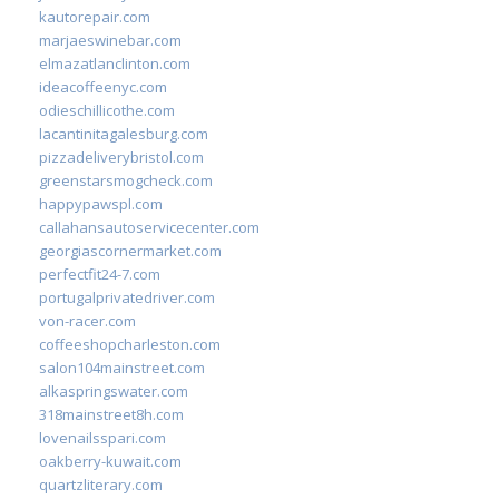
kautorepair.com
marjaeswinebar.com
elmazatlanclinton.com
ideacoffeenyc.com
odieschillicothe.com
lacantinitagalesburg.com
pizzadeliverybristol.com
greenstarsmogcheck.com
happypawspl.com
callahansautoservicecenter.com
georgiascornermarket.com
perfectfit24-7.com
portugalprivatedriver.com
von-racer.com
coffeeshopcharleston.com
salon104mainstreet.com
alkaspringswater.com
318mainstreet8h.com
lovenailsspari.com
oakberry-kuwait.com
quartzliterary.com