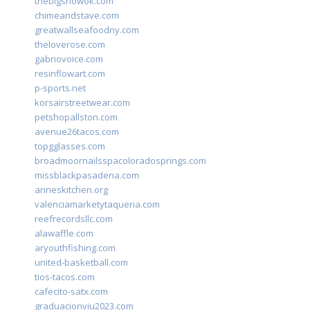
thebigshowok.com
chimeandstave.com
greatwallseafoodny.com
theloverose.com
gabriovoice.com
resinflowart.com
p-sports.net
korsairstreetwear.com
petshopallston.com
avenue26tacos.com
topgglasses.com
broadmoornailsspacoloradosprings.com
missblackpasadena.com
anneskitchen.org
valenciamarketytaqueria.com
reefrecordsllc.com
alawaffle.com
aryouthfishing.com
united-basketball.com
tios-tacos.com
cafecito-satx.com
graduacionviu2023.com