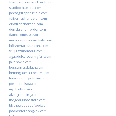
friendsofbroderickpark.com
studiopiattellina.com
jannagrillspringfield.com
fujiyamacharleston.com
elpatronchardon.com
donglaishun-order.com
fiamc-rome2022.org
mariceworldessentials.com
lafisheriarestaurant.com
915jazzandmore.com
aguadulce-countryfair.com
jakehovis.com
bosswingsduluth.com
birminghamautocare.com
tonyscountrykitchen.com
jbellasnailspa.com
mychaihouse.com
alvisgrooming.com
thegeorginaestate.com
blythewoodseafood.com
paolosdelibangkok.com