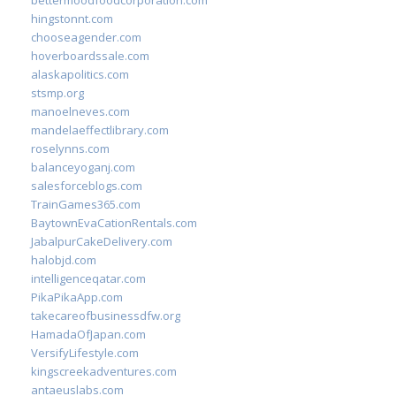
bettermoodfoodcorporation.com
hingstonnt.com
chooseagender.com
hoverboardssale.com
alaskapolitics.com
stsmp.org
manoelneves.com
mandelaeffectlibrary.com
roselynns.com
balanceyoganj.com
salesforceblogs.com
TrainGames365.com
BaytownEvaCationRentals.com
JabalpurCakeDelivery.com
halobjd.com
intelligenceqatar.com
PikaPikaApp.com
takecareofbusinessdfw.org
HamadaOfJapan.com
VersifyLifestyle.com
kingscreekadventures.com
antaeuslabs.com