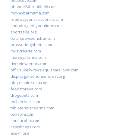
bobacove.com
phoone24brookfield.com
mickeybarmama.com
roadwayconstructioninc.com
shopdragonflyboutique.com
sportszilla.org
batchprovisionsbar.com
brasserie-gobette.com
musicrearte.com
morseysfarms.com
riverviewtennis.com
official-kelly-toys-squishmallows.com
displaygardenonsuncrest.org
bbq-empire-usa.com
feedstoreva.com
drogopets.com
ediblechalk.com
tabletennisnearme.com
oaksofa.com
soultacohtx.com
capishcaps.com
gpsyfl.org