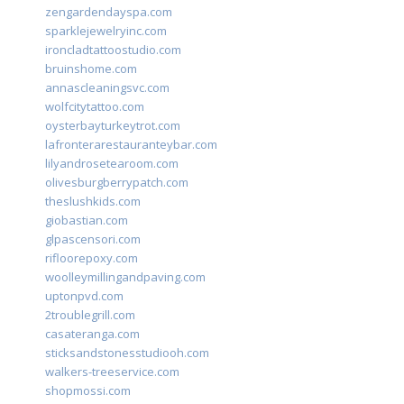
zengardendayspa.com
sparklejewelryinc.com
ironcladtattoostudio.com
bruinshome.com
annascleaningsvc.com
wolfcitytattoo.com
oysterbayturkeytrot.com
lafronterarestauranteybar.com
lilyandrosetearoom.com
olivesburgberrypatch.com
theslushkids.com
giobastian.com
glpascensori.com
rifloorepoxy.com
woolleymillingandpaving.com
uptonpvd.com
2troublegrill.com
casateranga.com
sticksandstonesstudiooh.com
walkers-treeservice.com
shopmossi.com