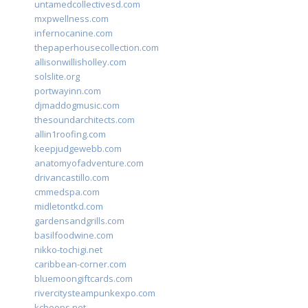
untamedcollectivesd.com
mxpwellness.com
infernocanine.com
thepaperhousecollection.com
allisonwillisholley.com
solslite.org
portwayinn.com
djmaddogmusic.com
thesoundarchitects.com
allin1roofing.com
keepjudgewebb.com
anatomyofadventure.com
drivancastillo.com
cmmedspa.com
midletontkd.com
gardensandgrills.com
basilfoodwine.com
nikko-tochigi.net
caribbean-corner.com
bluemoongiftcards.com
rivercitysteampunkexpo.com
kchoops.net