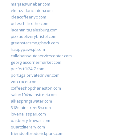
marjaeswinebar.com
elmazatlanclinton.com
ideacoffeenyc.com
odieschillicothe.com
lacantinitagalesburg.com
pizzadeliverybristol.com
greenstarsmogcheck.com
happypawspl.com
callahansautoservicecenter.com
georgiascornermarket.com
perfectfit24-7.com
portugalprivatedriver.com
von-racer.com
coffeeshopcharleston.com
salon104mainstreet.com
alkaspringswater.com
318mainstreet8h.com
lovenailsspari.com
oakberry-kuwait.com
quartzliterary.com
friendsofbroderickpark.com