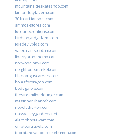
mountainsideskateshop.com
kirtlandcitytavern.com
301nutritionspot.com
ammos-stores.com
loceanecreations.com
birdsongridgefarm.com
joiedevivblog.com
valera-amsterdam.com
libertybrandhemp.com
norwoodinnwi.com
neighboursmarket.com
blackanguscareers.com
bolesfororegon.com
bodega-ole.com
thestreamlinerlounge.com
mestrinorubanofc.com
novelatherton.com
nassvalleygardens.net
electjohnstewart.com
omptourtravels.com
tribratanews-polreskebumen.com