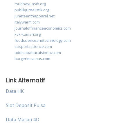
rsudbayuasih.org
publikjurnalistik.org
juneteenthapparel.net
italywarm.com
journaloffinanceeconomics.com
kvk-kumari.org
foodscienceandtechnology.com
scisportsscience.com
addisababacuisineaz.com
burgerimcamas.com
Link Alternatif
Data HK
Slot Deposit Pulsa
Data Macau 4D