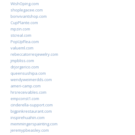
WishOping.com
shoplegacee.com
bonvivantshop.com
CupPlante.com
mpzin.com
stcreal.com
PopUpFlea.com
valueml.com
rebeccatorresjewelry.com
jmpbliss.com
drjorgerico.com
queensushipa.com
wendyweimerdds.com
ameri-camp.com
hrsreceivables.com
empconst1.com
cinderella-support.com
bigpinkrestaurant.com
inspirehuahin.com
memmingerspainting.com
jeremypbeasley.com