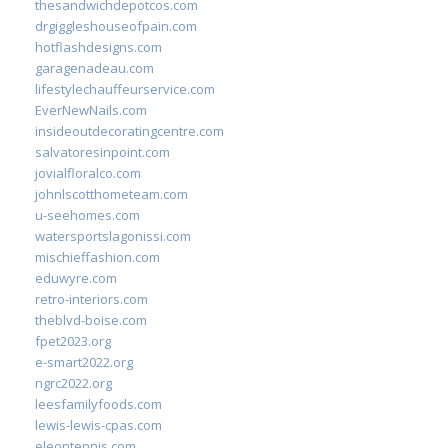
thesandwichdepotcos.com
drgiggleshouseofpain.com
hotflashdesigns.com
garagenadeau.com
lifestylechauffeurservice.com
EverNewNails.com
insideoutdecoratingcentre.com
salvatoresinpoint.com
jovialfloralco.com
johnlscotthometeam.com
u-seehomes.com
watersportslagonissi.com
mischieffashion.com
eduwyre.com
retro-interiors.com
theblvd-boise.com
fpet2023.org
e-smart2022.org
ngrc2022.org
leesfamilyfoods.com
lewis-lewis-cpas.com
eleontennis.com