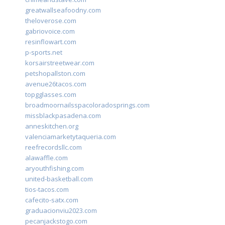
greatwallseafoodny.com
theloverose.com
gabriovoice.com
resinflowart.com
p-sports.net
korsairstreetwear.com
petshopallston.com
avenue26tacos.com
topgglasses.com
broadmoornailsspacoloradosprings.com
missblackpasadena.com
anneskitchen.org
valenciamarketytaqueria.com
reefrecordsllc.com
alawaffle.com
aryouthfishing.com
united-basketball.com
tios-tacos.com
cafecito-satx.com
graduacionviu2023.com
pecanjackstogo.com