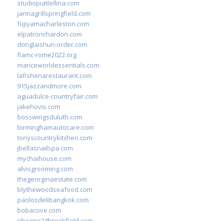
studiopiattellina.com
jannagrillspringfield.com
fujiyamacharleston.com
elpatronchardon.com
donglaishun-order.com
fiamc-rome2022.org
mariceworldessentials.com
lafisheriarestaurant.com
915jazzandmore.com
aguadulce-countryfair.com
jakehovis.com
bosswingsduluth.com
birminghamautocare.com
tonyscountrykitchen.com
jbellasnailspa.com
mychaihouse.com
alvisgrooming.com
thegeorginaestate.com
blythewoodseafood.com
paolosdelibangkok.com
bobacove.com
phoone24brookfield.com