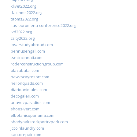
klivet2022.org
ifac-hms2022.org
taoms2022.org
iias-euromena-conference2022.org
ivd2022.org
csity2022.org
ibsarstudyabroad.com
bennusehgall.com
tsecincinnati.com
roderconstructiongroup.com
plazabatai.com
hawkscayresort.com
hellonquads.com
diarioanimales.com
decogaleri.com
unavozparadios.com
shoes-vert.com
elbotanicopanama.com
shadyoaksrockportrvpark.com
jccoinlaundry.com
kautorepair.com