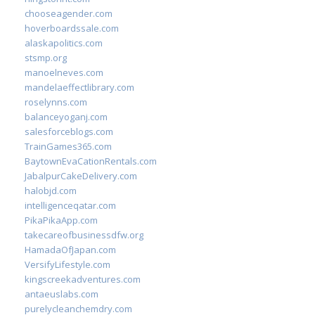
chooseagender.com
hoverboardssale.com
alaskapolitics.com
stsmp.org
manoelneves.com
mandelaeffectlibrary.com
roselynns.com
balanceyoganj.com
salesforceblogs.com
TrainGames365.com
BaytownEvaCationRentals.com
JabalpurCakeDelivery.com
halobjd.com
intelligenceqatar.com
PikaPikaApp.com
takecareofbusinessdfw.org
HamadaOfJapan.com
VersifyLifestyle.com
kingscreekadventures.com
antaeuslabs.com
purelycleanchemdry.com