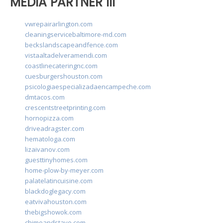
MEDIA PARTNER III
vwrepairarlington.com
cleaningservicebaltimore-md.com
beckslandscapeandfence.com
vistaaltadelveramendi.com
coastlinecateringnc.com
cuesburgershouston.com
psicologiaespecializadaencampeche.com
dmtacos.com
crescentstreetprinting.com
hornopizza.com
driveadragster.com
hematologa.com
lizaivanov.com
guesttinyhomes.com
home-plow-by-meyer.com
palatelatincuisine.com
blackdoglegacy.com
eatvivahouston.com
thebigshowok.com
chimeandstave.com