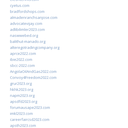
cyetus.com
bradfordshops.com
almadenranchsanjose.com
advocatevijay.com
adlibilimler2023.com
naswwebed.org
balithut-manado.org
alteregotradingcompany.org
aprce2022.com
ibie2022.com
sbcc-2022.com
AngolaOilAndGas2022.com
Convoy4Freedom2022.com
grur2023.org
hkhk2023.org
napm2023.org
apsdfd2023.org
forumausape2023.com
imkl2023.com
careerfaircsd2023.com
apsth2023.com