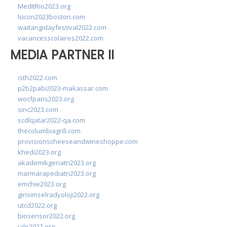
MedItRio2023.org
lcicon2023boston.com
waitangidayfestival2022.com
vacancesscolaires2022.com
MEDIA PARTNER II
isth2022.com
p2b2pabi2023-makassar.com
wocfparis2023.org
sinc2023.com
scdlqatar2022-qa.com
thecolumbiagrill.com
provisionscheeseandwineshoppe.com
khedi2023.org
akademikgeriatri2023.org
marmarapediatri2023.org
emchie2023.org
girisimselradyoloji2022.org
utcd2022.org
biosensor2022.org
ialp2022.org