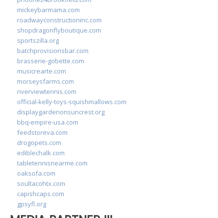
mickeybarmama.com
roadwayconstructioninc.com
shopdragonflyboutique.com
sportszilla.org
batchprovisionsbar.com
brasserie-gobette.com
musicrearte.com
morseysfarms.com
riverviewtennis.com
official-kelly-toys-squishmallows.com
displaygardenonsuncrest.org
bbq-empire-usa.com
feedstoreva.com
drogopets.com
ediblechalk.com
tabletennisnearme.com
oaksofa.com
soultacohtx.com
capishcaps.com
gpsyfl.org