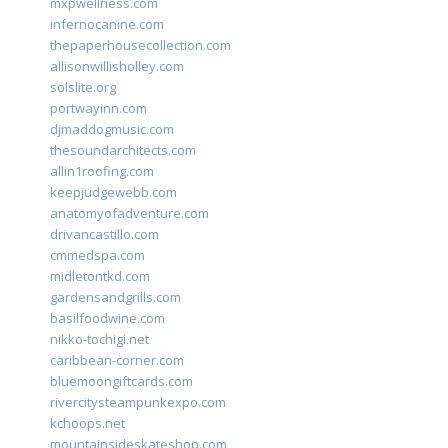
mxpwellness.com
infernocanine.com
thepaperhousecollection.com
allisonwillisholley.com
solslite.org
portwayinn.com
djmaddogmusic.com
thesoundarchitects.com
allin1roofing.com
keepjudgewebb.com
anatomyofadventure.com
drivancastillo.com
cmmedspa.com
midletontkd.com
gardensandgrills.com
basilfoodwine.com
nikko-tochigi.net
caribbean-corner.com
bluemoongiftcards.com
rivercitysteampunkexpo.com
kchoops.net
mountainsideskateshop.com