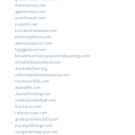
theloverose.com
gabriovoice.com
resinflowart.com
p-sports.net
korsairstreetwear.com
petshopallston.com
avenue26tacos.com
topgglasses.com
broadmoornailsspacoloradosprings.com
missblackpasadena.com
anneskitchen.org
valenciamarketytaqueria.com
reefrecordsllc.com
alawaffle.com
aryouthfishing.com
united-basketball.com
tios-tacos.com
cafecito-satx.com
graduacionviu2023.com
pecanjackstogo.com
zengardendayspa.com