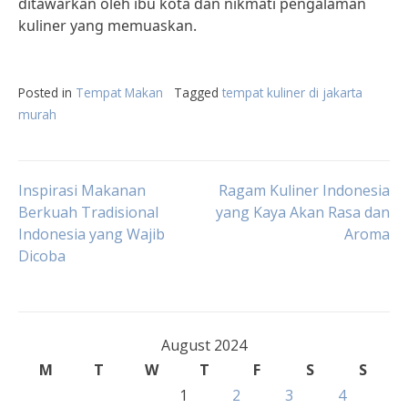
ditawarkan oleh ibu kota dan nikmati pengalaman
kuliner yang memuaskan.
Posted in
Tempat Makan
Tagged
tempat kuliner di jakarta
murah
Post
Inspirasi Makanan
Ragam Kuliner Indonesia
Berkuah Tradisional
yang Kaya Akan Rasa dan
Indonesia yang Wajib
Aroma
navigation
Dicoba
August 2024
M
T
W
T
F
S
S
1
2
3
4