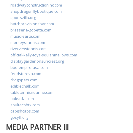
roadwayconstructioninc.com
shopdragonflyboutique.com
sportszilla.org
batchprovisionsbar.com
brasserie-gobette.com
musicrearte.com
morseysfarms.com
riverviewtennis.com
official-kelly-toys-squishmallows.com
displaygardenonsuncrest.org
bbq-empire-usa.com
feedstoreva.com
drogopets.com
ediblechalk.com
tabletennisnearme.com
oaksofa.com
soultacohtx.com
capishcaps.com
gpsyfl.org
MEDIA PARTNER III