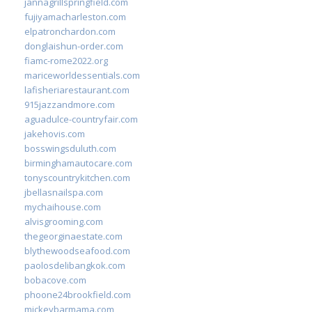
jannagrillspringfield.com
fujiyamacharleston.com
elpatronchardon.com
donglaishun-order.com
fiamc-rome2022.org
mariceworldessentials.com
lafisheriarestaurant.com
915jazzandmore.com
aguadulce-countryfair.com
jakehovis.com
bosswingsduluth.com
birminghamautocare.com
tonyscountrykitchen.com
jbellasnailspa.com
mychaihouse.com
alvisgrooming.com
thegeorginaestate.com
blythewoodseafood.com
paolosdelibangkok.com
bobacove.com
phoone24brookfield.com
mickeybarmama.com