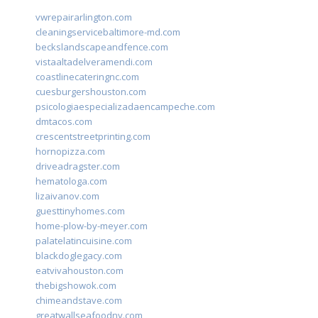
vwrepairarlington.com
cleaningservicebaltimore-md.com
beckslandscapeandfence.com
vistaaltadelveramendi.com
coastlinecateringnc.com
cuesburgershouston.com
psicologiaespecializadaencampeche.com
dmtacos.com
crescentstreetprinting.com
hornopizza.com
driveadragster.com
hematologa.com
lizaivanov.com
guesttinyhomes.com
home-plow-by-meyer.com
palatelatincuisine.com
blackdoglegacy.com
eatvivahouston.com
thebigshowok.com
chimeandstave.com
greatwallseafoodny.com