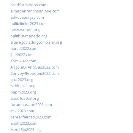
bradfordshops.com
almadenranchsanjose.com
advocatevijay.com
adlibilimler2023.com
naswwebed.org
balithut-manado.org
alteregotradingcompany.org
aprce2022.com
ibie2022.com
sbcc-2022.com
AngolaOilAndGas2022.com
Convoy4Freedom2022.com
grur2023.org
hkhk2023.org
napm2023.org
apsdfd2023.org
forumausape2023.com
imkl2023.com
careerfaircsd2023.com
apsth2023.com
MedItRio2023.org