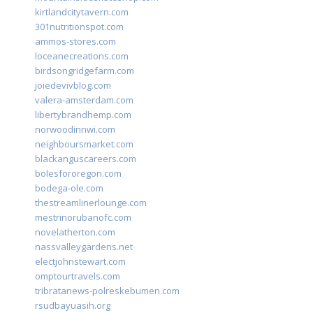
kirtlandcitytavern.com
301nutritionspot.com
ammos-stores.com
loceanecreations.com
birdsongridgefarm.com
joiedevivblog.com
valera-amsterdam.com
libertybrandhemp.com
norwoodinnwi.com
neighboursmarket.com
blackanguscareers.com
bolesfororegon.com
bodega-ole.com
thestreamlinerlounge.com
mestrinorubanofc.com
novelatherton.com
nassvalleygardens.net
electjohnstewart.com
omptourtravels.com
tribratanews-polreskebumen.com
rsudbayuasih.org