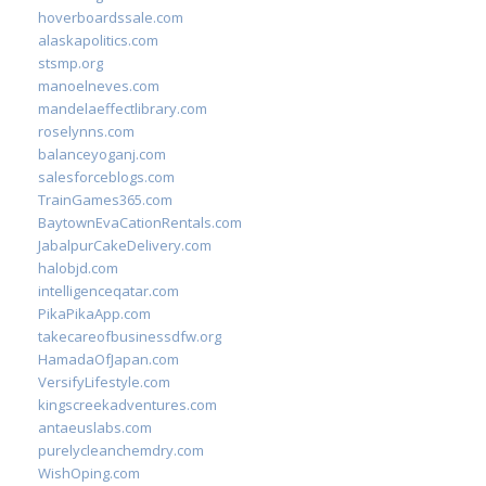
hoverboardssale.com
alaskapolitics.com
stsmp.org
manoelneves.com
mandelaeffectlibrary.com
roselynns.com
balanceyoganj.com
salesforceblogs.com
TrainGames365.com
BaytownEvaCationRentals.com
JabalpurCakeDelivery.com
halobjd.com
intelligenceqatar.com
PikaPikaApp.com
takecareofbusinessdfw.org
HamadaOfJapan.com
VersifyLifestyle.com
kingscreekadventures.com
antaeuslabs.com
purelycleanchemdry.com
WishOping.com