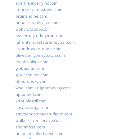
sparklejewelryinc.com
ironcladtattoostudio.com
bruinshome.com
annascleaningsvc.com
wolfcitytattoo.com
oysterbayturkeytrot.com
lafronterarestauranteybar.com
lilyandrosetearoom.com
olivesburgberrypatch.com
theslushkids.com
giobastian.com
glpascensori.com
rifloorepoxy.com
woolleymillingandpaving.com
uptonpvd.com
2troublegrill.com
casateranga.com
sticksandstonesstudiooh.com
walkers-treeservice.com
shopmossi.com
untamedcollectivesd.com