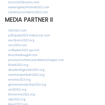
lcicon2023boston.com
waitangidayfestival2022.com
vacancesscolaires2022.com
MEDIA PARTNER II
isth2022.com
p2b2pabi2023-makassar.com
wocfparis2023.org
sinc2023.com
scdlqatar2022-qa.com
thecolumbiagrill.com
provisionscheeseandwineshoppe.com
khedi2023.org
akademikgeriatri2023.org
marmarapediatri2023.org
emchie2023.org
girisimselradyoloji2022.org
utcd2022.org
biosensor2022.org
ialp2022.org
klivet2022.org