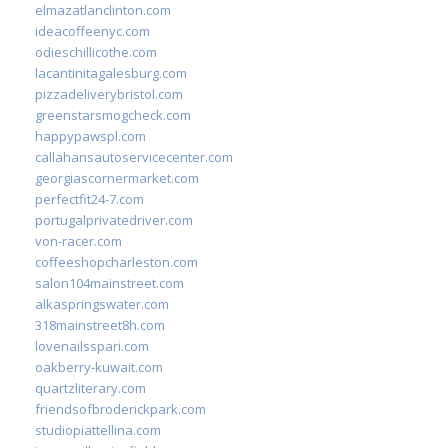
elmazatlanclinton.com
ideacoffeenyc.com
odieschillicothe.com
lacantinitagalesburg.com
pizzadeliverybristol.com
greenstarsmogcheck.com
happypawspl.com
callahansautoservicecenter.com
georgiascornermarket.com
perfectfit24-7.com
portugalprivatedriver.com
von-racer.com
coffeeshopcharleston.com
salon104mainstreet.com
alkaspringswater.com
318mainstreet8h.com
lovenailsspari.com
oakberry-kuwait.com
quartzliterary.com
friendsofbroderickpark.com
studiopiattellina.com