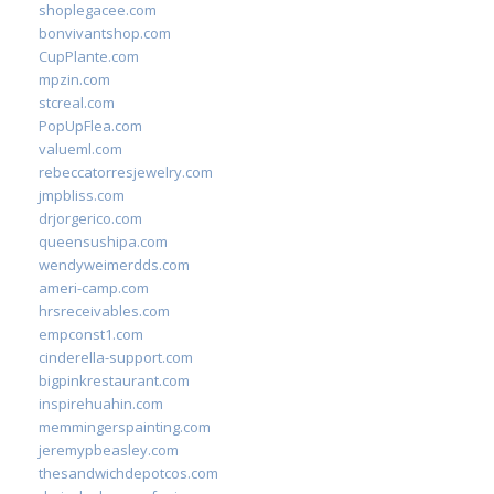
shoplegacee.com
bonvivantshop.com
CupPlante.com
mpzin.com
stcreal.com
PopUpFlea.com
valueml.com
rebeccatorresjewelry.com
jmpbliss.com
drjorgerico.com
queensushipa.com
wendyweimerdds.com
ameri-camp.com
hrsreceivables.com
empconst1.com
cinderella-support.com
bigpinkrestaurant.com
inspirehuahin.com
memmingerspainting.com
jeremypbeasley.com
thesandwichdepotcos.com