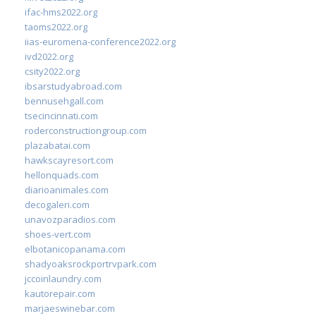
ifac-hms2022.org
taoms2022.org
iias-euromena-conference2022.org
ivd2022.org
csity2022.org
ibsarstudyabroad.com
bennusehgall.com
tsecincinnati.com
roderconstructiongroup.com
plazabatai.com
hawkscayresort.com
hellonquads.com
diarioanimales.com
decogaleri.com
unavozparadios.com
shoes-vert.com
elbotanicopanama.com
shadyoaksrockportrvpark.com
jccoinlaundry.com
kautorepair.com
marjaeswinebar.com