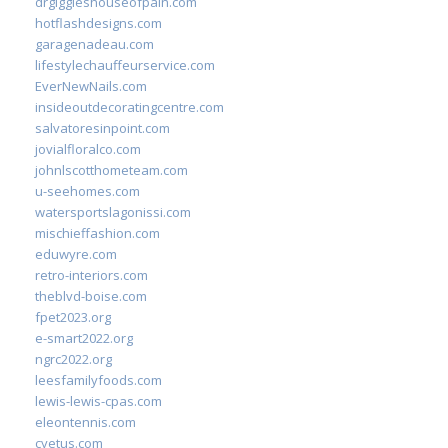
drgiggleshouseofpain.com
hotflashdesigns.com
garagenadeau.com
lifestylechauffeurservice.com
EverNewNails.com
insideoutdecoratingcentre.com
salvatoresinpoint.com
jovialfloralco.com
johnlscotthometeam.com
u-seehomes.com
watersportslagonissi.com
mischieffashion.com
eduwyre.com
retro-interiors.com
theblvd-boise.com
fpet2023.org
e-smart2022.org
ngrc2022.org
leesfamilyfoods.com
lewis-lewis-cpas.com
eleontennis.com
cyetus.com